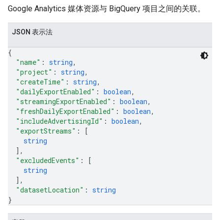
Google Analytics 媒体资源与 BigQuery 项目之间的关联。
JSON 表示法
{
les
"name"
: 
string
,
"project"
: 
string
,
"createTime"
: 
string
,
rotocolSecrets
"dailyExportEnabled"
: 
boolean
,
kConversionValueSchema
"streamingExportEnabled"
: 
boolean
,
LinkProposals
"freshDailyExportEnabled"
: 
boolean
,
Links
"includeAdvertisingId"
: 
boolean
,
"exportStreams"
: 
[
string
]
,
"excludedEvents"
: 
[
string
]
,
"datasetLocation"
: 
string
}