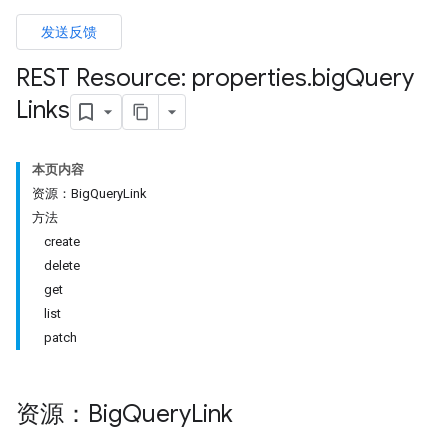
发送反馈
REST Resource: properties
.
big
Query
Links
本页内容
资源：BigQueryLink
方法
create
delete
get
list
patch
资源：Big
Query
Link