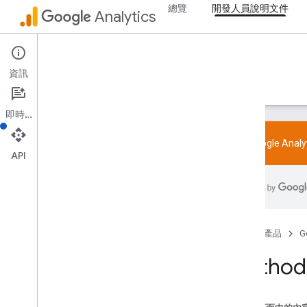
總覽
開發人員說明文件
建議事件
Analytics
各產業的建議事件
Admin API
Measurement Protocol
資訊
總覽
指南
參考資料
程式庫與範例
支援
通訊協定事件
變更記錄
即時通訊
Admin API
試用 Google Ana
API
REST
Overview
v1beta
v1alpha
REST Resources
首頁
產品
G
account
Summaries
accounts
Method:
accounts
.
access
Bindings
properties
properties
.
access
Bindings