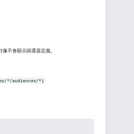
標對像不會顯示篩選器定義。
es/*/audiences/*}