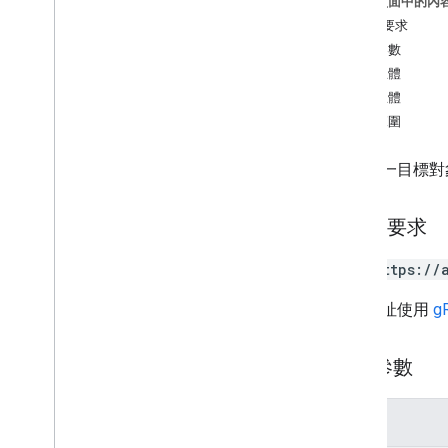
這個頁面中的內
properties
.
ad
Sense
Links
HTTP 要求
properties
.
audiences
路徑參數
Overview
要求主體
archive
回應主體
create
授權範圍
get
list
查詢單一目標對
patch
properties
.
big
Query
Links
HTTP 要求
properties
.
calculated
Metrics
properties
.
channel
Groups
GET https://
properties
.
conversion
Events
這個網址使用
g
properties
.
custom
Dimensions
properties
.
custom
Metrics
properties
.
data
Streams
路徑參數
properties
.
data
Streams
.
event
Create
Rules
properties
.
data
Streams
.
event
Edit
參數
Rules