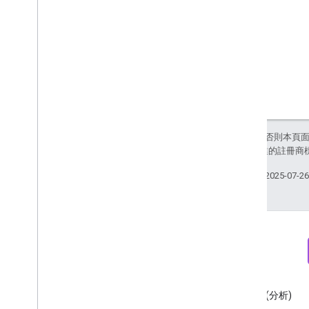
Types
Access
Date
Range
Access
Dimension
Access
Filter
Expression
Access
Metric
Access
Order
By
Attribution
Settings
Batch
Create
Access
Bindings
除非另有註明，否則本頁
Response
和/或其關聯企業的註冊商
Batch
Get
Access
Bindings
Response
上次更新時間：2025-07-2
Batch
Update
Access
Bindings
Response
Data
Redaction
Settings
Data
Retention
Settings
Enhanced
Measurement
Settings
Google
Signals
Settings
List
Access
Bindings
Response
電子報
Discord
Matching
Condition
訂閱 Google Analytics (分析)
加入 Google Analytics (分析)