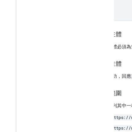
properties
.
data
Streams
.
name
measurement
Protocol
Secrets
properties
.
data
Streams
.
s
KAd
Network
Conversion
Value
Schema
properties
.
display
Video360Advertiser
Link
Proposals
要求主體
properties
.
display
Video360Advertiser
Links
要求主體必須為
properties
.
expanded
Data
Sets
properties
.
firebase
Links
回應主體
properties
.
google
Ads
Links
properties
.
key
Events
如果成功，回應
properties
.
reporting
Data
Annotations
properties
.
rollup
Property
Source
授權範圍
Links
properties
.
search
Ads360Links
需要下列其中一種 
properties
.
subproperty
Event
Filters
https://
properties
.
subproperty
Sync
Configs
https://