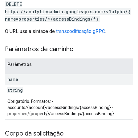
DELETE
https://analyticsadmin.googleapis.com/v1alpha/{
name=properties/*/accessBindings/*}
O URL usa a sintaxe de
transcodificação gRPC
.
Parâmetros de caminho
Parâmetros
les
name
rotocolSecrets
string
kConversionValueSchema
Obrigatório. Formatos: -
LinkProposals
accounts/{account}/accessBindings/{accessBinding} -
Links
properties/{property}/accessBindings/{accessBinding}
Corpo da solicitação