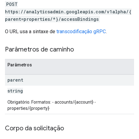
POST
https://analyticsadmin.googleapis.com/v1alpha/{
parent=properties/*}/accessBindings
O URL usa a sintaxe de
transcodificação gRPC
.
Parâmetros de caminho
Parâmetros
les
parent
rotocolSecrets
string
kConversionValueSchema
Obrigatório. Formatos: - accounts/{account} -
LinkProposals
properties/{property}
Links
Corpo da solicitação