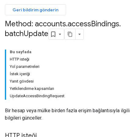
Geri bildirim gönderin
Method: accounts
.
access
Bindings
.
batch
Update
Bu sayfada
HTTP isteği
Yol parametreleri
İstek içeriği
Yanıt gövdesi
Yetkilendirme kapsamları
UpdateAccessBindingRequest
Bir hesap veya mülke birden fazla erişim bağlantısıyla ilgili
bilgileri günceller.
HTTP isteği