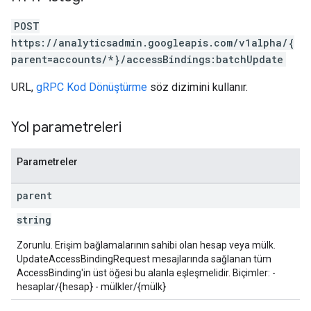
POST
https://analyticsadmin.googleapis.com/v1alpha/{
parent=accounts/*}/accessBindings:batchUpdate
URL,
gRPC Kod Dönüştürme
söz dizimini kullanır.
Yol parametreleri
les
Parametreler
rotocolSecrets
parent
kConversionValueSchema
string
LinkProposals
Links
Zorunlu. Erişim bağlamalarının sahibi olan hesap veya mülk.
UpdateAccessBindingRequest mesajlarında sağlanan tüm
AccessBinding'in üst öğesi bu alanla eşleşmelidir. Biçimler: -
hesaplar/{hesap} - mülkler/{mülk}