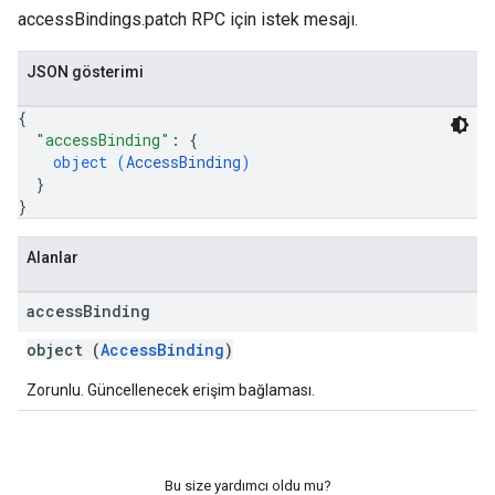
accessBindings.patch RPC için istek mesajı.
JSON gösterimi
{
"accessBinding"
: 
{
object (
AccessBinding
)
}
}
Alanlar
access
Binding
object (
AccessBinding
)
Zorunlu. Güncellenecek erişim bağlaması.
Bu size yardımcı oldu mu?