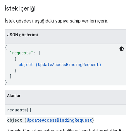
İstek içeriği
İstek gövdesi, aşağıdaki yapıya sahip verileri içerir:
JSON gösterimi
{
"requests"
: 
[
{
object (
UpdateAccessBindingRequest
)
}
]
}
Alanlar
requests[]
object (
UpdateAccessBindingRequest
)
Zorunlu. Güncellenecek erişim bağlamalarını belirten istekler. Bir