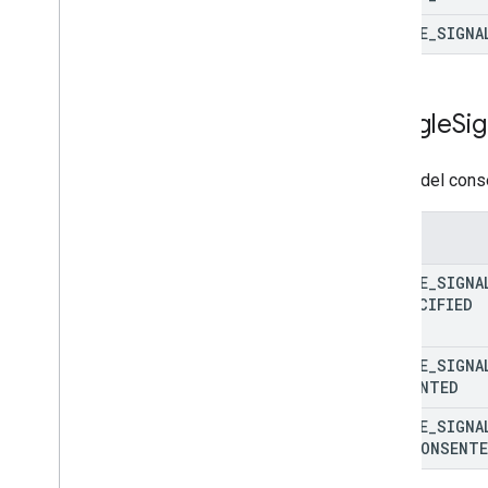
properties
.
firebase
Links
GOOGLE
_
SIGNA
properties
.
google
Ads
Links
properties
.
key
Events
properties
.
reporting
Data
Annotations
Google
Sig
properties
.
rollup
Property
Source
Links
properties
.
search
Ads360Links
Campo del conse
properties
.
subproperty
Event
Filters
Enum
properties
.
subproperty
Sync
Configs
GOOGLE
_
SIGNA
UNSPECIFIED
Types
Access
Date
Range
Access
Dimension
GOOGLE
_
SIGNA
Access
Filter
Expression
CONSENTED
Access
Metric
GOOGLE
_
SIGNA
Access
Order
By
NOT
_
CONSENT
Attribution
Settings
Batch
Create
Access
Bindings