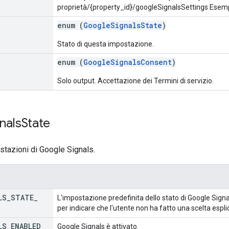
proprietà/{property_id}/googleSignalsSettings Esem
enum (
GoogleSignalsState
)
Stato di questa impostazione.
enum (
GoogleSignalsConsent
)
Solo output. Accettazione dei Termini di servizio.
nals
State
stazioni di Google Signals.
LS
_
STATE
_
L'impostazione predefinita dello stato di Google 
per indicare che l'utente non ha fatto una scelta esplic
LS
_
ENABLED
Google Signals è attivato.