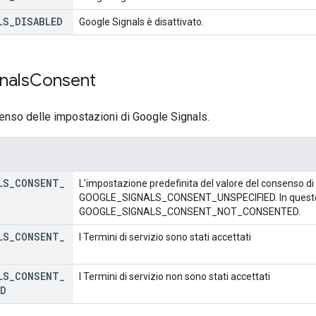
LS
_
DISABLED
Google Signals è disattivato.
nals
Consent
nso delle impostazioni di Google Signals.
LS
_
CONSENT
_
L'impostazione predefinita del valore del consenso di
GOOGLE_SIGNALS_CONSENT_UNSPECIFIED. In questo c
GOOGLE_SIGNALS_CONSENT_NOT_CONSENTED.
LS
_
CONSENT
_
I Termini di servizio sono stati accettati
LS
_
CONSENT
_
I Termini di servizio non sono stati accettati
ED