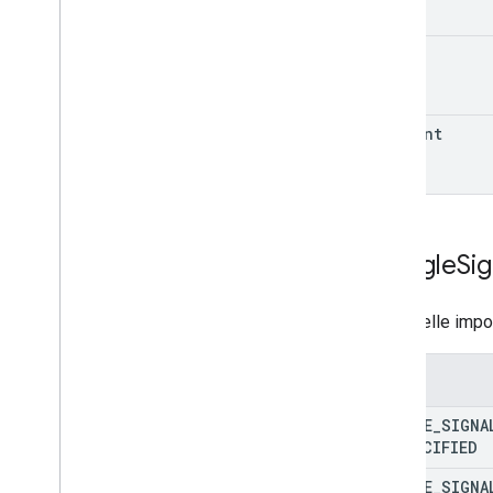
properties
.
audiences
properties
.
big
Query
Links
state
properties
.
calculated
Metrics
properties
.
channel
Groups
properties
.
conversion
Events
consent
properties
.
custom
Dimensions
properties
.
custom
Metrics
properties
.
data
Streams
properties
.
data
Streams
.
event
Create
Rules
Google
Sig
properties
.
data
Streams
.
event
Edit
Rules
properties
.
data
Streams
.
measurement
Protocol
Secrets
Stato delle impo
properties
.
data
Streams
.
s
KAd
Network
Conversion
Value
Schema
Enum
properties
.
display
Video360Advertiser
Link
Proposals
GOOGLE
_
SIGNA
properties
.
display
UNSPECIFIED
Video360Advertiser
Links
properties
.
expanded
Data
Sets
GOOGLE
_
SIGNA