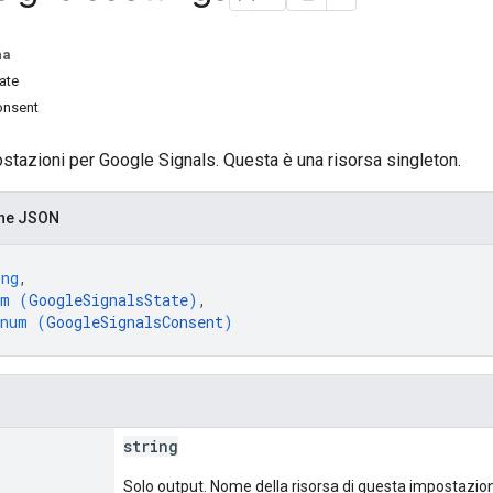
na
ate
onsent
ostazioni per Google Signals. Questa è una risorsa singleton.
one JSON
ing
,
um (
GoogleSignalsState
)
,
enum (
GoogleSignalsConsent
)
string
Solo output. Nome della risorsa di questa impostazio