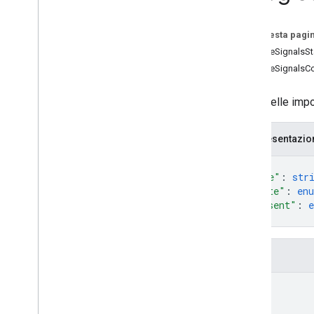
Measurement Protocol
Su questa pagi
Panoramica
GoogleSignalsSt
Eventi del protocollo
GoogleSignalsC
Log delle modifiche
Valori delle imp
API Admin
REST
Rappresentazi
Overview
{
v1beta
"name"
: 
str
v1alpha
"state"
: 
en
REST Resources
"consent"
: 
account
Summaries
}
accounts
accounts
.
access
Bindings
Campi
properties
properties
.
access
Bindings
name
properties
.
ad
Sense
Links