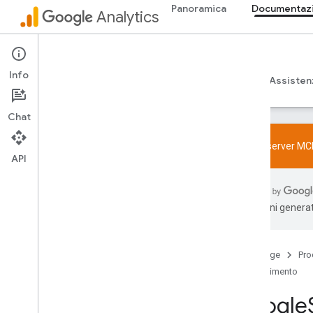
Panoramica
Documentazio
Analytics
Admin API
Info
Guide
Riferimento
Librerie ed esempi
Assisten
Chat
Prova il server MC
API
Panoramica
Norme relative alle funzionalità SDK e
traduzioni generat
User-ID
Limiti e quote
Home page
Pro
Codifica
Riferimento
Configurazione
Eventi consigliati
Google
Eventi consigliati per verticale di attività