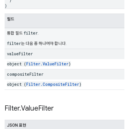
}
필드
filter
통합 필드
.
filter
는 다음 중 하나여야 합니다.
value
Filter
object (
Filter.ValueFilter
)
composite
Filter
object (
Filter.CompositeFilter
)
Filter
.
Value
Filter
JSON 표현