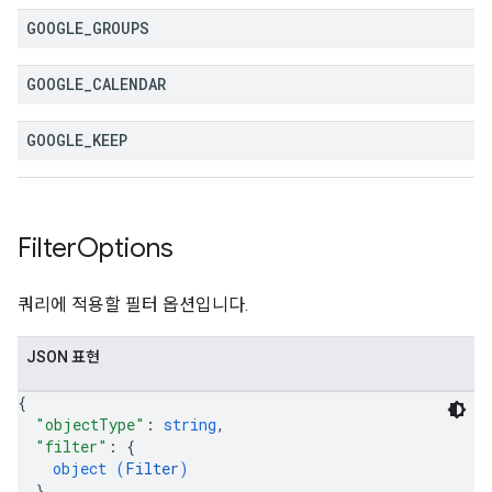
GOOGLE
_
GROUPS
GOOGLE
_
CALENDAR
GOOGLE
_
KEEP
Filter
Options
쿼리에 적용할 필터 옵션입니다.
JSON 표현
{
"objectType"
: 
string
,
"filter"
: 
{
object (
Filter
)
}