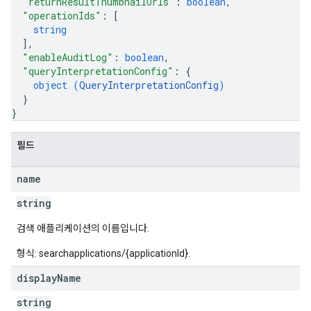
"returnResultThumbnailUrls"
: 
boolean
,
"operationIds"
: 
[
string
]
,
"enableAuditLog"
: 
boolean
,
"queryInterpretationConfig"
: 
{
object (
QueryInterpretationConfig
)
}
}
필드
name
string
fig
검색 애플리케이션의 이름입니다.
tity
exing
형식: searchapplications/{applicationId}.
exing.template
display
Name
xing.traverser
string
ing.util