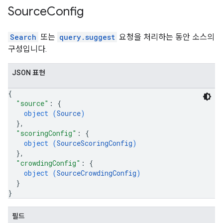
Source
Config
Search
또는
query.suggest
요청을 처리하는 동안 소스의
구성입니다.
JSON 표현
{
"source"
: 
{
object (
Source
)
}
,
"scoringConfig"
: 
{
object (
SourceScoringConfig
)
}
,
"crowdingConfig"
: 
{
object (
SourceCrowdingConfig
)
}
}
필드