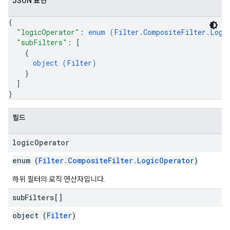
JSON 표현
{
"logicOperator"
: 
enum (
Filter.CompositeFilter.Logi
"subFilters"
: 
[
{
object (
Filter
)
}
]
}
필드
logic
Operator
enum (
Filter.CompositeFilter.LogicOperator
)
하위 필터의 로직 연산자입니다.
sub
Filters[]
object (
Filter
)