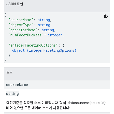
JSON 표현
{
"sourceName"
: 
string
,
"objectType"
: 
string
,
"operatorName"
: 
string
,
"numFacetBuckets"
: 
integer
,
"integerFacetingOptions"
: 
{
object (
IntegerFacetingOptions
)
}
}
필드
source
Name
string
측정기준을 적용할 소스 이름입니다. 형식: datasources/{sourceId}
비어 있으면 모든 데이터 소스가 사용됩니다.