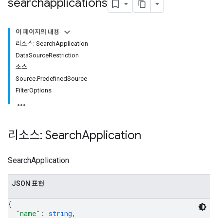
searchapplications
이 페이지의 내용
리소스: Search
Application
Data
Source
Restriction
소스
Source
.
Predefined
Source
Filter
Options
리소스: Search
Application
SearchApplication
JSON 표현
{
"name"
: 
string
,