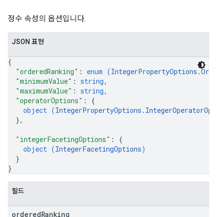
정수 속성의 옵션입니다.
JSON 표현
{
"orderedRanking"
: 
enum (
IntegerPropertyOptions.Orde
"minimumValue"
: 
string
,
"maximumValue"
: 
string
,
"operatorOptions"
: 
{
object (
IntegerPropertyOptions.IntegerOperatorOpt
}
,
"integerFacetingOptions"
: 
{
object (
IntegerFacetingOptions
)
}
}
필드
ordered
Ranking