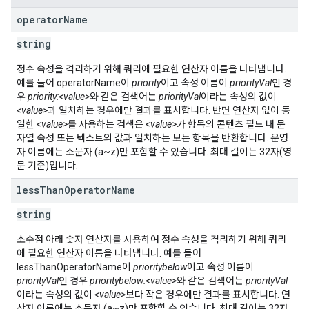
operator
Name
string
정수 속성을 격리하기 위해 쿼리에 필요한 연산자 이름을 나타냅니다.
예를 들어 operatorName이
priority
이고 속성 이름이
priorityVal
인 경
우
priority:<value>
와 같은 검색어는
priorityVal
이라는 속성의 값이
<value>
과 일치하는 경우에만 결과를 표시합니다. 반면 연산자 없이 동
일한
<value>
를 사용하는 검색은
<value>
가 항목의 콘텐츠 필드 내 문
자열 속성 또는 텍스트의 값과 일치하는 모든 항목을 반환합니다. 운영
자 이름에는 소문자 (a~z)만 포함할 수 있습니다. 최대 길이는 32자(영
문 기준)입니다.
less
Than
Operator
Name
string
소수점 아래 숫자 연산자를 사용하여 정수 속성을 격리하기 위해 쿼리
에 필요한 연산자 이름을 나타냅니다. 예를 들어
lessThanOperatorName이
prioritybelow
이고 속성 이름이
priorityVal
인 경우
prioritybelow:<value>
와 같은 검색어는
priorityVal
이라는 속성의 값이
<value>
보다 작은 경우에만 결과를 표시합니다. 연
산자 이름에는 소문자 (a~z)만 포함할 수 있습니다. 최대 길이는 32자