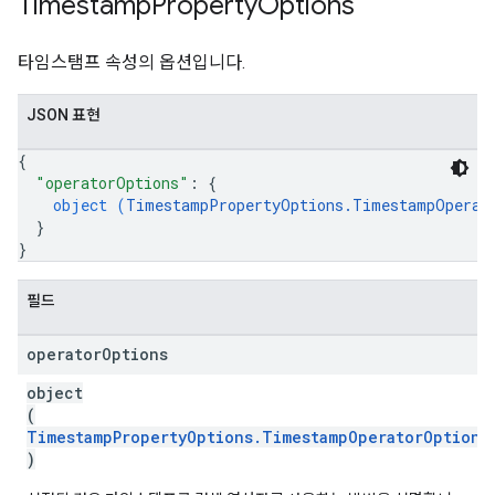
Timestamp
Property
Options
타임스탬프 속성의 옵션입니다.
JSON 표현
{
"operatorOptions"
: 
{
object (
TimestampPropertyOptions.TimestampOperat
}
}
필드
operator
Options
object
(
TimestampPropertyOptions.TimestampOperatorOptions
)