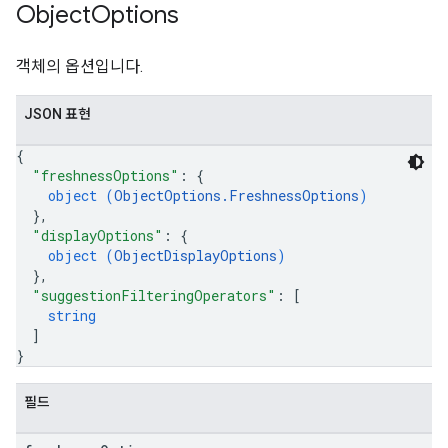
Object
Options
객체의 옵션입니다.
JSON 표현
{
"freshnessOptions"
: 
{
object (
ObjectOptions.FreshnessOptions
)
}
,
"displayOptions"
: 
{
object (
ObjectDisplayOptions
)
}
,
"suggestionFilteringOperators"
: 
[
string
]
}
필드