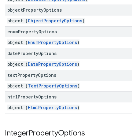
object
Property
Options
object (
ObjectPropertyOptions
)
enum
Property
Options
object (
EnumPropertyOptions
)
date
Property
Options
object (
DatePropertyOptions
)
text
Property
Options
object (
TextPropertyOptions
)
html
Property
Options
object (
HtmlPropertyOptions
)
Integer
Property
Options