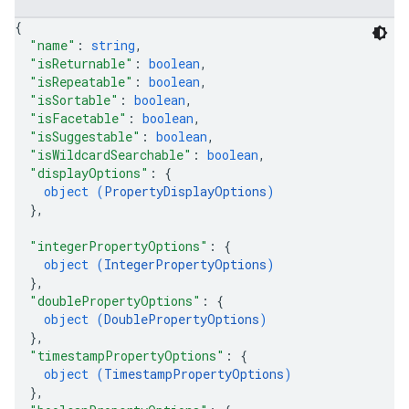
{
"name"
: 
string
,
"isReturnable"
: 
boolean
,
"isRepeatable"
: 
boolean
,
"isSortable"
: 
boolean
,
"isFacetable"
: 
boolean
,
"isSuggestable"
: 
boolean
,
"isWildcardSearchable"
: 
boolean
,
"displayOptions"
: 
{
object (
PropertyDisplayOptions
)
}
,
"integerPropertyOptions"
: 
{
object (
IntegerPropertyOptions
)
}
,
"doublePropertyOptions"
: 
{
object (
DoublePropertyOptions
)
}
,
"timestampPropertyOptions"
: 
{
object (
TimestampPropertyOptions
)
}
,