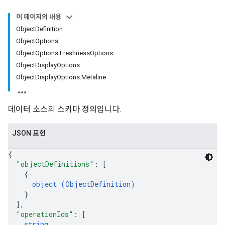
이 페이지의 내용
ObjectDefinition
ObjectOptions
ObjectOptions.FreshnessOptions
ObjectDisplayOptions
ObjectDisplayOptions.Metaline
데이터 소스의 스키마 정의입니다.
JSON 표현
{
"objectDefinitions"
: 
[
{
object (
ObjectDefinition
)
}
]
,
"operationIds"
: 
[
string