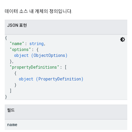
데이터 소스 내 개체의 정의입니다.
JSON 표현
fig
{
"name"
: 
string
,
tity
"options"
: 
{
exing
object (
ObjectOptions
)
exing.template
}
,
xing.traverser
"propertyDefinitions"
: 
[
ing.util
{
object (
PropertyDefinition
)
}
ving
]
}
필드
name