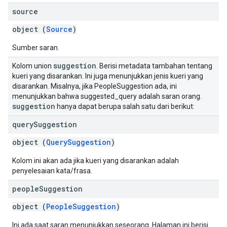
source
object (
Source
)
Sumber saran.
suggestion
Kolom union
. Berisi metadata tambahan tentang
kueri yang disarankan. Ini juga menunjukkan jenis kueri yang
disarankan. Misalnya, jika PeopleSuggestion ada, ini
menunjukkan bahwa suggested_query adalah saran orang.
suggestion
hanya dapat berupa salah satu dari berikut:
query
Suggestion
object (
QuerySuggestion
)
Kolom ini akan ada jika kueri yang disarankan adalah
penyelesaian kata/frasa.
people
Suggestion
object (
PeopleSuggestion
)
Ini ada saat saran menunjukkan seseorang. Halaman ini berisi