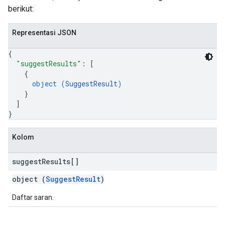
berikut:
Representasi JSON
{
"suggestResults"
: 
[
{
object (
SuggestResult
)
}
]
}
Kolom
suggest
Results[]
object (
SuggestResult
)
Daftar saran.