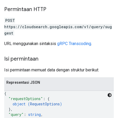
Permintaan HTTP
POST
https://cloudsearch.googleapis.com/v1/query/sug
gest
URL menggunakan sintaksis
gRPC Transcoding
.
Isi permintaan
Isi permintaan memuat data dengan struktur berikut:
Representasi JSON
{
"requestOptions"
: 
{
object (
RequestOptions
)
}
,
"query"
: 
string
,