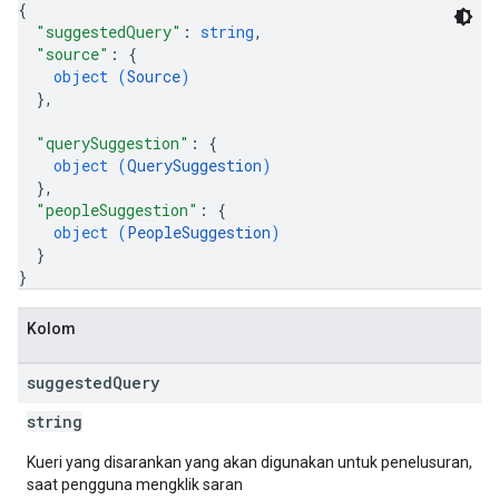
{
"suggestedQuery"
: 
string
,
"source"
: 
{
object (
Source
)
}
,
"querySuggestion"
: 
{
object (
QuerySuggestion
)
}
,
"peopleSuggestion"
: 
{
object (
PeopleSuggestion
)
}
}
Kolom
suggested
Query
string
Kueri yang disarankan yang akan digunakan untuk penelusuran,
saat pengguna mengklik saran