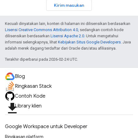
Kirim masukan
Kecuali dinyatakan lain, konten di halaman ini dilisensikan berdasarkan
Lisensi Creative Commons Attribution 4.0
, sedangkan contoh kode
dilisensikan berdasarkan
Lisensi Apache 2.0
. Untuk mengetahui
informasi selengkapnya, lihat
Kebijakan Situs Google Developers
. Java
adalah merek dagang terdaftar dari Oracle dan/atau afiliasinya.
Terakhir diperbarui pada 2026-02-24 UTC.
Blog
Ringkasan Stack
Contoh Kode
file_download
Library klien
Google Workspace untuk Developer
Ringkasan platform