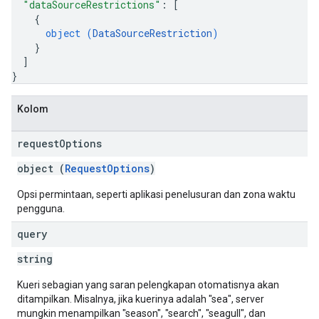
"dataSourceRestrictions"
: 
[
{
object (
DataSourceRestriction
)
}
]
}
Kolom
request
Options
object (
RequestOptions
)
Opsi permintaan, seperti aplikasi penelusuran dan zona waktu
nfig
pengguna.
ntity
query
exing
exing.template
string
xing.traverser
Kueri sebagian yang saran pelengkapan otomatisnya akan
exing.util
ditampilkan. Misalnya, jika kuerinya adalah "sea", server
dk
mungkin menampilkan "season", "search", "seagull", dan