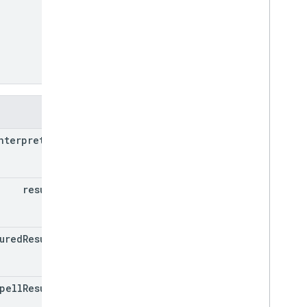
الحقول
nterpretation
results[]
ured
Results[]
pell
Results[]