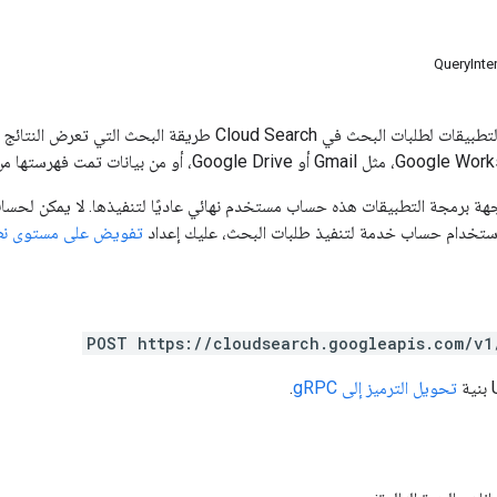
QueryInte
توفّر واجهة برمجة التطبيقات لطلبات البحث في ud Search
هة برمجة التطبيقات هذه حساب مستخدم نهائي عاديًا لتنفيذها. لا يمكن لحسا
لاستخدام حساب خدمة لتنفيذ طلبات البحث، عليك إعداد
تفويض على مستوى نطاق  Workspace
POST https://cloudsearch.googleapis.com/v1
تحويل الترميز إلى gRPC
.