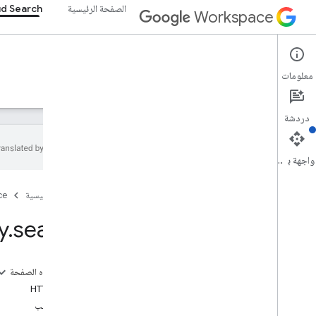
الصفحة الرئيسية
d Search
Workspace
Cloud Search
معلومات
نظرة عامة
الأدلة
المرجع
الدعم
دليل الموصِّل
دردشة
واجهة برمجة التطبيقات
مقدمة
الصفحة الرئيسية
ce
المعلّمات التي توفّرها Google
أنواع الملفات المتاحة لاستخراج النص
y
.
search
حدود Google Cloud Search
Cloud Search API
على هذه الصفحة
v1
طلب HTTP
نظرة عامة
نص الطلب