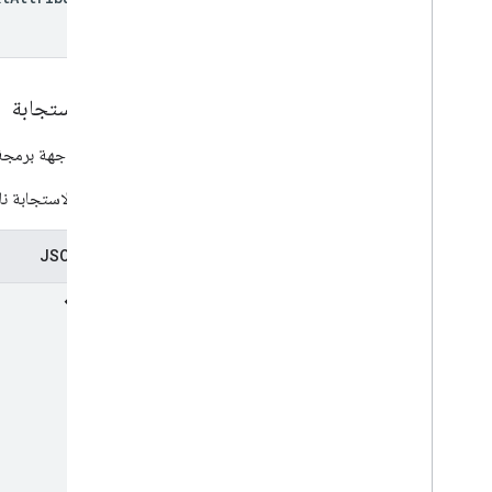
نص الاستجابة
الردّ من واجهة برمجة ا
إذا كانت الاستجابة ن
تمثيل JSON