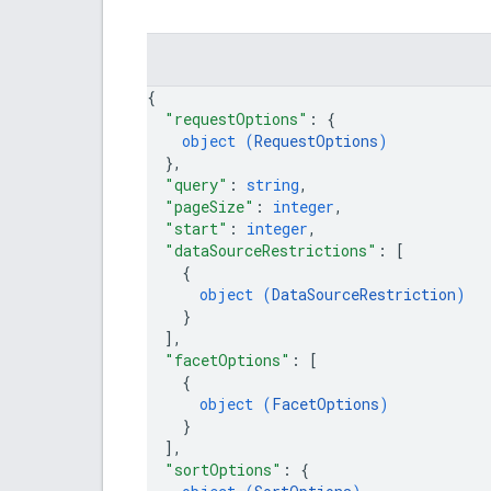
{
"requestOptions"
: 
{
object (
RequestOptions
)
}
,
"query"
: 
string
,
"pageSize"
: 
integer
,
"start"
: 
integer
,
"dataSourceRestrictions"
: 
[
{
object (
DataSourceRestriction
)
}
]
,
"facetOptions"
: 
[
{
object (
FacetOptions
)
}
]
,
"sortOptions"
: 
{