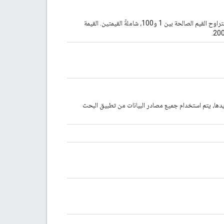
الحد الأقصى لعدد نتائج البحث التي سيتم عرضها في صفحة واحدة. تتراوح القيم الصالحة بين 1 و100، شاملةً القيمتين. القيمة
دها، يتم استخدام جميع مصادر البيانات من تطبيق البحث