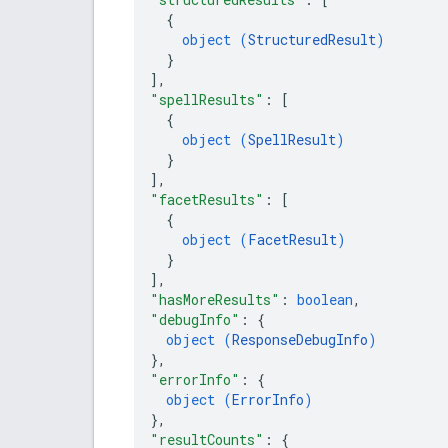
{
object (
StructuredResult
)
}
]
,
"spellResults"
: 
[
{
object (
SpellResult
)
}
]
,
"facetResults"
: 
[
{
object (
FacetResult
)
}
]
,
"hasMoreResults"
: 
boolean
,
"debugInfo"
: 
{
object (
ResponseDebugInfo
)
}
,
"errorInfo"
: 
{
object (
ErrorInfo
)
}
,
"resultCounts"
: 
{