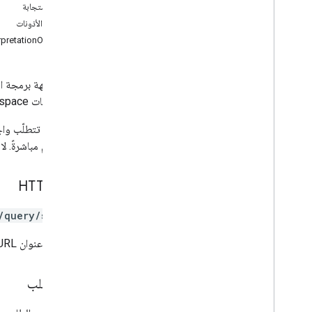
المستوى الأعلى
نص الاستجابة
نطاقات الأذونات
موارد REST
rpretationOptions
debug
.
datasources
.
items
debug
.
datasources
.
items
.
unmappedids
debug
.
identitysources
.
items
من تطبيقات Google Workspace، مثل Gmail أو Google Drive، أو من بيانات تمت فهرستها من جهة خارجية.
debug
.
identitysources
.
unmappedids
ملاحظة:
تتطلّب واج
index
.
datasources
للاستعلام مباشرةً. 
index
.
datasources
.
items
وسائط
العمليات
طلب HTTP
طلب بحث
/query/search
نظرة عامة
remove
Activity
يستخدِم عنوان URL بنية
بحث
اقتراح
نص الطلب
مصادر طلب البحث
الإعدادات