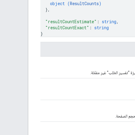
object (
ResultCounts
)
}
,
"resultCountEstimate"
: 
string
,
"resultCountExact"
: 
string
}
ة "تفسير الطلب" غير مفعّلة.
حجم الصفحة.