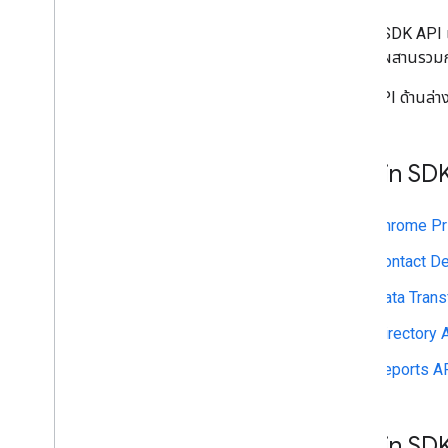
Alert Center API
v1beta1
Admin SDK API เป
ประเภทการแจ้งเตือน
สามารถผสานรวมกับ
ช่องตัวกรองการค้นหาที่รองรับ
เลือก API ด้านล่
พารามิเตอร์การค้นหามาตรฐาน
ขีดจำกัดการใช้งาน
Admin SDK
Domain Shared Contacts API
ฟีดรายชื่อติดต่อ
คุณสมบัติและการฉายภาพแบบขยาย
Chrome Pr
พารามิเตอร์การค้นหารายชื่อติดต่อ
Contact De
องค์ประกอบรายชื่อติดต่อที่แชร์
ดำเนินการแบบเป็นกลุ่ม
Data Trans
Directory 
Email Audit API
ตรวจสอบ
Reports A
ส่งออก
ขีดจำกัดการใช้งาน
Admin SDK