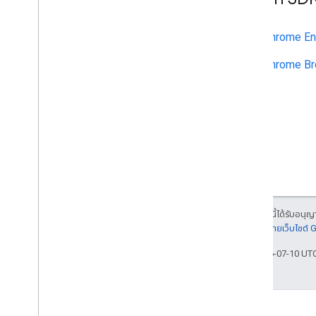
API เครื่องมือจัดการใบอนุญาตของ
องค์กร
v1
Chrome En
ผลิตภัณฑ์และ SKU
Chrome Br
พารามิเตอร์การค้นหามาตรฐาน
ขีดจำกัดการใช้งาน
Google Workspace Reseller API
v1
ผลิตภัณฑ์ &SKU
แพ็กเกจการชำระเงิน
ขีดจำกัดการใช้งาน
เนื้อหาของหน้าเว็บนี้ได้รับอนุ
Groups Migration API
รายละเอียดที่
นโยบายเว็บไซต์
v1
อัปเดตล่าสุด 2026-07-10 UT
ขีดจำกัดการใช้งาน
Groups Settings API
v1