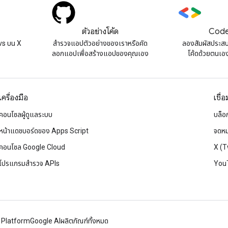
ตัวอย่างโค้ด
Code
s บน X
สํารวจแอปตัวอย่างของเราหรือคัด
ลองสัมผัสประส
ลอกแอปเพื่อสร้างแอปของคุณเอง
โค้ดด้วยตนเองท
เครื่องมือ
เชื่
คอนโซลผู้ดูแลระบบ
บล็อ
หน้าแดชบอร์ดของ Apps Script
จดหม
คอนโซล Google Cloud
X (T
โปรแกรมสำรวจ APIs
You
 Platform
Google AI
ผลิตภัณฑ์ทั้งหมด