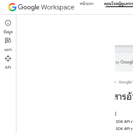
หน้าแรก
คอนโซลผู้ดูแลร
Workspace
Admin console
ข้อมูล
ภาพรวม
คำแนะนำ
ข้อมูลอ้างอิง
การสนับสนุน
แชท
API
API ของ SDK ผู้ดูแลระบบ
หน้าแรก
Google
ภาพรวม
v1
เอกสารอ
v1
.
1เบต้า1
Admin Settings API
ในหน้านี้
ขีดจำกัดการใช้งาน
Admin SDK API v
Admin SDK API v