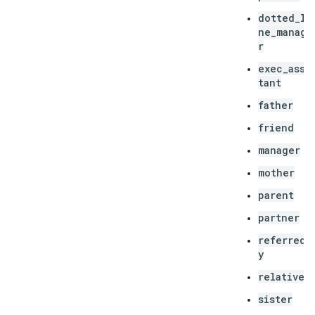
dotted_li
ne_manage
r
exec_assi
tant
father
friend
manager
mother
parent
partner
referred_
y
relative
sister