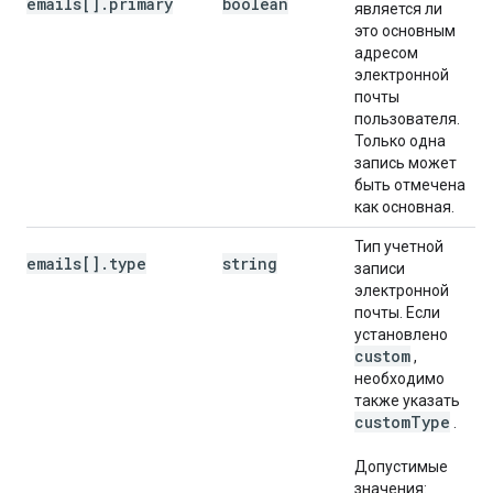
emails[].primary
boolean
является ли
это основным
адресом
электронной
почты
пользователя.
Только одна
запись может
быть отмечена
как основная.
Тип учетной
emails[].type
string
записи
электронной
почты. Если
установлено
custom
,
необходимо
также указать
custom
Type
.
Допустимые
значения: