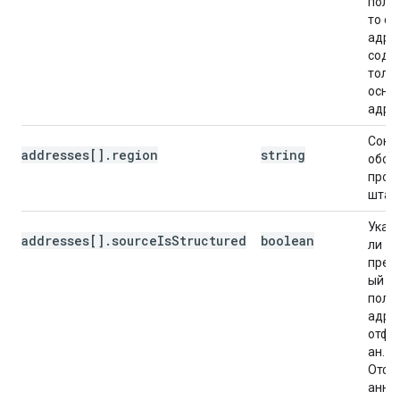
поль
то сп
адре
соде
толь
осно
адрес
Сокр
addresses[].region
string
обоз
пров
штат
Указ
addresses[].sourceIsStructured
boolean
ли
пред
ый
поль
адре
отфо
ан.
Отфо
анны