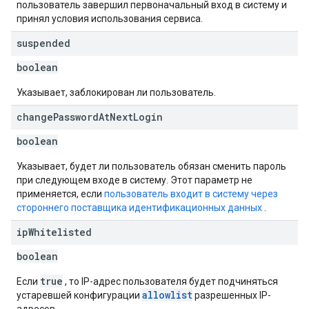
пользователь завершил первоначальный вход в систему и
принял условия использования сервиса.
suspended
boolean
Указывает, заблокирован ли пользователь.
change
Password
At
Next
Login
boolean
Указывает, будет ли пользователь обязан сменить пароль
при следующем входе в систему. Этот параметр не
применяется, если
пользователь входит в систему через
стороннего поставщика идентификационных данных
.
ip
Whitelisted
boolean
true
Если
, то IP-адрес пользователя будет подчиняться
allowlist
устаревшей конфигурации
разрешенных IP-