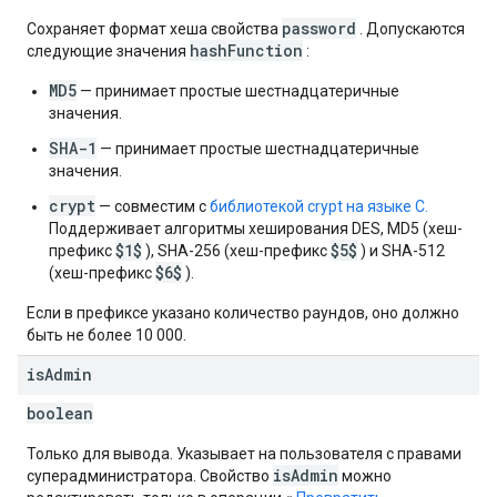
password
Сохраняет формат хеша свойства
. Допускаются
hashFunction
следующие значения
:
MD5
— принимает простые шестнадцатеричные
значения.
SHA-1
— принимает простые шестнадцатеричные
значения.
crypt
— совместим с
библиотекой crypt на языке C.
Поддерживает алгоритмы хеширования DES, MD5 (хеш-
$1$
$5$
префикс
), SHA-256 (хеш-префикс
) и SHA-512
$6$
(хеш-префикс
).
Если в префиксе указано количество раундов, оно должно
быть не более 10 000.
is
Admin
boolean
Только для вывода. Указывает на пользователя с правами
isAdmin
суперадминистратора. Свойство
можно