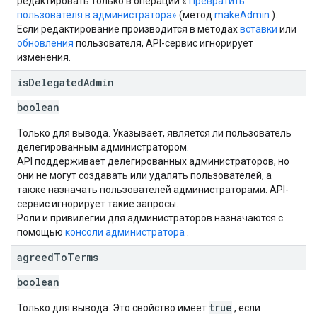
редактировать только в операции «
Превратить
пользователя в администратора»
(метод
makeAdmin
).
Если редактирование производится в методах
вставки
или
обновления
пользователя, API-сервис игнорирует
изменения.
is
Delegated
Admin
boolean
Только для вывода. Указывает, является ли пользователь
делегированным администратором.
API поддерживает делегированных администраторов, но
они не могут создавать или удалять пользователей, а
также назначать пользователей администраторами. API-
сервис игнорирует такие запросы.
Роли и привилегии для администраторов назначаются с
помощью
консоли администратора
.
agreed
To
Terms
boolean
true
Только для вывода. Это свойство имеет
, если