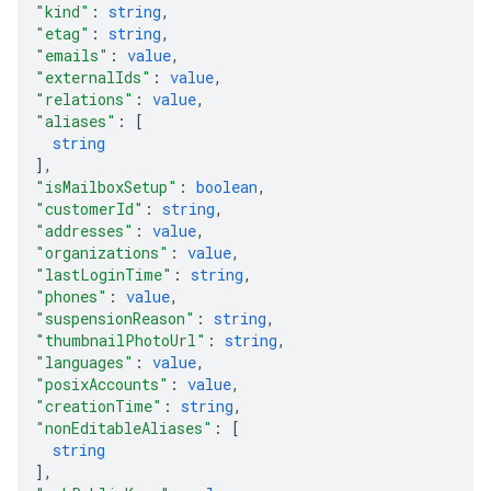
"kind"
: 
string
,
"etag"
: 
string
,
"emails"
: 
value
,
"externalIds"
: 
value
,
"relations"
: 
value
,
"aliases"
: 
[
string
]
,
"isMailboxSetup"
: 
boolean
,
"customerId"
: 
string
,
"addresses"
: 
value
,
"organizations"
: 
value
,
"lastLoginTime"
: 
string
,
"phones"
: 
value
,
"suspensionReason"
: 
string
,
"thumbnailPhotoUrl"
: 
string
,
"languages"
: 
value
,
"posixAccounts"
: 
value
,
"creationTime"
: 
string
,
"nonEditableAliases"
: 
[
string
]
,