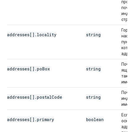
пров
почт
индек
стра
Горо
addresses[].locality
string
насе
пункт
кото
адрес
Почт
addresses[].poBox
string
ящик,
тако
имее
Почт
addresses[].postalCode
string
индек
имеет
Если 
addresses[].primary
boolean
осно
адре