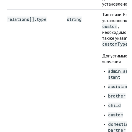
установлено.
Тип связи. Есл
relations[].type
string
установлено
custom
,
необходимо
также указать
custom
Type
.
Допустимые
значения:
admin_ass
stant
assistant
brother
child
custom
domestic_
partner