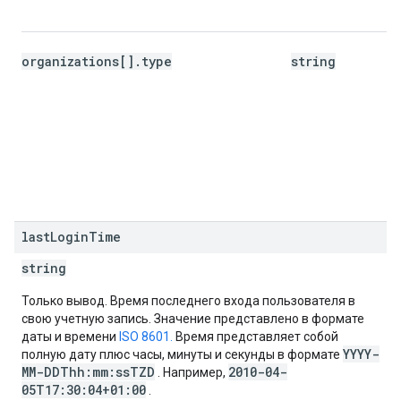
organizations[].type
string
.
last
Login
Time
string
Только вывод. Время последнего входа пользователя в
свою учетную запись. Значение представлено в формате
даты и времени
ISO 8601.
Время представляет собой
YYYY-
полную дату плюс часы, минуты и секунды в формате
MM-DDThh:mm:ssTZD
2010-04-
. Например,
05T17:30:04+01:00
.