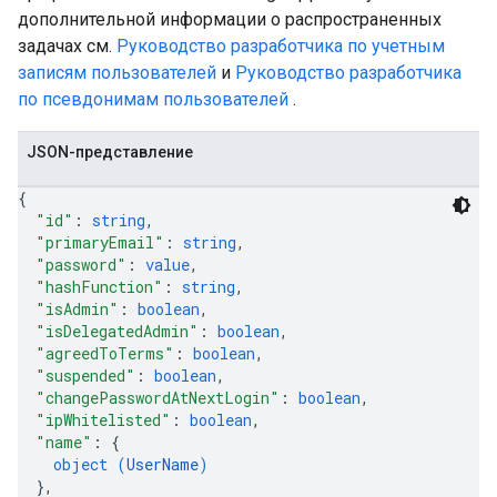
дополнительной информации о распространенных
задачах см.
Руководство разработчика по учетным
записям пользователей
и
Руководство разработчика
по псевдонимам пользователей
.
JSON-представление
{
"id"
: 
string
,
"primaryEmail"
: 
string
,
"password"
: 
value
,
"hashFunction"
: 
string
,
"isAdmin"
: 
boolean
,
"isDelegatedAdmin"
: 
boolean
,
"agreedToTerms"
: 
boolean
,
"suspended"
: 
boolean
,
"changePasswordAtNextLogin"
: 
boolean
,
"ipWhitelisted"
: 
boolean
,
"name"
: 
{
object (
UserName
)
}
,