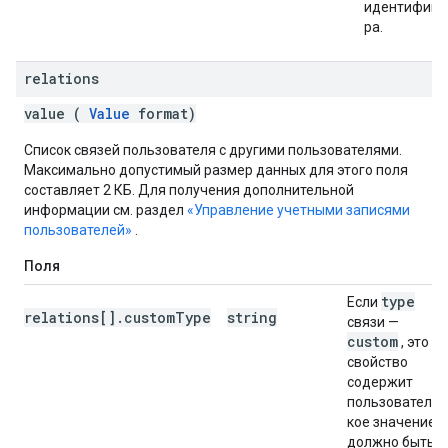
идентифика
ра.
relations
value (
Value
format)
Список связей пользователя с другими пользователями.
Максимально допустимый размер данных для этого поля
составляет 2 КБ. Для получения дополнительной
информации см. раздел
«Управление учетными записями
пользователей»
.
Поля
type
Если
relations[].customType
string
связи —
custom
, это
свойство
содержит
пользовательс
кое значение и
должно быть