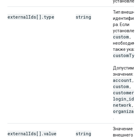
установлено
Тип внешне
externalIds[].type
string
идентифика
ра. Если
установлен
custom
,
необходимо
также указа
custom
Typ
Допустимы
значения:
account
,
custom
,
customer
,
login
_
id
,
network
,
organizat
.
Значение
externalIds[].value
string
внешнего