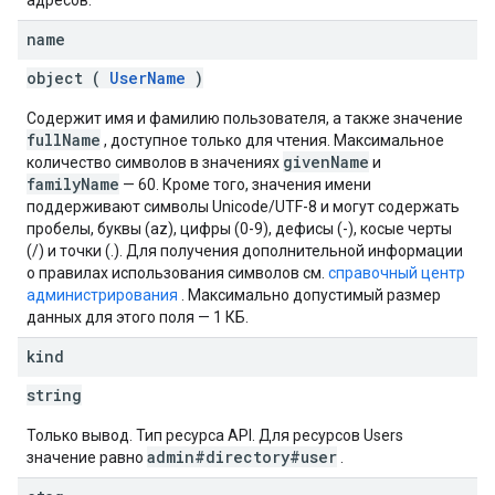
адресов.
name
object (
UserName
)
Содержит имя и фамилию пользователя, а также значение
fullName
, доступное только для чтения. Максимальное
givenName
количество символов в значениях
и
familyName
— 60. Кроме того, значения имени
поддерживают символы Unicode/UTF-8 и могут содержать
пробелы, буквы (az), цифры (0-9), дефисы (-), косые черты
(/) и точки (.). Для получения дополнительной информации
о правилах использования символов см.
справочный центр
администрирования
. Максимально допустимый размер
данных для этого поля — 1 КБ.
kind
string
Только вывод. Тип ресурса API. Для ресурсов Users
admin#directory#user
значение равно
.