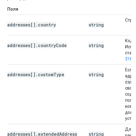
Поля
Стра
addresses[].country
string
Код 
addresses[].countryCode
string
Испо
стан
3166
Если
addresses[].customType
string
адре
cust
свой
соде
поль
кое з
долж
уста
Для
addresses[].extendedAddress
string
расш