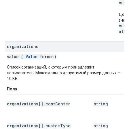
cust
Допу
знач
cust
othe
organizations
value (
Value
format)
Список организаций, к которым принадлежит
пользователь. Максимально допустимый размер данных —
10 КБ.
Поля
organizations[].costCenter
string
organizations[].customType
string