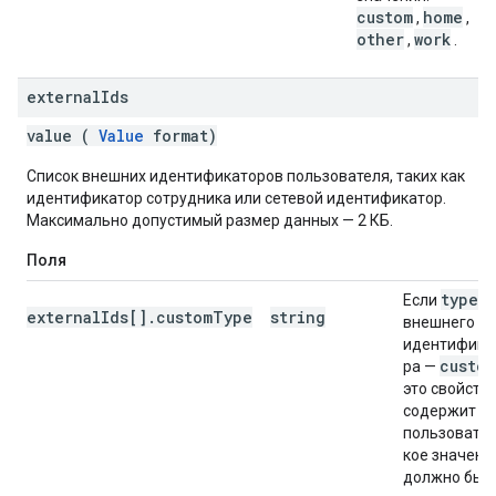
custom
home
,
,
other
work
,
.
external
Ids
value (
Value
format)
Список внешних идентификаторов пользователя, таких как
идентификатор сотрудника или сетевой идентификатор.
Максимально допустимый размер данных — 2 КБ.
Поля
type
Если
externalIds[].customType
string
внешнего
идентифика
custom
ра —
это свойств
содержит
пользовате
кое значени
должно быт