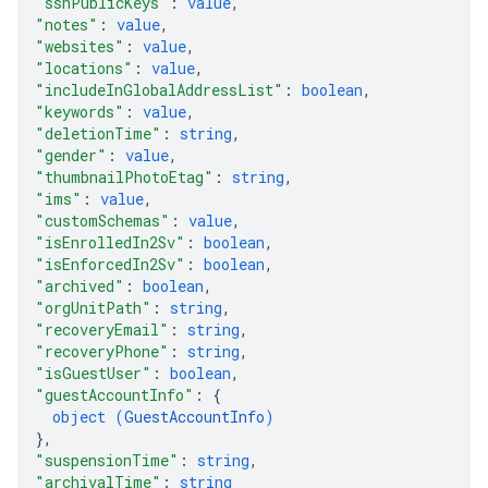
"sshPublicKeys"
: 
value
,
"notes"
: 
value
,
"websites"
: 
value
,
"locations"
: 
value
,
"includeInGlobalAddressList"
: 
boolean
,
"keywords"
: 
value
,
"deletionTime"
: 
string
,
"gender"
: 
value
,
"thumbnailPhotoEtag"
: 
string
,
"ims"
: 
value
,
"customSchemas"
: 
value
,
"isEnrolledIn2Sv"
: 
boolean
,
"isEnforcedIn2Sv"
: 
boolean
,
"archived"
: 
boolean
,
"orgUnitPath"
: 
string
,
"recoveryEmail"
: 
string
,
"recoveryPhone"
: 
string
,
"isGuestUser"
: 
boolean
,
"guestAccountInfo"
: 
{
object (
GuestAccountInfo
)
}
,
"suspensionTime"
: 
string
,
"archivalTime"
: 
string