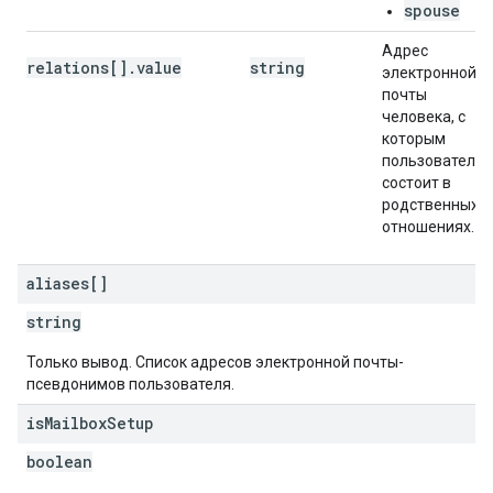
spouse
Адрес
relations[].value
string
электронной
почты
человека, с
которым
пользователь
состоит в
родственных
отношениях.
aliases[]
string
Только вывод. Список адресов электронной почты-
псевдонимов пользователя.
is
Mailbox
Setup
boolean