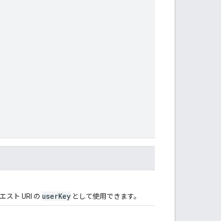
userKey
スト URI の
として使用できます。