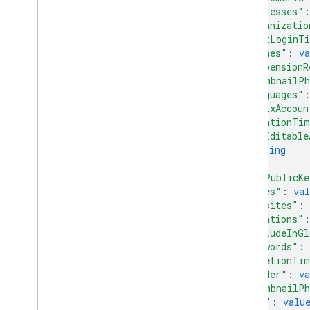
"addresses"
:
users
.
photos
"organizatio
確認コード
"lastLoginT
"phones"
: 
va
Types
"suspensionR
座標ソース
"thumbnailPh
Projection
"languages"
:
サブスクリプション チャンネル
"posixAccoun
"creationTi
ユーザーの写真
"nonEditable
string
標準のクエリ パラメータ
]
,
クエリ演算子を一覧表示する
"sshPublicKe
API の制限と割り当て
"notes"
: 
val
"websites"
: 
言語コード
"locations"
:
モバイル デバイスの検索フィー
"includeInGl
ルド
"keywords"
: 
Reports API
"deletionTi
v1
.
1beta1
"gender"
: 
va
"thumbnailPh
Admin Settings API
"ims"
: 
valu