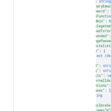
"id"
: 
string
role
Assignments
"primaryEma
ロール
"password"
: 
スキーマ
"hashFunctio
"isAdmin"
: 
tokens
"isDelegated
2 段階認証プロセス
"agreedToTe
users
"suspended"
:
概要
"changePassw
create
Guest
"ipWhitelist
"name"
: 
{
delete
object (
Us
get
}
,
insert
"kind"
: 
stri
list
"etag"
: 
stri
make
Admin
"emails"
: 
v
"externalIds
patch
"relations"
:
sign
Out
"aliases"
: 
[
undelete
string
update
]
,
watch
"isMailboxSe
"customerId"
users
.
aliases