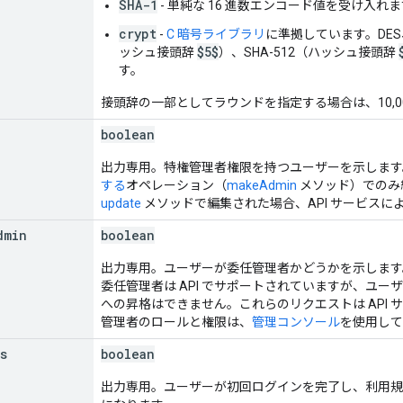
SHA-1
- 単純な 16 進数エンコード値を受け入れ
crypt
-
C 暗号ライブラリ
に準拠しています。DE
$5$
ッシュ接頭辞
）、SHA-512（ハッシュ接頭辞
す。
接頭辞の一部としてラウンドを指定する場合は、10,0
boolean
出力専用。特権管理者権限を持つユーザーを示します
する
オペレーション（
makeAdmin
メソッド）でのみ
update
メソッドで編集された場合、API サービスに
dmin
boolean
出力専用。ユーザーが委任管理者かどうかを示します
委任管理者は API でサポートされていますが、ユ
への昇格はできません。これらのリクエストは API
管理者のロールと権限は、
管理コンソール
を使用して
s
boolean
出力専用。ユーザーが初回ログインを完了し、利用