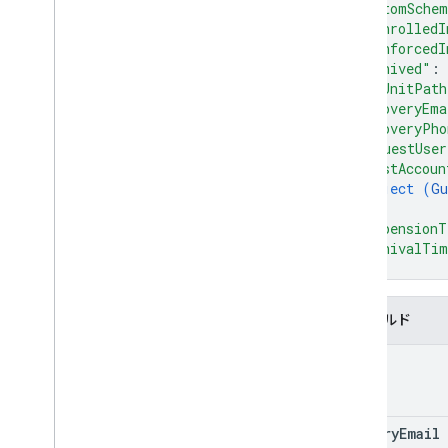
"customSche
使用制限
"isEnrolledI
"isEnforcedI
Alert Center API
"archived"
: 
v1beta1
"orgUnitPath
アラートの種類
"recoveryEma
"recoveryPho
サポートされているクエリフィルタ フ
ィールド
"isGuestUser
"guestAccoun
標準のクエリ パラメータ
object (
Gu
使用制限
}
,
"suspensionT
Domain Shared Contacts API
"archivalTi
連絡先フィード
}
拡張プロパティとプロジェクション
コンタクトのクエリ パラメータ
フィールド
共有の連絡先の要素
id
一括操作を行う
Email Audit API
primary
Email
monitor