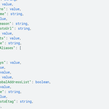
 
value
,
ns"
: 
value
,
ime"
: 
string
,
lue
,
eason"
: 
string
,
otoUrl"
: 
string
,
 
value
,
ts"
: 
value
,
me"
: 
string
,
Aliases"
: 
[
ys"
: 
value
,
ue
,
value
,
 
value
,
obalAddressList"
: 
boolean
,
value
,
me"
: 
string
,
lue
,
otoEtag"
: 
string
,
e
,