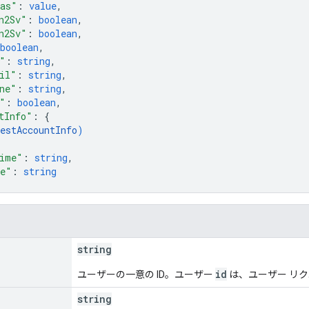
mas"
: 
value
,
n2Sv"
: 
boolean
,
n2Sv"
: 
boolean
,
boolean
,
"
: 
string
,
il"
: 
string
,
ne"
: 
string
,
"
: 
boolean
,
tInfo"
: 
{
estAccountInfo
)
ime"
: 
string
,
me"
: 
string
string
id
ユーザーの一意の ID。ユーザー
は、ユーザー リクエ
string