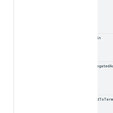
Groups Settings API
v1
使用制限
関連 API
Cloud Identity API
is
Admin
People API
is
Delegated
A
agreed
To
Term