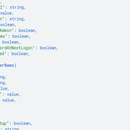
,
il"
: 
string
,
value
,
n"
: 
string
,
boolean
,
Admin"
: 
boolean
,
rms"
: 
boolean
,
 
boolean
,
ordAtNextLogin"
: 
boolean
,
ed"
: 
boolean
,
erName
)
ng
,
ng
,
alue
,
"
: 
value
,
 
value
,
tup"
: 
boolean
,
: 
string
,