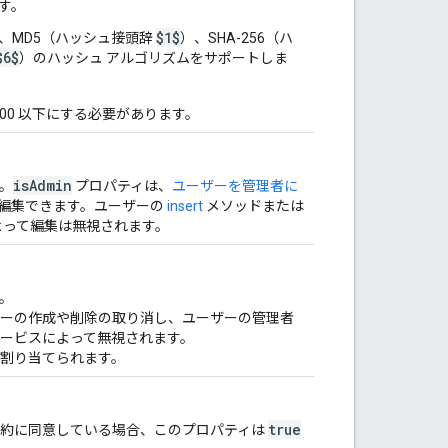
ます。
$1$
S、MD5（ハッシュ接頭辞
）、SHA-256（ハ
$6$
）のハッシュ アルゴリズムをサポートしま
00 以下にする必要があります。
isAdmin
。
プロパティは、
ユーザーを管理者に
編集できます。ユーザーの
insert
メソッドまたは
よって編集は無視されます。
。
ーザーの作成や削除の取り消し、ユーザーの管理者
 サービスによって無視されます。
割り当てられます。
true
規約に同意している場合、このプロパティは