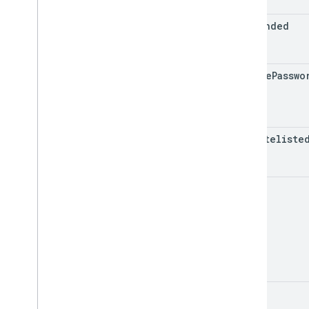
suspended
change
Passwo
Login
ip
Whiteliste
name
kind