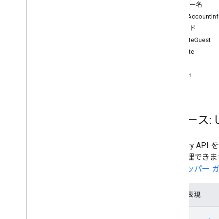
ユーザー名
REST リソース
GuestAccountIn
アスプ
メソッド
チャネル
createGuest
デバイス
delete
[顧客名]
.
devices
.
chromeos
get
[顧客名]
.
devices
.
chromeos
.
commands
insert
連携し、
domain
Aliases
domains
リソース: U
グループ
groups
.
aliases
members
Director
モバイル デバイス
して管理できま
組織部門
デベロッパー 
権限
resources
.
buildings
JSON 表現
resources
.
calendars
{
resources
.
features