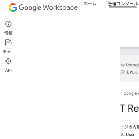
ホーム
管理コンソール
Workspace
Admin console
情報
概要
ガイド
リファレンス
サポート
チャット
API
は誤りが含まれる
Admin SDK
/
API
概要
ホーム
Google 
v1
Chrome プリンタ管理 API
REST Re
Contact Delegation API
Data Transfer API
Directory API
このページの内
リソースの概要
リソース: User