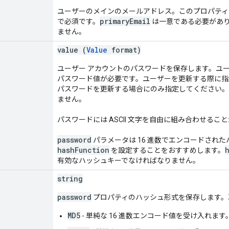
ユーザーのメインのメールアドレス。このプロパティ
primaryEmail
で必須です。
は一意である必要があ
ません。
value (
Value
format)
ユーザー アカウントのパスワードを保存します。ユ
パスワード値が必要です。ユーザーを更新する際に指
パスワードを更新する場合にのみ指定してください。パ
ません。
パスワードには ASCII 文字を自由に組み合わせること
password
パラメータは 16 進数でエンコードされ
hashFunction
を設定することをおすすめします。
有効なハッシュキーでなければなりません。
string
password
プロパティのハッシュ形式を保存します
MD5
- 単純な 16 進数エンコード値を受け入れます