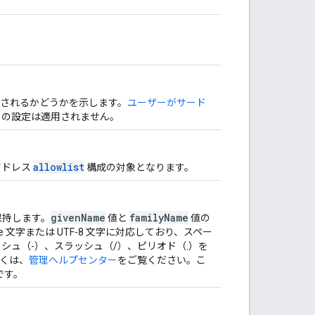
されるかどうかを示します。
ユーザーがサード
この設定は適用されません。
allowlist
 アドレス
構成の対象となります。
givenName
familyName
保持します。
値と
値の
e 文字または UTF-8 文字に対応しており、スペー
ダッシュ（-）、スラッシュ（/）、ピリオド（.）を
くは、
管理ヘルプセンター
をご覧ください。こ
です。