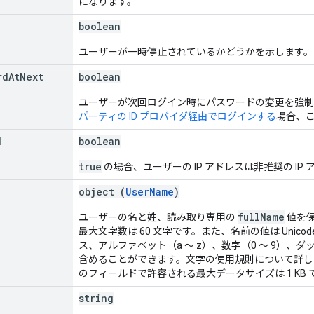
になります。
boolean
ユーザーが一時停止されているかどうかを示します。
rd
At
Next
boolean
ユーザーが次回ログイン時にパスワードの変更を強制
パーティの ID プロバイダ経由でログインする
場合、
d
boolean
true
の場合、ユーザーの IP アドレスは非推奨の IP
object (
UserName
)
fullName
ユーザーの名と姓、読み取り専用の
値を
最大文字数は 60 文字です。また、名前の値は Unicod
ス、アルファベット（a ～ z）、数字（0 ～ 9）、
含めることができます。文字の使用規則について詳し
のフィールドで許容される最大データサイズは 1 KB 
string