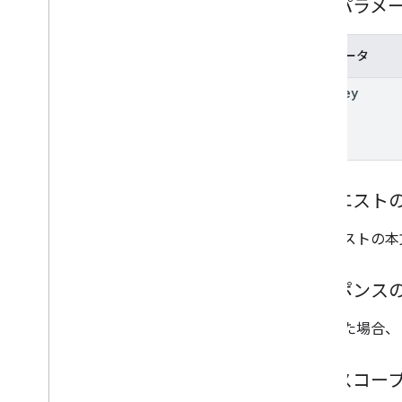
パスパラメ
座標ソース
Projection
サブスクリプション チャンネル
パラメータ
ユーザーの写真
user
Key
標準のクエリ パラメータ
クエリ演算子を一覧表示する
API の制限と割り当て
言語コード
リクエスト
モバイル デバイスの検索フィー
ルド
リクエストの本
Reports API
v1
.
1beta1
レスポンス
Admin Settings API
使用制限
成功した場合、
Alert Center API
認可スコー
v1beta1