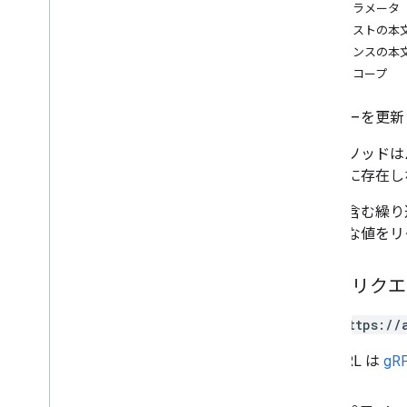
パスパラメータ
2 段階認証プロセス
リクエストの本
users
レスポンスの本
概要
認可スコープ
create
Guest
delete
ユーザーを更新
get
insert
このメソッドは
list
エストに存在し
make
Admin
patch
配列を含む繰り
sign
Out
に必要な値をリ
undelete
update
HTTP リク
watch
users
.
aliases
PUT https://
users
.
photos
この URL は
gRP
確認コード
Types