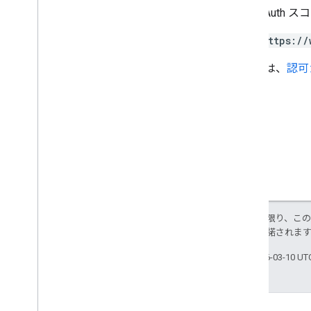
アラートの種類
次の OAuth 
サポートされているクエリフィルタ フ
ィールド
https://
標準のクエリ パラメータ
詳しくは、
認可
使用制限
Domain Shared Contacts API
連絡先フィード
拡張プロパティとプロジェクション
コンタクトのクエリ パラメータ
共有の連絡先の要素
一括操作を行う
Email Audit API
特に記載のない限り、こ
ス
により使用許諾されま
monitor
export
最終更新日 2026-03-10 U
使用制限
Enterprise License Manager API