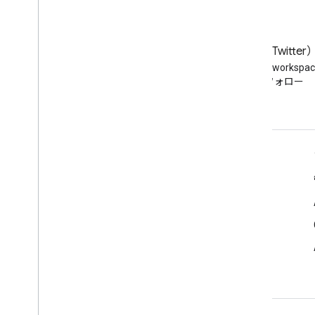
v1
プロダクトと SKU
標準のクエリ パラメータ
ブログ
X（旧 Twitter
使用制限
Google Workspace Developers
Twitter で @workspa
ブログを読む
をフォロー
Google Workspace Reseller API
v1
プロダクトと SKU
お支払いプラン
デベロッパー向け Google Workspace
使用制限
プラットフォームの概要
Groups Migration API
デベロッパー プロダクト
v1
リリースノート
使用制限
デベロッパー サポート
Groups Settings API
利用規約
v1
使用制限