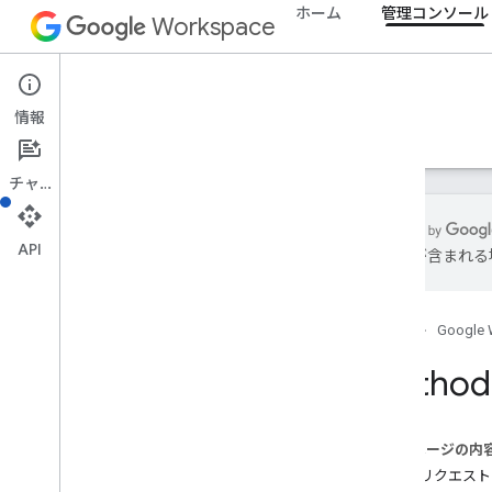
ホーム
管理コンソール
[顧客名].devices.chromeos
Workspace
[顧客
名].devices.chromeos.commands
連携し、
Admin console
domainAliases
情報
概要
ガイド
リファレンス
サポート
domains
グループ
チャット
groups
.
aliases
members
モバイル デバイス
API
は誤りが含まれる
組織部門
権限
resources
.
buildings
ホーム
Google 
resources
.
calendars
Method:
resources
.
features
role
Assignments
ロール
このページの内
スキーマ
HTTP リクエスト
tokens