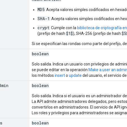
MD5
: Acepta valores simples codificados en hexad
SHA-1
: Acepta valores simples codificados en he
crypt
: Cumple con la
biblioteca de criptografía en
$1$
$5
(prefijo de hash
), SHA-256 (prefijo de hash
Si se especifican las rondas como parte del prefijo, 
boolean
Solo salida. Indica un usuario con privilegios de adm
se puede editar en la operación
Make a user an admin
los métodos
insert
o
update
del usuario, el servicio de
dmin
boolean
Solo salida. Indica si el usuario es un administrador d
La API admite administradores delegados, pero estos 
convertirlos en administradores. El servicio de API ign
Los roles y privilegios para administradores se asigna
s
boolean