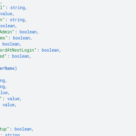
,
il"
: 
string
,
value
,
n"
: 
string
,
boolean
,
Admin"
: 
boolean
,
rms"
: 
boolean
,
 
boolean
,
ordAtNextLogin"
: 
boolean
,
ed"
: 
boolean
,
erName
)
ng
,
ng
,
alue
,
"
: 
value
,
 
value
,
tup"
: 
boolean
,
: 
string
,