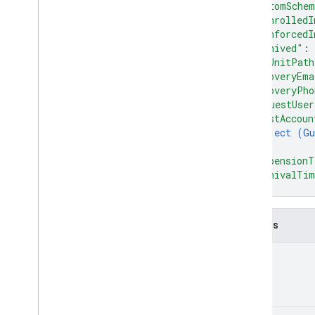
API de Admin Settings
"customSche
Límites de uso
"isEnrolledI
"isEnforcedI
"archived"
: 
API de Alert Center
"orgUnitPath
v1beta1
"recoveryEma
Tipos de alerta
"recoveryPho
Campos de filtro de consulta admitidos
"isGuestUser
"guestAccoun
Parámetros de búsqueda estándar
object (
Gu
Límites de uso
}
,
"suspensionT
API de Domain Shared Contacts
"archivalTi
Feed de contactos
}
Proyecciones y propiedades
extendidas
Campos
Parámetros de búsqueda de contactos
Elementos de contactos compartidos
id
Cómo realizar operaciones por lotes
Email Audit API