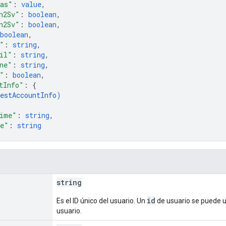
mas"
: 
value
,
n2Sv"
: 
boolean
,
n2Sv"
: 
boolean
,
boolean
,
"
: 
string
,
il"
: 
string
,
ne"
: 
string
,
"
: 
boolean
,
tInfo"
: 
{
estAccountInfo
)
ime"
: 
string
,
me"
: 
string
string
id
Es el ID único del usuario. Un
de usuario se puede 
usuario.