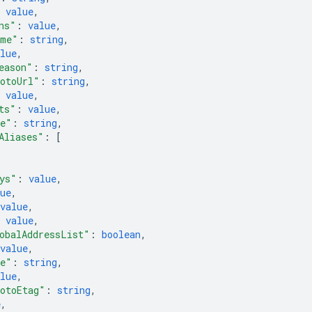
 
value
,
ns"
: 
value
,
ime"
: 
string
,
lue
,
eason"
: 
string
,
otoUrl"
: 
string
,
 
value
,
ts"
: 
value
,
me"
: 
string
,
Aliases"
: 
[
ys"
: 
value
,
ue
,
value
,
 
value
,
obalAddressList"
: 
boolean
,
value
,
me"
: 
string
,
lue
,
otoEtag"
: 
string
,
e
,