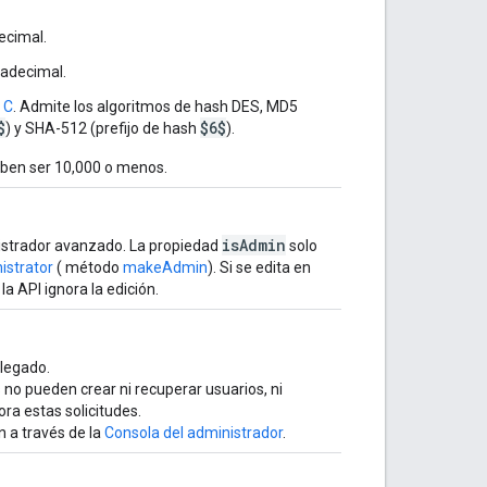
ecimal.
xadecimal.
 C
. Admite los algoritmos de hash DES, MD5
$
$6$
) y SHA-512 (prefijo de hash
).
deben ser 10,000 o menos.
isAdmin
inistrador avanzado. La propiedad
solo
istrator
( método
makeAdmin
). Si se edita en
 la API ignora la edición.
elegado.
no pueden crear ni recuperar usuarios, ni
ora estas solicitudes.
n a través de la
Consola del administrador
.