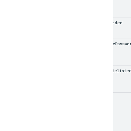
suspended
change
Passwo
Login
ip
Whiteliste
name