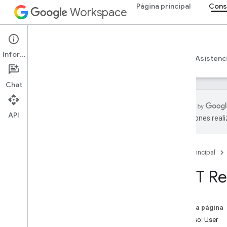
Página principal
Cons
Workspace
Admin console
Información
Descripción general
Guías
Referencia
Asistenc
Chat
API
traducciones real
API del SDK de Administrador
Descripción general
Página principal
v1
API de Chrome Printer Management
REST Re
API de delegación de contactos
API de Data Transfer
API de Directory
En esta página
Resumen de recursos
Recurso: User