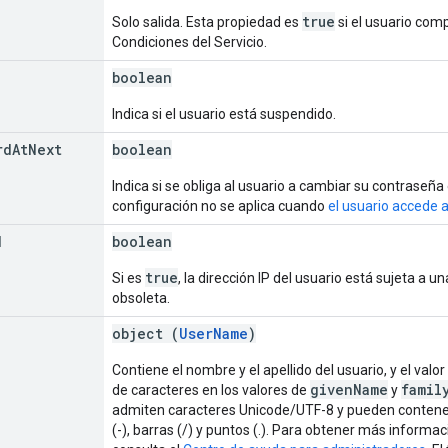
true
Solo salida. Esta propiedad es
si el usuario comp
Condiciones del Servicio.
boolean
Indica si el usuario está suspendido.
rd
At
Next
boolean
Indica si se obliga al usuario a cambiar su contraseñ
configuración no se aplica cuando
el usuario accede 
d
boolean
true
Si es
, la dirección IP del usuario está sujeta a 
obsoleta.
object (
UserName
)
Contiene el nombre y el apellido del usuario, y el valor
givenName
famil
de caracteres en los valores de
y
admiten caracteres Unicode/UTF-8 y pueden contener 
(-), barras (/) y puntos (.). Para obtener más informa