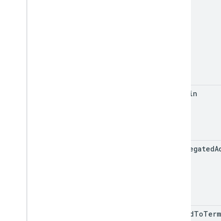
Límites de uso
API de Groups Settings
v1
Límites de uso
APIs relacionadas
API de Cloud Identity
is
Admin
API de People
is
Delegated
A
agreed
To
Term