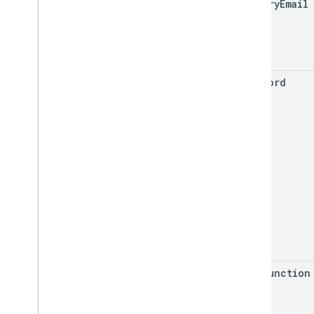
supervisar
primary
Email
export
Límites de uso
API del administrador de licencias
empresariales
password
v1
Productos y SKUs
Parámetros de búsqueda estándar
Límites de uso
API de Google Workspace Reseller
v1
Productos y SKU
Planes de pago
Límites de uso
hash
Function
API de Groups Migration
v1