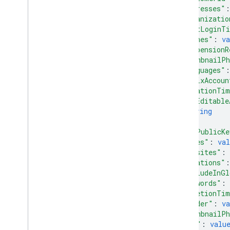
"addresses"
:
usuarios
.
fotos
"organizatio
Códigos de verificación
"lastLoginT
"phones"
: 
va
Tipos
"suspensionR
Fuente de coordenadas
"thumbnailPh
Proyección
"languages"
:
Canal de suscripción
"posixAccoun
"creationTi
Foto del usuario
"nonEditable
string
Parámetros de búsqueda
]
,
estándar
"sshPublicKe
Operadores de consulta de lista
"notes"
: 
val
Límites y cuotas de la API
"websites"
: 
Códigos de idioma
"locations"
:
"includeInGl
Campos de búsqueda de
dispositivos móviles
"keywords"
: 
"deletionTi
API de Reports
"gender"
: 
va
v1
.
1beta1
"thumbnailPh
"ims"
: 
valu