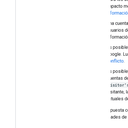
impacto mo
informació
Una cuenta
usuarios d
informació
Es posible
Google. Lu
conflicto
.
Es posible
Cuentas de
visitor'
visitante,
actuales d
Una respuesta c
propiedades de 