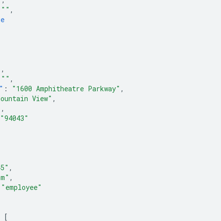
""
,
ue
"
,
""
,
"
:
"1600 Amphitheatre Parkway"
,
Mountain View"
,
"
,
"94043"
45"
,
om"
,
"employee"
[