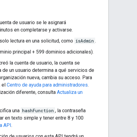
uenta de usuario se le asignará
nutos en completarse y activarse.
solo lectura en una solicitud, como
isAdmin
.
inio principal + 599 dominios adicionales).
reó la cuenta de usuario, la cuenta se
va de un usuario determina a qué servicios de
 organización nueva, cambia su acceso. Para
a el
Centro de ayuda para administradores
.
zación diferente, consulta
Actualiza un
cifica una
hashFunction
, la contraseña
ar en texto simple y tener entre 8 y 100
la API
.
ción de usuarios con esta API tendrá un