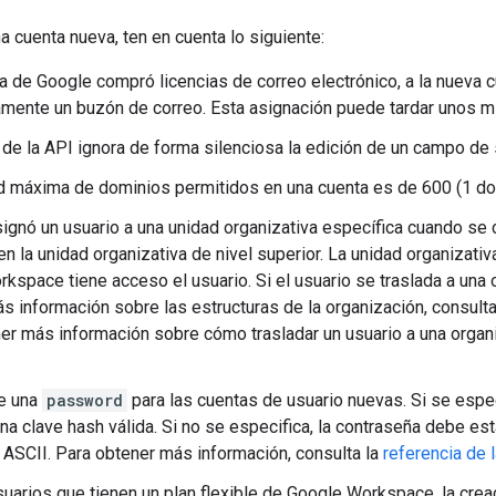
 cuenta nueva, ten en cuenta lo siguiente:
ta de Google compró licencias de correo electrónico, a la nueva c
mente un buzón de correo. Esta asignación puede tardar unos mi
o de la API ignora de forma silenciosa la edición de un campo de 
d máxima de dominios permitidos en una cuenta es de 600 (1 dom
signó un usuario a una unidad organizativa específica cuando se c
en la unidad organizativa de nivel superior. La unidad organizati
kspace tiene acceso el usuario. Si el usuario se traslada a una
s información sobre las estructuras de la organización, consult
er más información sobre cómo trasladar un usuario a una organi
re una
password
para las cuentas de usuario nuevas. Si se espe
na clave hash válida. Si no se especifica, la contraseña debe est
 ASCII. Para obtener más información, consulta la
referencia de 
suarios que tienen un plan flexible de Google Workspace, la crea