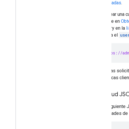
API de Groups Migration
actualizadas
.
API de People
Para crear una c
describe en
Obté
Auditorías
,
uso y seguridad
Directory en la
l
API de Reports
consulta el
use
API de Alert Center
Email Audit API
POST https://adm
Dominios y licencias
API de distribuidor
API del administrador de licencias
Todas las solici
empresariales
bibliotecas clie
API de Admin Settings
API de Domain Shared Contacts
Solicitud J
Navegadores e impresoras Chrome
En el siguiente 
API de Chrome Printer Management
propiedades de s
API de Chrome Enterprise Core
API del token de inscripción del
navegador Chrome