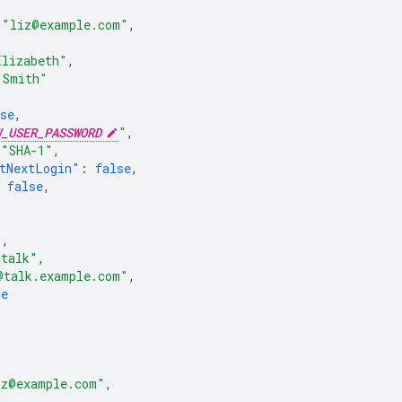
"liz@example.com"
,
Elizabeth"
,
"Smith"
se
,
W_USER_PASSWORD
"
,
"SHA-1"
,
tNextLogin"
:
false
,
false
,
"
,
gtalk"
,
@talk.example.com"
,
ue
iz@example.com"
,
"
,