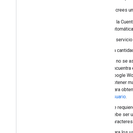
Cuando crees una
Si la Cuen
automática
El servici
La cantida
Si no se a
encuentra 
Google Wor
obtener má
Para obten
usuario
.
Se requie
debe ser u
caracteres
Para los u