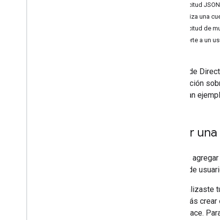
Solicitud JSON
Requisitos previos
Actualiza una cu
Elige permisos
Solicitud de m
Guías de inicio rápido
Convierte a un u
Instalación de bibliotecas cliente
Administrar dispositivos y
navegadores
La API de Direct
Administrar grupos &miembros
información sobr
Administrar estructura
muestran ejempl
Administrar usuarios &alias
Cuentas de usuario
Alias de usuario
Crear una
Campos de usuario
personalizados
Buscar usuarios
Puedes agregar 
Solución de problemas
cuenta de usuari
API de Cloud Identity
API de Data Transfer
Si actualizaste 
API de delegación de contactos
no podrás crear
API de Groups Settings
Workspace. Para