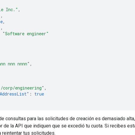
le Inc."
,
"
,
ue
,
"
,
"Software engineer"
nnn nnn nnnn"
,
"
"/corp/engineering"
,
AddressList"
:
true
 de consultas para las solicitudes de creación es demasiado al
r de la API que indiquen que se excedió tu cuota. Si recibes es
 reintentar tus solicitudes.