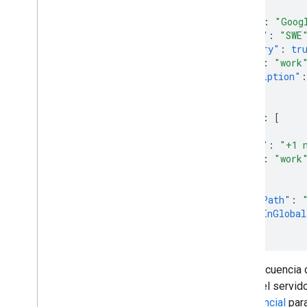
{
"name"
:
"Goog
"title"
:
"SWE
"primary"
:
tr
"type"
:
"work
"description"
:
}
],
"phones"
:
[
{
"value"
:
"+1 
"type"
:
"work
}
],
"orgUnitPath"
:
"includeInGlobal
}
Si la frecuencia
503
del servido
exponencial
para