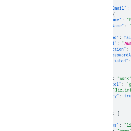
{
"primaryEmail"
:
Prácticas recomendadas
"name"
:
{
"givenName"
:
"
Notificaciones push
"familyName"
:
Enviar solicitudes por lotes
},
Sugerencias para un mejor rendimiento
"suspended"
:
fal
"password"
:
"
NE
"hashFunction"
:
"changePasswordA
"ipWhitelisted"
:
"ims"
:
[
{
"type"
:
"work
"protocol"
:
"
"im"
:
"liz_im
"primary"
:
tr
}
],
"emails"
:
[
{
"address"
:
"l
"type"
:
"home