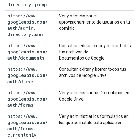
directory
.
group
https:
/
/
www
.
Ver y administrar el
googleapis
.
com
/
aprovisionamiento de usuarios en tu
auth
/
admin
.
dominio
directory
.
user
https:
/
/
www
.
Consultar, editar, crear y borrar todos
googleapis
.
com
/
tus archivos de
auth
/
documents
Documentos de Google
https:
/
/
www
.
Consultar, editar y borrar todos tus
googleapis
.
com
/
archivos de Google Drive
auth
/
drive
https:
/
/
www
.
Ver y administrar tus formularios en
googleapis
.
com
/
Google Drive.
auth
/
forms
https:
/
/
www
.
Ver y administrar los formularios en
googleapis
.
com
/
los que se instaló esta aplicación.
auth
/
forms
.
currentonly