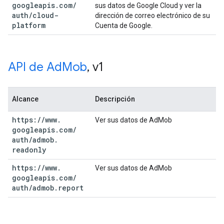
googleapis
.
com
/
sus datos de Google Cloud y ver la
auth
/
cloud-
dirección de correo electrónico de su
platform
Cuenta de Google.
API de Ad
Mob
,
v1
Alcance
Descripción
https:
/
/
www
.
Ver sus datos de AdMob
googleapis
.
com
/
auth
/
admob
.
readonly
https:
/
/
www
.
Ver sus datos de AdMob
googleapis
.
com
/
auth
/
admob
.
report