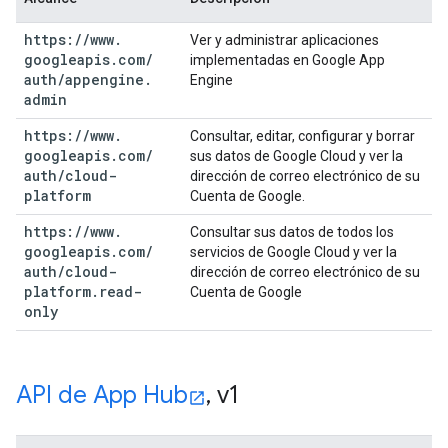
https:
/
/
www
.
Ver y administrar aplicaciones
googleapis
.
com
/
implementadas en Google App
auth
/
appengine
.
Engine
admin
https:
/
/
www
.
Consultar, editar, configurar y borrar
googleapis
.
com
/
sus datos de Google Cloud y ver la
auth
/
cloud-
dirección de correo electrónico de su
platform
Cuenta de Google.
https:
/
/
www
.
Consultar sus datos de todos los
googleapis
.
com
/
servicios de Google Cloud y ver la
auth
/
cloud-
dirección de correo electrónico de su
platform
.
read-
Cuenta de Google
only
API de App Hub
,
v1