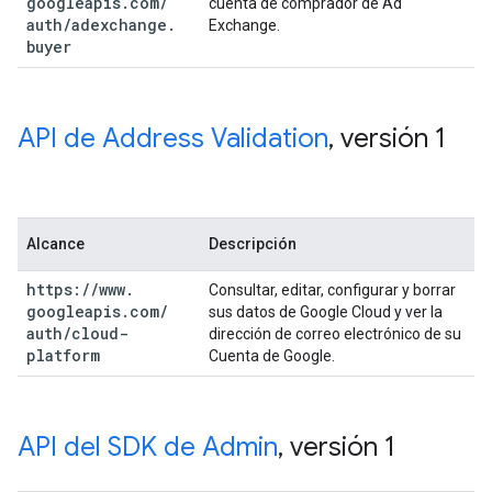
googleapis
.
com
/
cuenta de comprador de Ad
auth
/
adexchange
.
Exchange.
buyer
API de Address Validation
,
versión 1
Alcance
Descripción
https:
/
/
www
.
Consultar, editar, configurar y borrar
googleapis
.
com
/
sus datos de Google Cloud y ver la
auth
/
cloud-
dirección de correo electrónico de su
platform
Cuenta de Google.
API del SDK de Admin
,
versión 1