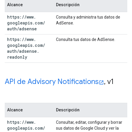
Alcance
Descripción
https:
/
/
www
.
Consulta y administra tus datos de
googleapis
.
com
/
AdSense.
auth
/
adsense
https:
/
/
www
.
Consulta tus datos de AdSense.
googleapis
.
com
/
auth
/
adsense
.
readonly
API de Advisory Notifications
,
v1
Alcance
Descripción
https:
/
/
www
.
Consultar, editar, configurar y borrar
googleapis
.
com
/
sus datos de Google Cloud y ver la