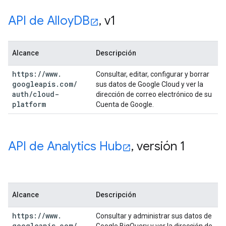
API de Alloy
DB
,
v1
Alcance
Descripción
https:
/
/
www
.
Consultar, editar, configurar y borrar
googleapis
.
com
/
sus datos de Google Cloud y ver la
auth
/
cloud-
dirección de correo electrónico de su
platform
Cuenta de Google.
API de Analytics Hub
,
versión 1
Alcance
Descripción
https:
/
/
www
.
Consultar y administrar sus datos de
googleapis
.
com
/