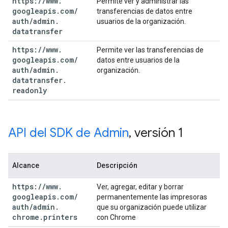
https:
/
/
www
.
Permite ver y administrar las
googleapis
.
com
/
transferencias de datos entre
auth
/
admin
.
usuarios de la organización.
datatransfer
https:
/
/
www
.
Permite ver las transferencias de
googleapis
.
com
/
datos entre usuarios de la
auth
/
admin
.
organización.
datatransfer
.
readonly
API del SDK de Admin
,
versión 1
Alcance
Descripción
https:
/
/
www
.
Ver, agregar, editar y borrar
googleapis
.
com
/
permanentemente las impresoras
auth
/
admin
.
que su organización puede utilizar
chrome
.
printers
con Chrome