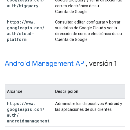
Google BigQuery y ver la dirección de
auth
/
bigquery
correo electrónico de su
Cuenta de Google
https:
/
/
www
.
Consultar, editar, configurar y borrar
googleapis
.
com
/
sus datos de Google Cloud y ver la
auth
/
cloud-
dirección de correo electrónico de su
platform
Cuenta de Google.
Android Management API
,
versión 1
Alcance
Descripción
https:
/
/
www
.
Administre los dispositivos Android y
googleapis
.
com
/
las aplicaciones de sus clientes
auth
/
androidmanagement