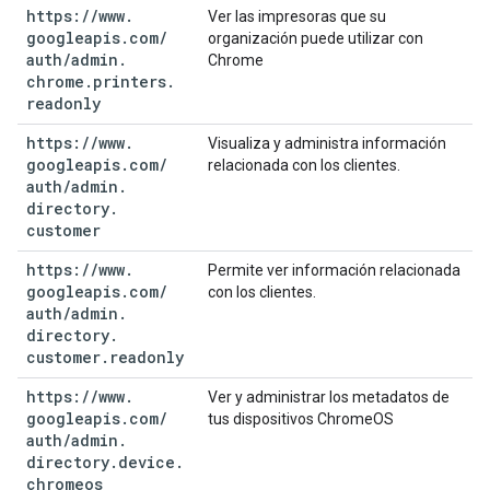
https:
/
/
www
.
Ver las impresoras que su
googleapis
.
com
/
organización puede utilizar con
auth
/
admin
.
Chrome
chrome
.
printers
.
readonly
https:
/
/
www
.
Visualiza y administra información
googleapis
.
com
/
relacionada con los clientes.
auth
/
admin
.
directory
.
customer
https:
/
/
www
.
Permite ver información relacionada
googleapis
.
com
/
con los clientes.
auth
/
admin
.
directory
.
customer
.
readonly
https:
/
/
www
.
Ver y administrar los metadatos de
googleapis
.
com
/
tus dispositivos ChromeOS
auth
/
admin
.
directory
.
device
.
chromeos