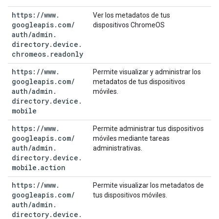
https:
/
/
www
.
Ver los metadatos de tus
googleapis
.
com
/
dispositivos ChromeOS
auth
/
admin
.
directory
.
device
.
chromeos
.
readonly
https:
/
/
www
.
Permite visualizar y administrar los
googleapis
.
com
/
metadatos de tus dispositivos
auth
/
admin
.
móviles.
directory
.
device
.
mobile
https:
/
/
www
.
Permite administrar tus dispositivos
googleapis
.
com
/
móviles mediante tareas
auth
/
admin
.
administrativas.
directory
.
device
.
mobile
.
action
https:
/
/
www
.
Permite visualizar los metadatos de
googleapis
.
com
/
tus dispositivos móviles.
auth
/
admin
.
directory
.
device
.