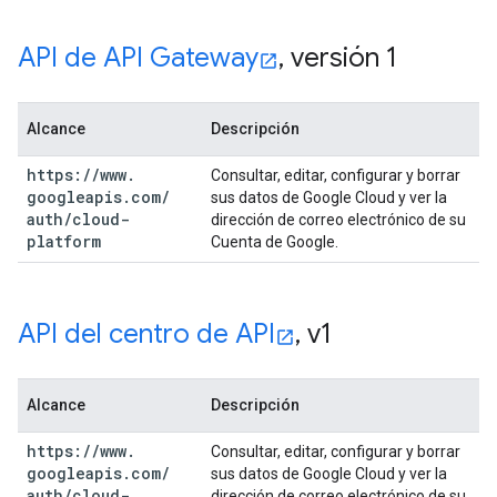
API de API Gateway
,
versión 1
Alcance
Descripción
https:
/
/
www
.
Consultar, editar, configurar y borrar
googleapis
.
com
/
sus datos de Google Cloud y ver la
auth
/
cloud-
dirección de correo electrónico de su
platform
Cuenta de Google.
API del centro de API
,
v1
Alcance
Descripción
https:
/
/
www
.
Consultar, editar, configurar y borrar
googleapis
.
com
/
sus datos de Google Cloud y ver la
auth
/
cloud-
dirección de correo electrónico de su