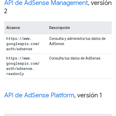
API de Ad
Sense Management
,
versión
2
Alcance
Descripción
https:
/
/
www
.
Consulta y administra tus datos de
googleapis
.
com
/
AdSense.
auth
/
adsense
https:
/
/
www
.
Consulta tus datos de AdSense.
googleapis
.
com
/
auth
/
adsense
.
readonly
API de Ad
Sense Platform
,
versión 1