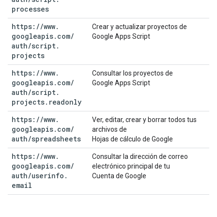
processes
https:
/
/
www
.
Crear y actualizar proyectos de
googleapis
.
com
/
Google Apps Script
auth
/
script
.
projects
https:
/
/
www
.
Consultar los proyectos de
googleapis
.
com
/
Google Apps Script
auth
/
script
.
projects
.
readonly
https:
/
/
www
.
Ver, editar, crear y borrar todos tus
googleapis
.
com
/
archivos de
auth
/
spreadsheets
Hojas de cálculo de Google
https:
/
/
www
.
Consultar la dirección de correo
googleapis
.
com
/
electrónico principal de tu
auth
/
userinfo
.
Cuenta de Google
email