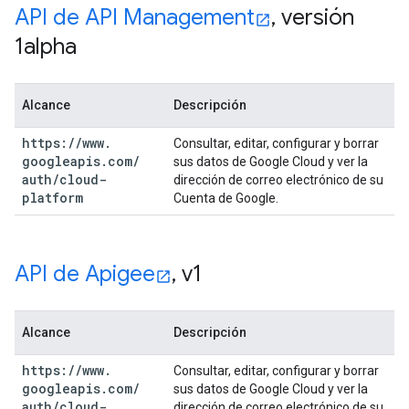
API de API Management
,
versión
1alpha
Alcance
Descripción
https:
/
/
www
.
Consultar, editar, configurar y borrar
googleapis
.
com
/
sus datos de Google Cloud y ver la
auth
/
cloud-
dirección de correo electrónico de su
platform
Cuenta de Google.
API de Apigee
,
v1
Alcance
Descripción
https:
/
/
www
.
Consultar, editar, configurar y borrar
googleapis
.
com
/
sus datos de Google Cloud y ver la
auth
/
cloud-
dirección de correo electrónico de su