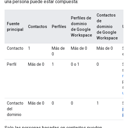
una persona puede estar compuesta:
Contactos
Perfiles de
de
Fuente
dominio
Contactos
Perfiles
dominio
Us
principal
de Google
de Google
Workspace
Workspace
Contacto
1
Más de
Más de 0
Más de 0
Se 
0
ex
Perfil
Más de 0
1
0 o 1
0
Se
se 
no
pa
ac
us
Contacto
Más de 0
0
0
1
Se
pe
del
pe
dominio
Solo las personas basadas en contactos pueden