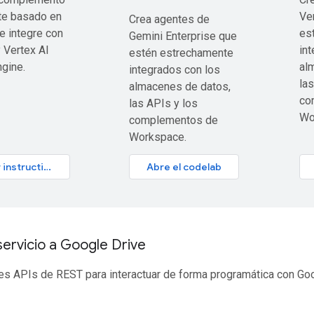
te basado en
Ve
Crea agentes de
e integre con
es
Gemini Enterprise que
 Vertex AI
in
estén estrechamente
gine.
al
integrados con los
las
almacenes de datos,
co
las APIs y los
Wo
complementos de
Workspace.
Abrir instructivo
Abre el codelab
ervicio a Google Drive
tes APIs de REST para interactuar de forma programática con Goo