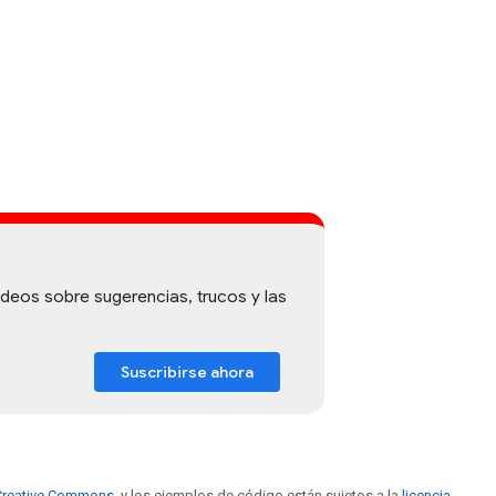
deos sobre sugerencias, trucos y las
Suscribirse ahora
e Creative Commons
, y los ejemplos de código están sujetos a la
licencia