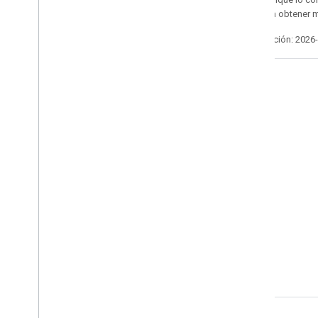
Apache 2.0
. Para obtener 
Última actualización: 2026
Interactúa
Google Developer Program
Google Developer Groups
Google Developer Experts
Accelerators
Google Cloud & NVIDIA