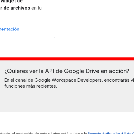
 widget de
r de archivos
en tu
mentación
¿Quieres ver la API de Google Drive en acción?
En el canal de Google Workspace Developers, encontrarás vi
funciones más recientes.
trario, el contenido de esta página está sujeto a la
licencia Atribución 4.0 d