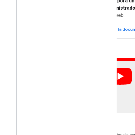
Incorpora un
administrado
app web.
Ver la docu
Salvo que se indique lo con