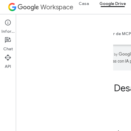
Casa
Google Drive
Workspace
Google Drive
Información
Introducción
Guías
Referencia
Servidor de MCP
Chat
realizadas con IA
API
Casa
Productos para desarrolladores
Des
Empezar
Desarrolla con IA
Probar ahora
Modelo estandarizado de Google
Workspace para APIs y herramientas
de agente