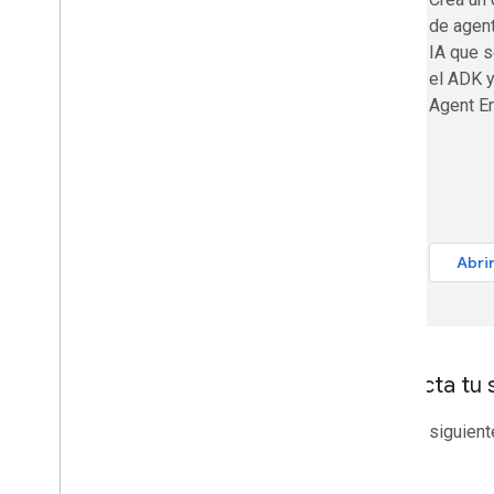
Colaborar con Google Workspace
de agen
Asistir a eventos de Google Developers
IA que s
el ADK y
Agent En
Conecta tu s
Usa las siguien