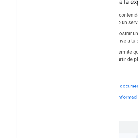
Mejora la ex
Aplicaciones de Google Workspace
Consola de administración
Inserta contenid
Cloud Search
cuenta o un serv
Gmail
Google Calendar
Mostrar un
Google Chat
Drive a tu 
Google Classroom
Permite qu
Google Docs
partir de p
Google Drive
Google Forms
Google Keep
Google Meet
Ver la docume
Google Sheets
Más informaci
Google Sites
Google Slides
Google Tasks
Google Vault
Suscribirse a eventos de Google