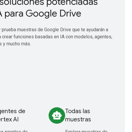
soluciones potenciadas
A para Google Drive
 prueba muestras de Google Drive que te ayudarán a
 crear funciones basadas en IA con modelos, agentes,
s y mucho más.
entes de
Todas las
smart_toy
rtex AI
muestras
ea agentes de
Explora muestras de