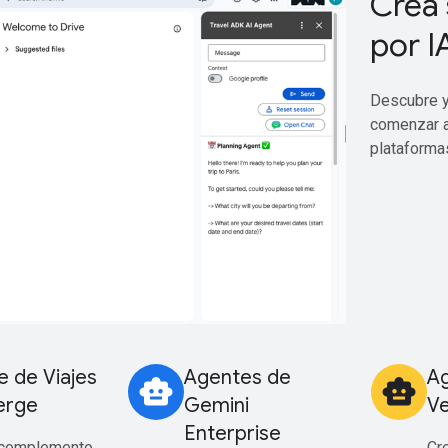
Crea 
por I
Descubre y
comenzar a
plataforma
 de Viajes
Agentes de
Ag
smart_toy
smart_toy
erge
Gemini
Ve
Enterprise
 complemento
Cr