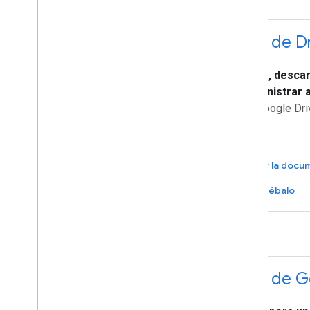
API de D
Subir, desca
administrar 
en Google Dri
Ver la docu
Pruébalo
API de G