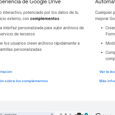
periencia de Google Drive
Automati
o interactivo, potenciado por los datos de tu
Cualquier 
icio externo, con
complementos
.
mejorar Go
a interfaz personalizada para subir archivos de
Crear
servicio de terceros
Form
e los usuarios creen archivos rápidamente a
Modif
lantillas personalizadas.
Compl
compa
ntación
Ver la d
ón sobre los complementos
Más info