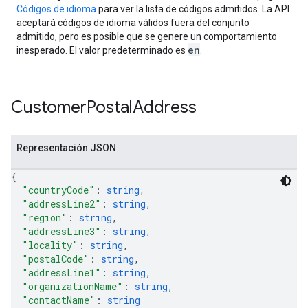
Códigos de idioma
para ver la lista de códigos admitidos. La API
aceptará códigos de idioma válidos fuera del conjunto
admitido, pero es posible que se genere un comportamiento
en
inesperado. El valor predeterminado es
.
Customer
Postal
Address
Representación JSON
{
"countryCode"
: 
string
,
"addressLine2"
: 
string
,
"region"
: 
string
,
"addressLine3"
: 
string
,
"locality"
: 
string
,
"postalCode"
: 
string
,
"addressLine1"
: 
string
,
"organizationName"
: 
string
,
"contactName"
: 
string