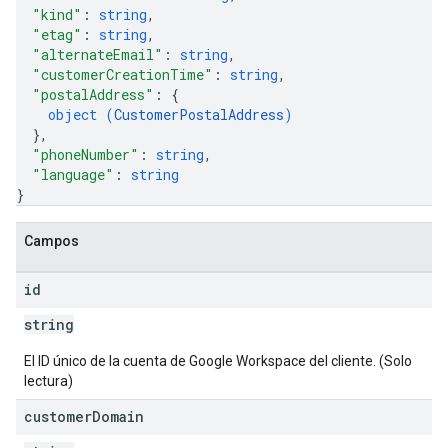
"kind"
: 
string
,
"etag"
: 
string
,
"alternateEmail"
: 
string
,
"customerCreationTime"
: 
string
,
"postalAddress"
: 
{
object (
CustomerPostalAddress
)
}
,
"phoneNumber"
: 
string
,
"language"
: 
string
}
Campos
id
string
El ID único de la cuenta de Google Workspace del cliente. (Solo
lectura)
customer
Domain