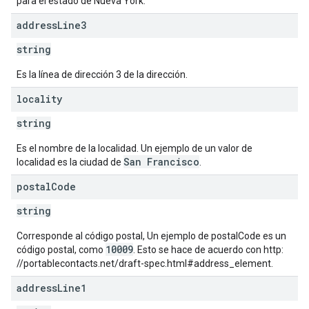
para el estado de Nueva York.
address
Line3
string
Es la línea de dirección 3 de la dirección.
locality
string
Es el nombre de la localidad. Un ejemplo de un valor de
San Francisco
localidad es la ciudad de
.
postal
Code
string
Corresponde al código postal, Un ejemplo de postalCode es un
10009
código postal, como
. Esto se hace de acuerdo con http:
//portablecontacts.net/draft-spec.html#address_element.
address
Line1