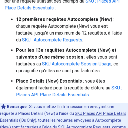
par une requête utilisant des champs du
SKU : Places API
Place Details Essentials
:
12 premières requêtes Autocomplete (New)
:
chaque requête Autocomplete (New) vous est
facturée, jusqu'à un maximum de 12 requêtes, à l'aide
du
SKU : Autocomplete Requests
.
Pour les 13e requêtes Autocomplete (New) et
suivantes d'une même session
: elles vous sont
facturées au
SKU Autocomplete Session Usage
, ce
qui signifie qu'elles ne sont pas facturées.
Place Details (New) Essentials
: vous êtes
également facturé pour la requête de clôture au
SKU :
Places API Place Details Essentials
.
Remarque
: Si vous mettez fin à la session en envoyant une
requête à Places Details (New) à l'aide du
SKU Places API Place Details
Essentials (IDs Only)
, toutes les requêtes envoyées à Autocomplete
(New) sont facturées à l'aide du
SKU Autocomplete Requests
, comme