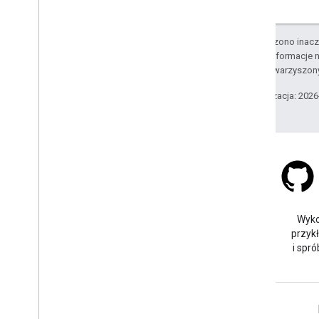
Stylizacja zbiorów danych na
podstawie danych
Stylizacja granic na podstawie danych
O ile nie stwierdzono inacze
KML
Szczegółowe informacje n
podmiotów stowarzyszon
Geo
JSON
Warstwa danych
Ostatnia aktualizacja: 202
Mapa termiczna (wycofana)
Warstwy Natężenie ruchu
,
Transport
publiczny i Rower
Usługi
Wysokość względna
Stack Overflow
Geokodowanie
Zadaj pytanie pod tagiem
Wyko
Obraz w maksymalnym powiększeniu
google-maps.
przyk
Street View
i spró
Dodatkowe biblioteki
Przegląd
Widżet miernika jakości powietrza
Więcej informacji
(funkcja eksperymentalna)