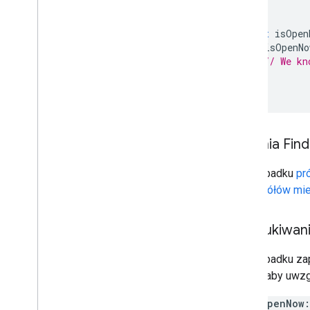
Przegląd
}
Miejsca (nowość)
const
isOpen
Pakiet UI do Miejsc
if
(
isOpenNo
Przewodniki po miejscach
// We kn
}
Praca z trasami
});
Przegląd
Rozpocznij
Wypróbuj wersję demonstracyjną
Żądania Find
Klasa trasy
Klasa Route
Matrix
W przypadku
pr
Przewodniki po migracji
szczegółów mie
Zasoby
Wyszukiwani
Weryfikacja adresu
Przegląd
W przypadku zap
Wypróbuj wersję demonstracyjną
wyniki, aby uwzg
Rozpocznij
Weryfikowanie adresu
openNow: