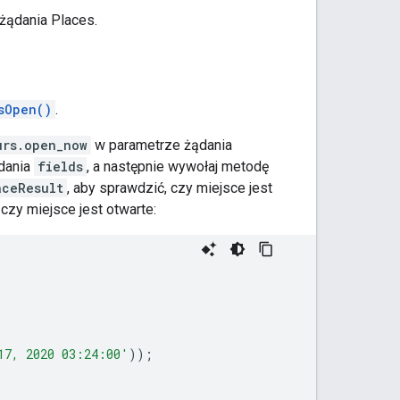
 żądania Places.
sOpen()
.
urs.open_now
w parametrze żądania
dania
fields
, a następnie wywołaj metodę
aceResult
, aby sprawdzić, czy miejsce jest
 czy miejsce jest otwarte:
17, 2020 03:24:00'
));