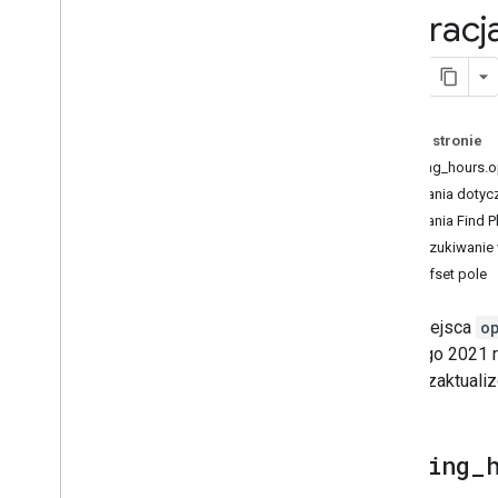
Migracj
Mapowanie zdarzeń
Elementy sterujące mapą
Sterowanie powiększeniem i
przesunięciem
Typ renderowania (rastrowy
i wektorowy)
Na tej stronie
Typy map
opening_hours.
Schemat kolorów mapy
Żądania dotycz
Współrzędne mapy i kafelków
Żądania Find P
Dostosowywanie map
Wyszukiwanie 
utc_offset pole
Korzystanie z Map 3D
Przegląd
Pola Miejsca
o
Rozpocznij
20 lutego 2021 
Pojęcia
się, jak zaktual
Podstawowa mapa 3D
Znaczniki
opening
_
Rysuj na mapie
Zasoby