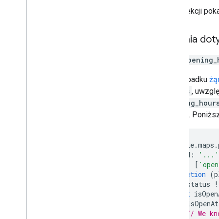
W tej sekcji pok
Znaczniki
Przegląd
Żądania doty
Rozpocznij
Dodawanie znacznika do mapy
Pole
opening_
Podstawowe dostosowywanie
znaczników
W przypadku
żą
Tworzenie znaczników z grafiką
fields
, uwzgl
Tworzenie znaczników za pomocą
opening_hour
kodu HTML i CSS
otwarte. Poniższ
kontrolować zachowanie podczas
kolizji
,
wysokość i widoczność;
Ułatwianie klikania i dostępu do
znaczników
new
google
.
maps
.
placeId
:
'...'
Umożliwienie przeciągania znaczników
fields
:
[
'open
Migracja do zaawansowanych
},
function
(
p
znaczników
if
(
status
!
Markery (starsza wersja)
const
isOpen
if
(
isOpenAt
Praca z miejscami
// We kn