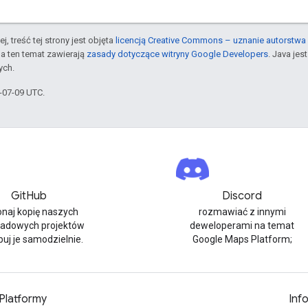
j, treść tej strony jest objęta
licencją Creative Commons – uznanie autorstwa 
a ten temat zawierają
zasady dotyczące witryny Google Developers
. Java je
ych.
6-07-09 UTC.
GitHub
Discord
naj kopię naszych
rozmawiać z innymi
ładowych projektów
deweloperami na temat
buj je samodzielnie.
Google Maps Platform;
Platformy
Inf