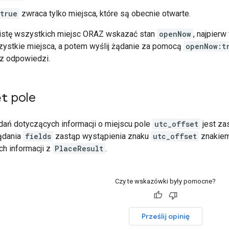
true
zwraca tylko miejsca, które są obecnie otwarte.
listę wszystkich miejsc ORAZ wskazać stan
openNow
, najpier
ystkie miejsca, a potem wyślij żądanie za pomocą
openNow:t
z odpowiedzi.
et
pole
ań dotyczących informacji o miejscu pole
utc_offset
jest z
ądania
fields
zastąp wystąpienia znaku
utc_offset
znakie
ch informacji z
PlaceResult
.
Czy te wskazówki były pomocne?
Prześlij opinię