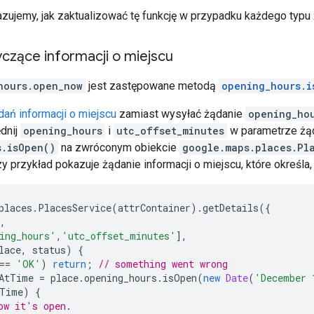
azujemy, jak zaktualizować tę funkcję w przypadku każdego typu
czące informacji o miejscu
hours.open_now
jest zastępowane metodą
opening_hours.i
dań informacji o miejscu
zamiast wysyłać żądanie
opening_ho
ędnij
opening_hours
i
utc_offset_minutes
w parametrze żą
s.isOpen()
na zwróconym obiekcie
google.maps.places.Pl
y przykład pokazuje żądanie informacji o miejscu, które określa,
places
.
PlacesService
(
attrContainer
).
getDetails
({
,
ing_hours'
,
'utc_offset_minutes'
],
lace
,
status
)
{
==
'OK'
)
return
;
// something went wrong
AtTime
=
place
.
opening_hours
.
isOpen
(
new
Date
(
'December 
Time
)
{
ow it's open.