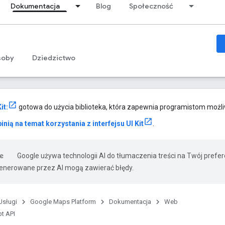
Dokumentacja
Blog
Społeczność
soby
Dziedzictwo
it:
gotowa do użycia biblioteka, która zapewnia programistom możl
inią na temat korzystania z interfejsu UI Kit
.
Google używa technologii AI do tłumaczenia treści na Twój prefe
nerowane przez AI mogą zawierać błędy.
Usługi
Google Maps Platform
Dokumentacja
Web
t API