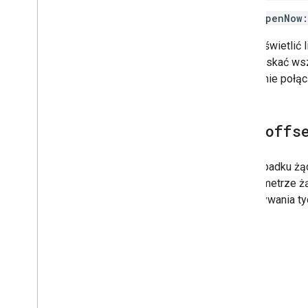
Podstawowe odpowiedzi
openNow:
Obsługa odpowiedzi weryfikacyjnej
Obsługa adresów w Stanach
Aby wyświetlić 
Zjednoczonych
aby uzyskać wsz
Zasięg w krajach i regionach
Następnie połąc
Rysuj na mapie
Przegląd
utc
_
offs
Okna informacyjne
Kształty i linie
W przypadku żąd
Symbole
W parametrze ż
Funkcje Web
GL
odczytywania ty
Wizualizacje danych w Deck
.
gl
Nakładki na teren
Nakładki niestandardowe
Dodawanie niestandardowej legendy
Wyświetl dane
Przegląd