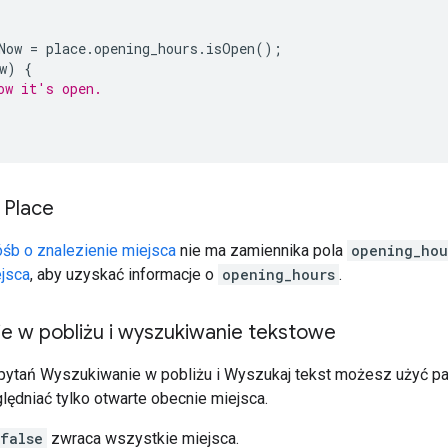
Now
=
place
.
opening_hours
.
isOpen
();
w
)
{
ow it's open.
 Place
óśb o znalezienie miejsca
nie ma zamiennika pola
opening_hou
jsca
, aby uzyskać informacje o
opening_hours
.
e w pobliżu i wyszukiwanie tekstowe
ytań Wyszukiwanie w pobliżu i Wyszukaj tekst możesz użyć p
lędniać tylko otwarte obecnie miejsca.
false
zwraca wszystkie miejsca.