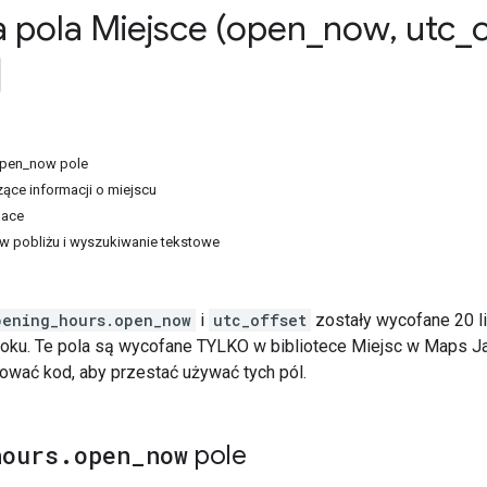
a pola Miejsce (open
_
now
,
utc
_
o
open_now pole
ące informacji o miejscu
lace
w pobliżu i wyszukiwanie tekstowe
pening_hours.open_now
i
utc_offset
zostały wycofane 20 l
roku. Te pola są wycofane TYLKO w bibliotece Miejsc w Maps J
izować kod, aby przestać używać tych pól.
hours
.
open
_
now
pole