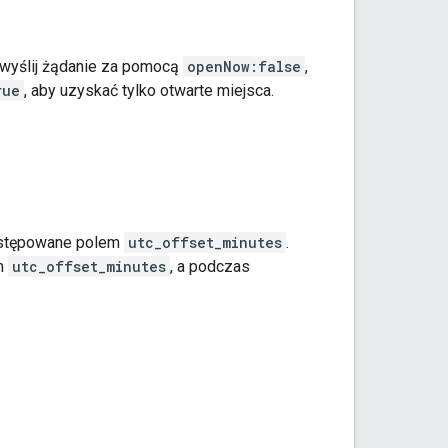
w wyślij żądanie za pomocą
openNow:false
,
rue
, aby uzyskać tylko otwarte miejsca.
astępowane polem
utc_offset_minutes
.
m
utc_offset_minutes
, a podczas