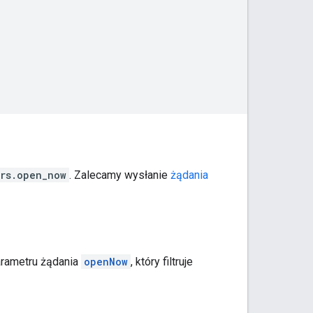
rs.open_now
. Zalecamy wysłanie
żądania
arametru żądania
openNow
, który filtruje