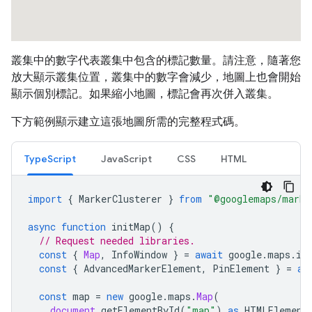
叢集中的數字代表叢集中包含的標記數量。請注意，隨著您
放大顯示叢集位置，叢集中的數字會減少，地圖上也會開始
顯示個別標記。如果縮小地圖，標記會再次併入叢集。
下方範例顯示建立這張地圖所需的完整程式碼。
TypeScript
JavaScript
CSS
HTML
import
{
MarkerClusterer
}
from
"@googlemaps/marke
async
function
initMap
()
{
// Request needed libraries.
const
{
Map
,
InfoWindow
}
=
await
google
.
maps
.
im
const
{
AdvancedMarkerElement
,
PinElement
}
=
aw
const
map
=
new
google
.
maps
.
Map
(
document
.
getElementById
(
"map"
)
as
HTMLElement