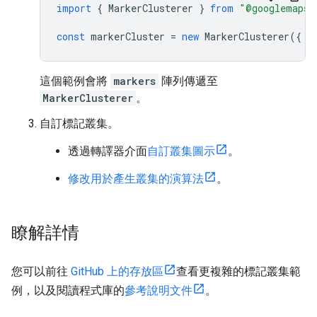
import
{
MarkerClusterer
}
from
"@googlemaps/
const
markerCluster
=
new
MarkerClusterer
({
m
這個範例會將
markers
陣列傳遞至
MarkerClusterer
。
自訂標記叢集。
透過轉譯器介面
自訂叢集圖示
。
修改用於產生叢集的演算法
。
瞭解詳情
您可以前往
GitHub 上的存放區
查看更複雜的標記叢集範
例，以及閱讀程式庫的
參考說明文件
。