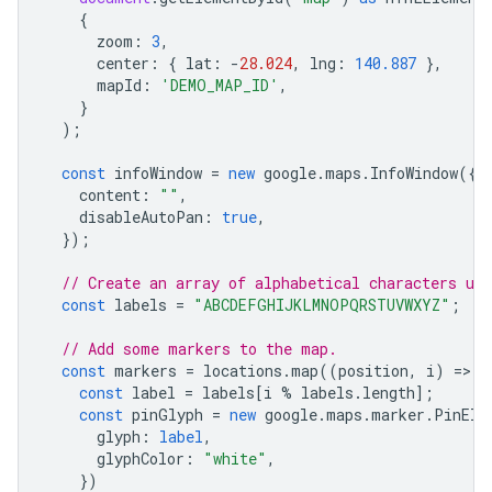
{
zoom
:
3
,
center
:
{
lat
:
-
28.024
,
lng
:
140.887
},
mapId
:
'DEMO_MAP_ID'
,
}
);
const
infoWindow
=
new
google
.
maps
.
InfoWindow
({
content
:
""
,
disableAutoPan
:
true
,
});
// Create an array of alphabetical characters us
const
labels
=
"ABCDEFGHIJKLMNOPQRSTUVWXYZ"
;
// Add some markers to the map.
const
markers
=
locations
.
map
((
position
,
i
)
=
>
{
const
label
=
labels
[
i
%
labels
.
length
];
const
pinGlyph
=
new
google
.
maps
.
marker
.
PinEle
glyph
:
label
,
glyphColor
:
"white"
,
})