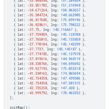
{
lat
:
-
33.848588
,
lng
:
151.209834
},
{
lat
:
-
33.851702
,
lng
:
151.216968
},
{
lat
:
-
34.671264
,
lng
:
150.863657
},
{
lat
:
-
35.304724
,
lng
:
148.662905
},
{
lat
:
-
36.817685
,
lng
:
175.699196
},
{
lat
:
-
36.828611
,
lng
:
175.790222
},
{
lat
:
-
37.75
,
lng
:
145.116667
},
{
lat
:
-
37.759859
,
lng
:
145.128708
},
{
lat
:
-
37.765015
,
lng
:
145.133858
},
{
lat
:
-
37.770104
,
lng
:
145.143299
},
{
lat
:
-
37.7737
,
lng
:
145.145187
},
{
lat
:
-
37.774785
,
lng
:
145.137978
},
{
lat
:
-
37.819616
,
lng
:
144.968119
},
{
lat
:
-
38.330766
,
lng
:
144.695692
},
{
lat
:
-
39.927193
,
lng
:
175.053218
},
{
lat
:
-
41.330162
,
lng
:
174.865694
},
{
lat
:
-
42.734358
,
lng
:
147.439506
},
{
lat
:
-
42.734358
,
lng
:
147.501315
},
{
lat
:
-
42.735258
,
lng
:
147.438
},
{
lat
:
-
43.999792
,
lng
:
170.463352
},
];
initMap
();