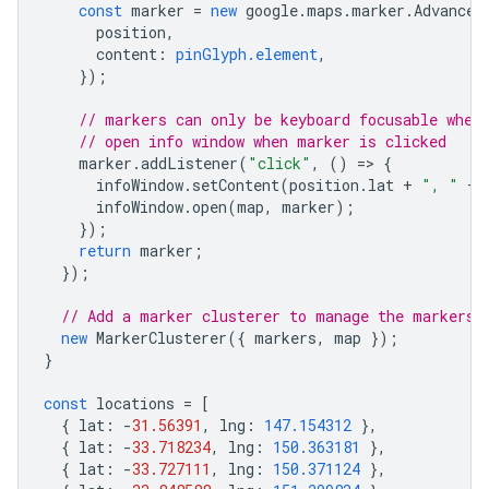
const
marker
=
new
google
.
maps
.
marker
.
Advanced
position
,
content
:
pinGlyph.element
,
});
// markers can only be keyboard focusable when
// open info window when marker is clicked
marker
.
addListener
(
"click"
,
()
=
>
{
infoWindow
.
setContent
(
position
.
lat
+
", "
+
infoWindow
.
open
(
map
,
marker
);
});
return
marker
;
});
// Add a marker clusterer to manage the markers.
new
MarkerClusterer
({
markers
,
map
});
}
const
locations
=
[
{
lat
:
-
31.56391
,
lng
:
147.154312
},
{
lat
:
-
33.718234
,
lng
:
150.363181
},
{
lat
:
-
33.727111
,
lng
:
150.371124
},