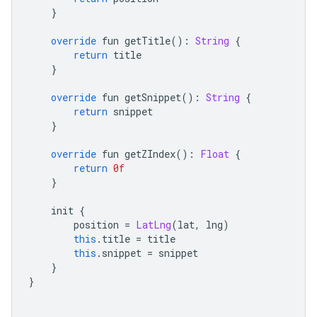
}
override
 fun getTitle
():
String
{
return
 title
}
override
 fun getSnippet
():
String
{
return
 snippet
}
override
 fun getZIndex
():
Float
{
return
0f
}
    init 
{
        position 
=
LatLng
(
lat
,
 lng
)
this
.
title 
=
 title
this
.
snippet 
=
 snippet
}
}