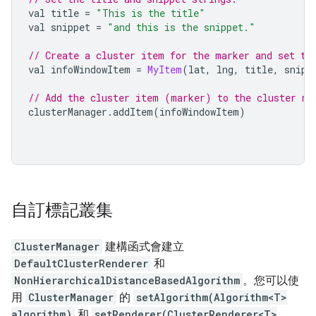
val title 
=
"This is the title"
val snippet 
=
"and this is the snippet."
// Create a cluster item for the marker and set th
val infoWindowItem 
=
MyItem
(
lat
,
 lng
,
 title
,
 snipp
// Add the cluster item (marker) to the cluster ma
clusterManager
.
addItem
(
infoWindowItem
)
自訂標記叢集
ClusterManager
建構函式會建立
DefaultClusterRenderer
和
NonHierarchicalDistanceBasedAlgorithm
。您可以使
用
ClusterManager
的
setAlgorithm(Algorithm<T>
algorithm)
和
setRenderer(ClusterRenderer<T>