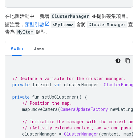
在地圖活動中，新增
ClusterManager
並提供叢集項目。
請注意，
類型引數
<MyItem>
會將
ClusterManager
宣
告為
MyItem
類型。
Kotlin
Java
// Declare a variable for the cluster manager.
private
 lateinit 
var
 clusterManager
:
ClusterManage
private
 fun setUpClusterer
()
{
// Position the map.
    map
.
moveCamera
(
CameraUpdateFactory
.
newLatLngZ
// Initialize the manager with the context and
// (Activity extends context, so we can pass '
    clusterManager 
=
ClusterManager
(
context
,
 map
)