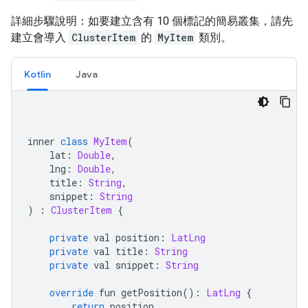
詳細步驟說明：如要建立含有 10 個標記的簡易叢集，請先
建立會導入
ClusterItem
的
MyItem
類別。
Kotlin
Java
inner 
class
MyItem
(
    lat
:
Double
,
    lng
:
Double
,
    title
:
String
,
    snippet
:
String
)
:
ClusterItem
{
private
 val position
:
LatLng
private
 val title
:
String
private
 val snippet
:
String
override
 fun getPosition
():
LatLng
{
return
 position