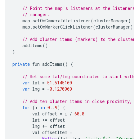
// Point the map's listeners at the listeners 
// manager.
    map
.
setOnCameraIdleListener
(
clusterManager
)
    map
.
setOnMarkerClickListener
(
clusterManager
)
// Add cluster items (markers) to the cluster 
    addItems
()
}
private
 fun addItems
()
{
// Set some lat/lng coordinates to start with.
var
 lat 
=
51.5145160
var
 lng 
=
-
0.1270060
// Add ten cluster items in close proximity, f
for
(
i 
in
0.
.
9
)
{
        val offset 
=
 i 
/
60.0
        lat 
+=
 offset
        lng 
+=
 offset
        val offsetItem 
=
MyItem
(
lat
,
 lng
,
"Title $i"
,
"Snippet 