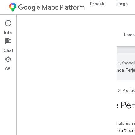
Produk
Harga
Maps Platform
Web
Maps JavaScript API
Info
Panduan
Referensi
Contoh
Referensi
Lama
Chat
API
pilihan Anda. Te
Maps Java
Script API
Ringkasan
Beranda
Produk
Menyiapkan Java
Script API
Mendapatkan dan menggunakan Kunci
Tipe Pe
Demo Maps
Menggunakan App Check untuk
mengamankan kunci API Anda
Pada halaman i
Memuat Maps Java
Script API
Jenis Peta Dasar
Penanganan error