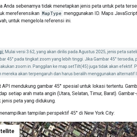
a Anda sebenarnya tidak menetapkan jenis peta untuk peta terse
uk mereferensikan
MapType
menggunakan ID. Maps JavaScript 
wah, untuk mengelola referensi ini.
i:
Mulai versi 3.62, yang akan dirilis pada Agustus 2025, jenis peta satel
ar 45° pada tingkat zoom yang lebih tinggi. Jika Gambar 45° tersedia, 
ukan zoom in. Panggilan ke map.setTilt(45) juga tidak akan efektif.
mereka akan terpengaruh dan harus beralih menggunakan alternatif la
 API mendukung gambar 45° spesial untuk lokasi tertentu. Gamba
dap setiap arah mata angin (Utara, Selatan, Timur, Barat). Gamba
k jenis peta yang didukung.
menampilkan tampilan perspektif 45° di New York City: