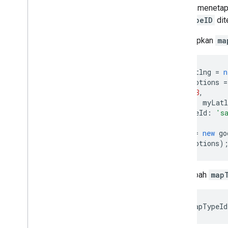
dengan menetap
mapTypeID
dit
Penanda
Ringkasan
Menetapkan
ma
Mulai
Menambahkan penanda ke peta
Penyesuaian penanda dasar
var
myLatlng
=
n
var
mapOptions
=
Membuat penanda dengan grafik
zoom
:
8
,
Membuat penanda dengan HTML dan
center
:
myLatl
CSS
mapTypeId
:
's
Mengontrol perilaku tumpang-tindih
,
};
ketinggian
,
dan visibilitas
var
map
=
new
go
Membuat penanda dapat diklik dan
mapOptions
)
dapat diakses
Membuat penanda agar dapat ditarik
Bermigrasi ke penanda lanjutan
Mengubah
map
Penanda (lama)
Menggunakan Places
map
.
setMapTypeId
Ringkasan