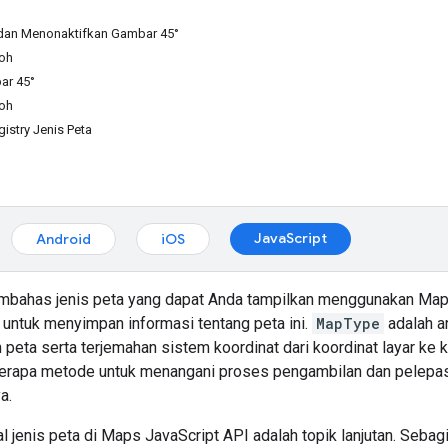
dan Menonaktifkan Gambar 45°
oh
ar 45°
oh
istry Jenis Peta
JavaScript
Android
iOS
bahas jenis peta yang dapat Anda tampilkan menggunakan Map
untuk menyimpan informasi tentang peta ini.
MapType
adalah a
peta serta terjemahan sistem koordinat dari koordinat layar ke k
berapa metode untuk menangani proses pengambilan dan pelepasa
a.
nal jenis peta di Maps JavaScript API adalah topik lanjutan. Se