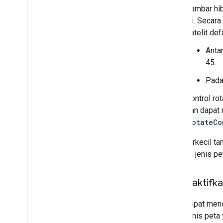
Gaya visual berbasis data untuk batas
Gambar hib
KML
ini. Secar
Geo
JSON
satelit def
Lapisan data
Antar
Peta panas (tidak digunakan lagi)
45.
Lapisan Lalu Lintas
,
Transportasi
Umum
,
dan Bersepeda
Pada 
Layanan
Kontrol ro
Elevation
dan dapat 
Geocoding
rotateCo
Maximum Zoom Imagery
Memperkecil tam
Street View
kembali jenis pe
Library tambahan
Ringkasan
Mengaktifka
Widget Alat Pengukur Kualitas
Udara (eksperimental)
Anda dapat meno
Library gambar (tidak digunakan
untuk jenis peta
lagi)