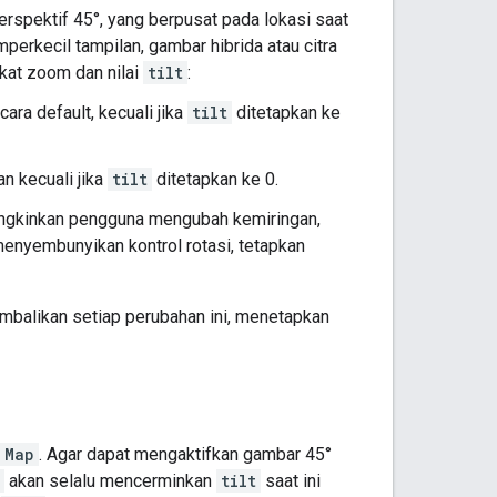
erspektif 45°, yang berpusat pada lokasi saat
perkecil tampilan, gambar hibrida atau citra
gkat zoom dan nilai
tilt
:
ara default, kecuali jika
tilt
ditetapkan ke
n kecuali jika
tilt
ditetapkan ke 0.
mungkinkan pengguna mengubah kemiringan,
menyembunyikan kontrol rotasi, tetapkan
mbalikan setiap perubahan ini, menetapkan
Map
. Agar dapat mengaktifkan gambar 45°
akan selalu mencerminkan
tilt
saat ini