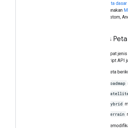
jenis peta dasar
Menambahkan Peta Google ke halaman
menggunakan
M
web
peta kustom, A
Peristiwa peta
Kontrol peta
Mengontrol fungsi zoom dan geser
Jenis Peta
Jenis rendering (raster dan vektor)
Jenis peta
Skema warna peta
Ada empat jenis 
Koordinat peta dan ubin
JavaScript API j
Menyesuaikan peta
Jenis peta berik
Bekerja dengan Peta 3D
roadmap
Ringkasan
Mulai
satellit
Konsep
hybrid
me
Peta 3D dasar
Penanda
terrain
m
Gambar di peta
Anda memodifika
Referensi