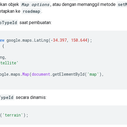
kan objek
Map options
, atau dengan memanggil metode
set
etapkan ke
roadmap
.
pTypeId
saat pembuatan:
ew
google
.
maps
.
LatLng
(
-
34.397
,
150.644
);
{
ng
,
atellite'
ogle
.
maps
.
Map
(
document
.
getElementById
(
'map'
),
;
TypeId
secara dinamis:
(
'terrain'
);