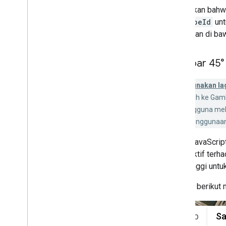
Places (Baru)
Perhatikan bahw
Places UI Kit
mapTypeId
unt
Panduan tempat
dijelaskan di ba
Bekerja dengan Rute
Gambar 45°
Ringkasan
Mulai
Tidak digunakan lag
Coba demo
otomatis beralih ke Gamb
Kelas rute
meskipun pengguna melak
Kelas Route Matrix
untuk kasus penggunaan 
Panduan migrasi
Referensi
Maps JavaScript
perspektif terha
Validasi alamat
lebih tinggi untu
Ringkasan
Coba demo
Gambar berikut 
Mulai
Memvalidasi alamat
Memahami respons dasar