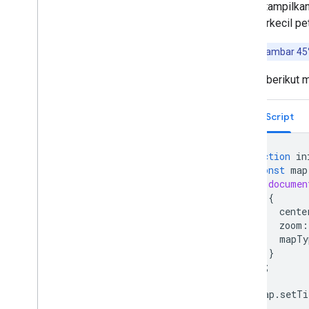
yang ditampilka
Library Geometri
memperkecil pe
Library visualisasi (tidak digunakan
lagi)
Penting:
Gambar 45° 
Library Open Source
Contoh berikut m
Panduan lainnya
Panduan migrasi Google Loader
TypeScript
Migrasi kolom tempat (open
_
now
,
utc
_
offset)
Mengupgrade dari v2 ke v3
function
in
const
map
documen
{
cente
zoom
:
mapTy
}
);
map
.
setTi
}