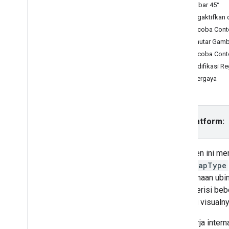
Gambar 45°
Pemecahan masalah
Mengaktifkan 
Mencoba Cont
Tutorial
Memutar Gamb
Menambahkan Peta Google dengan
penanda menggunakan HTML
Mencoba Cont
Menambahkan peta Google dengan
Memodifikasi Reg
penanda menggunakan Java
Script
Peta Bergaya
Menambahkan Google Maps ke
aplikasi React
Menampilkan lokasi saat ini
Penanda cluster
Pilih platform:
Konsep
Dokumen ini mem
Pembuatan Versi
objek
MapType
Pelokalan
penggunaan ubin 
Praktik terbaik
harus berisi be
Type
Script
perilaku visualny
Promise
Cara kerja inter
Peta dasar