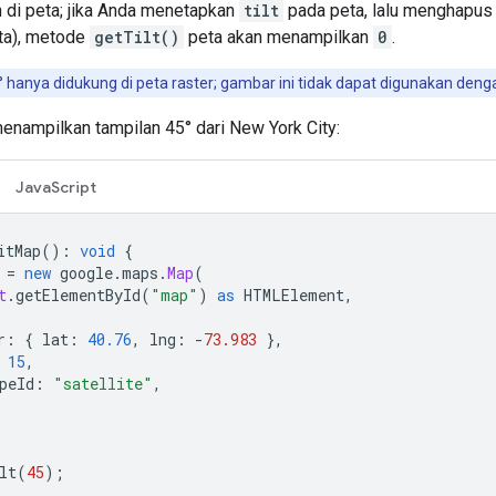
n di peta; jika Anda menetapkan
tilt
pada peta, lalu menghapu
ta), metode
getTilt()
peta akan menampilkan
0
.
hanya didukung di peta raster; gambar ini tidak dapat digunakan denga
enampilkan tampilan 45° dari New York City:
JavaScript
itMap
()
:
void
{
=
new
google
.
maps
.
Map
(
t
.
getElementById
(
"map"
)
as
HTMLElement
,
r
:
{
lat
:
40.76
,
lng
:
-
73.983
},
15
,
peId
:
"satellite"
,
lt
(
45
);