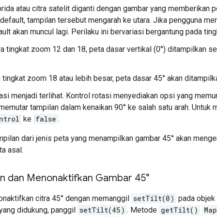
rida atau citra satelit diganti dengan gambar yang memberikan p
a default, tampilan tersebut mengarah ke utara. Jika pengguna mem
ault akan muncul lagi. Perilaku ini bervariasi bergantung pada tin
a tingkat zoom 12 dan 18, peta dasar vertikal (0°) ditampilkan sec
tingkat zoom 18 atau lebih besar, peta dasar 45° akan ditampilka
tasi menjadi terlihat. Kontrol rotasi menyediakan opsi yang me
memutar tampilan dalam kenaikan 90° ke salah satu arah. Untuk 
ntrol
ke
false
.
pilan dari jenis peta yang menampilkan gambar 45° akan menge
ta asal.
n dan Menonaktifkan Gambar 45°
naktifkan citra 45° dengan memanggil
setTilt(0)
pada objek
 yang didukung, panggil
setTilt(45)
. Metode
getTilt()
Map