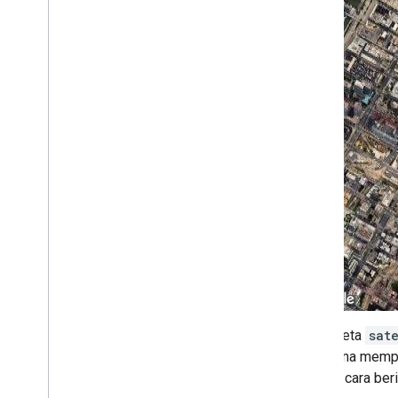
Menangani respons validasi
Menangani alamat di Amerika Serikat
Cakupan negara dan wilayah
Gambar di peta
Ringkasan
Jendela info
Bentuk dan garis
Simbol
Fitur Web
GL
Visualisasi data deck
.
gl
Overlay bumi
Overlay kustom
Menambahkan legenda kustom
Data tampilan
Jenis peta
sat
Ringkasan
pengguna memper
Gaya visual berbasis data untuk set
dengan cara beri
data