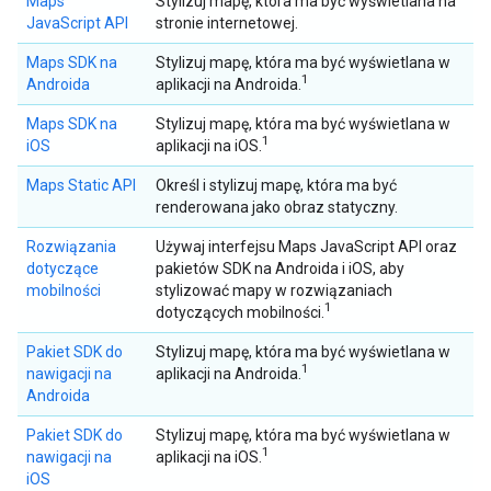
Maps
Stylizuj mapę, która ma być wyświetlana na
JavaScript API
stronie internetowej.
Maps SDK na
Stylizuj mapę, która ma być wyświetlana w
1
Androida
aplikacji na Androida.
Maps SDK na
Stylizuj mapę, która ma być wyświetlana w
1
iOS
aplikacji na iOS.
Maps Static API
Określ i stylizuj mapę, która ma być
renderowana jako obraz statyczny.
Rozwiązania
Używaj interfejsu Maps JavaScript API oraz
dotyczące
pakietów SDK na Androida i iOS, aby
mobilności
stylizować mapy w rozwiązaniach
1
dotyczących mobilności.
Pakiet SDK do
Stylizuj mapę, która ma być wyświetlana w
1
nawigacji na
aplikacji na Androida.
Androida
Pakiet SDK do
Stylizuj mapę, która ma być wyświetlana w
1
nawigacji na
aplikacji na iOS.
iOS