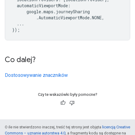
automaticViewportMode
:
google
.
maps
.
journeySharing
.
AutomaticViewportMode
.
NONE
,
...
});
Co dalej?
Dostosowywanie znaczników
Czy te wskazówki były pomocne?
O ile nie stwierdzono inaczej, treść tej strony jest objęta
licencją Creative
Commons – uznanie autorstwa 4.0
, a fragmenty kodu są dostępne na