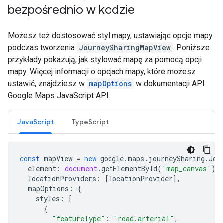
bezpośrednio w kodzie
Możesz też dostosować styl mapy, ustawiając opcje mapy
podczas tworzenia
JourneySharingMapView
. Poniższe
przykłady pokazują, jak stylować mapę za pomocą opcji
mapy. Więcej informacji o opcjach mapy, które możesz
ustawić, znajdziesz w
mapOptions
w dokumentacji API
Google Maps JavaScript API.
JavaScript
TypeScript
const
mapView
=
new
google
.
maps
.
journeySharing
.
Jou
element
:
document
.
getElementById
(
'map_canvas'
),
locationProviders
:
[
locationProvider
],
mapOptions
:
{
styles
:
[
{
"featureType"
:
"road.arterial"
,