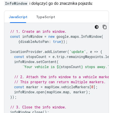
InfoWindow
i dołączyć go do znacznika pojazdu:
JavaScript
TypeScript
// 1. Create an info window.
const
infoWindow
=
new
google
.
maps
.
InfoWindow
(
{
disableAutoPan
:
true
});
locationProvider
.
addListener
(
'update'
,
e
=
>
{
const
stopsCount
=
e
.
trip
.
remainingWaypoints
.
len
infoWindow
.
setContent
(
`Your vehicle is 
${
stopsCount
}
 stops away.`
)
// 2. Attach the info window to a vehicle marker
// This property can return multiple markers.
const
marker
=
mapView
.
vehicleMarkers
[
0
];
infoWindow
.
open
(
mapView
.
map
,
marker
);
});
// 3. Close the info window.
infoWindow
.
close
();