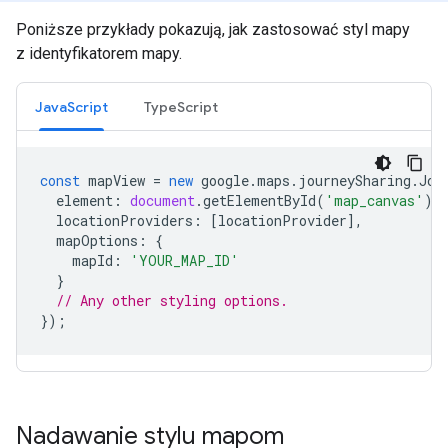
Poniższe przykłady pokazują, jak zastosować styl mapy
z identyfikatorem mapy.
JavaScript
TypeScript
const
mapView
=
new
google
.
maps
.
journeySharing
.
Jou
element
:
document
.
getElementById
(
'map_canvas'
),
locationProviders
:
[
locationProvider
],
mapOptions
:
{
mapId
:
'YOUR_MAP_ID'
}
// Any other styling options.
});
Nadawanie stylu mapom