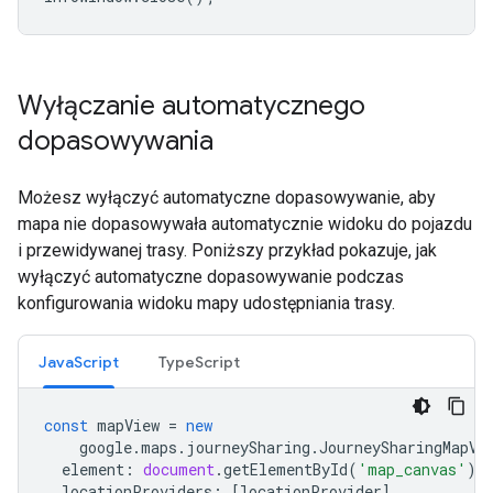
Wyłączanie automatycznego
dopasowywania
Możesz wyłączyć automatyczne dopasowywanie, aby
mapa nie dopasowywała automatycznie widoku do pojazdu
i przewidywanej trasy. Poniższy przykład pokazuje, jak
wyłączyć automatyczne dopasowywanie podczas
konfigurowania widoku mapy udostępniania trasy.
JavaScript
TypeScript
const
mapView
=
new
google
.
maps
.
journeySharing
.
JourneySharingMapVi
element
:
document
.
getElementById
(
'map_canvas'
),
locationProviders
:
[
locationProvider
],