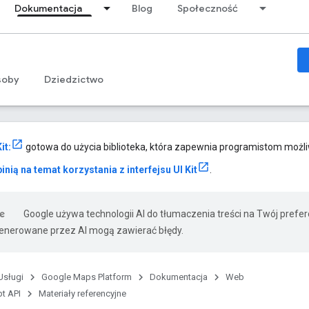
Dokumentacja
Blog
Społeczność
soby
Dziedzictwo
it:
gotowa do użycia biblioteka, która zapewnia programistom możl
inią na temat korzystania z interfejsu UI Kit
.
Google używa technologii AI do tłumaczenia treści na Twój prefe
nerowane przez AI mogą zawierać błędy.
Usługi
Google Maps Platform
Dokumentacja
Web
t API
Materiały referencyjne