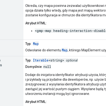
Określa, czy mapa powinna zezwalać użytkownikowi n
opcja działa tylko wtedy, gdy mapa jest mapą wektorow
zostanie konfiguracja w chmurze dla identyfikatora map
Atrybut HTML:
<gmp-map heading-interaction-disabl
Map
Typ:
Map
Odwołanie do elementu
, którego MapElement uż
e
Iterable
<string>
Typ:
optional
s
null
Domyślnie:
Dodaje do inicjatora identyfikator atrybucji użycia, któ
i przykłady są przydatne dla deweloperów, np. użycie 
zrezygnować z wysyłania identyfikatora atrybucji uż
zastąpić jej wartość pustym ciągiem. Wysyłane będą ty
utworzeniu instancji mogą być ignorowane.
Atrybut HTML: