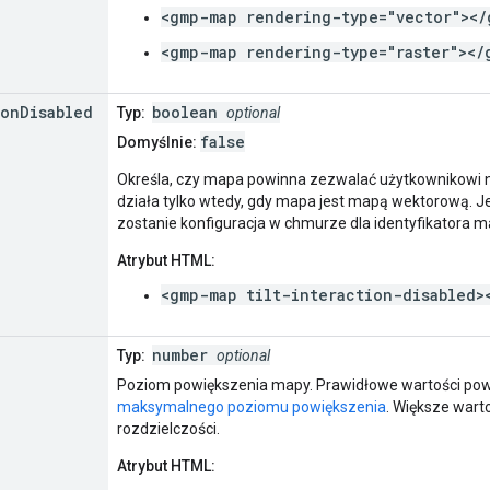
<gmp-map rendering-type="vector"></
<gmp-map rendering-type="raster"></
ion
Disabled
boolean
Typ:
optional
false
Domyślnie:
Określa, czy mapa powinna zezwalać użytkownikowi n
działa tylko wtedy, gdy mapa jest mapą wektorową. Je
zostanie konfiguracja w chmurze dla identyfikatora map
Atrybut HTML:
<gmp-map tilt-interaction-disabled>
number
Typ:
optional
Poziom powiększenia mapy. Prawidłowe wartości powi
maksymalnego poziomu powiększenia
. Większe wart
rozdzielczości.
Atrybut HTML: