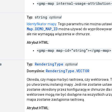
<gmp-map internal-usage-attribution
string
Typ:
optional
Identyfikator mapy
. Tego parametru nie można ustawić
Map.DEMO_MAP_ID
można używać do wypróbowywania 
ale nie wymagają włączenia w chmurze.
Atrybut HTML:
<gmp-map map-id="string"></gmp-map>
e
RenderingType
Typ:
optional
RenderingType.VECTOR
Domyślnie:
Określa, czy mapa ma być rastrowa, czy wektorowa. 
po utworzeniu instancji mapy. Jeśli nie zostanie ustawi
zostanie określony przez konfigurację w chmurze dla 
wektorowe mogą nie być dostępne na wszystkich urzą
mapa zostanie zastąpiona rastrową.
Atrybut HTML: