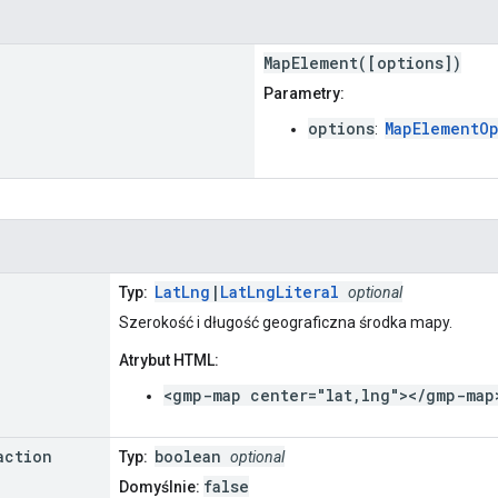
MapElement([options])
Parametry:
options
MapElementO
:
LatLng
|
LatLngLiteral
Typ:
optional
Szerokość i długość geograficzna środka mapy.
Atrybut HTML:
<gmp-map center="lat,lng"></gmp-map
action
boolean
Typ:
optional
false
Domyślnie: