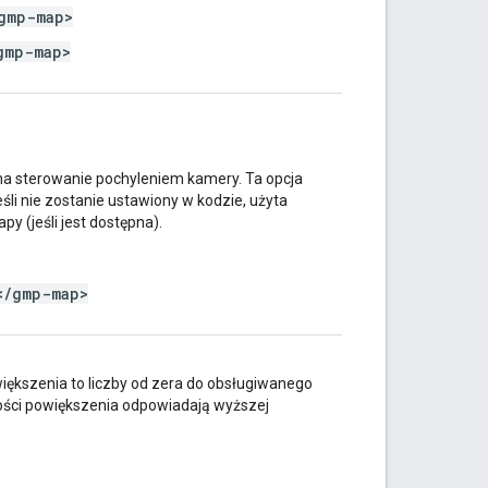
gmp-map>
gmp-map>
a sterowanie pochyleniem kamery. Ta opcja
śli nie zostanie ustawiony w kodzie, użyta
y (jeśli jest dostępna).
</gmp-map>
ększenia to liczby od zera do obsługiwanego
ości powiększenia odpowiadają wyższej