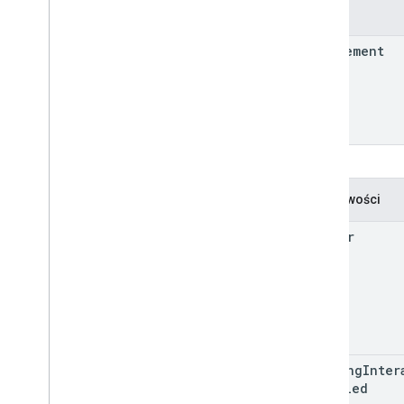
Zespół
Map
Element
Właściwości
center
heading
Inter
Disabled