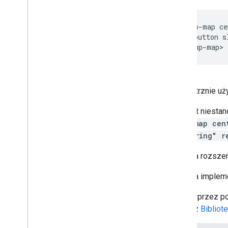
<gmp-map ce
  <button s
</gmp-map>
Wewnętrznie u
Element niestan
<gmp-map cen
id="string" r
Ta klasa rozsze
Ta klasa impleme
Dostęp przez p
Zobacz
Bibliot