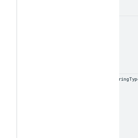
map
Id
rendering
Typ