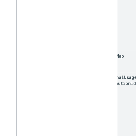
inner
Map
internal
Usag
Attribution
Id