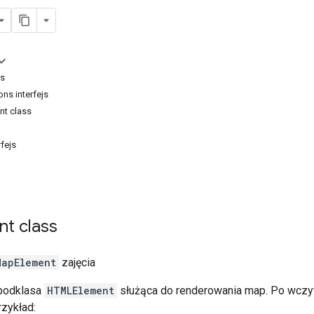
ss
ns interfejs
t class
fejs
nt
class
MapElement
zajęcia
podklasa
HTMLElement
służąca do renderowania map. Po wczyt
zykład: