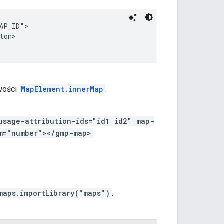
AP_ID">
ton>
wości
MapElement.innerMap
.
usage-attribution-ids="id1 id2" map-
om="number"></gmp-map>
maps.importLibrary("maps")
.