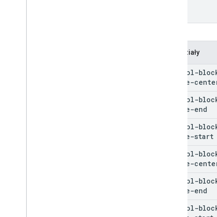
Przedziały
control-bloc
inline-cente
control-bloc
inline-end
control-bloc
inline-start
control-bloc
inline-cente
control-bloc
inline-end
control-bloc