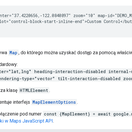
nter="37.4220656,-122.0840897" zoom="10" map-id="DEMO_M
lot="control-block-start-inline-end">Custom Control</but
żywa
Map
, do którego można uzyskać dostęp za pomocą właści
dardowy:
ter="lat,lng" heading-interaction-disabled internal-
endering-type="vector" tilt-interaction-disabled zo
rza klasę
HTMLElement
.
ntuje interfejs
MapElementOptions
.
ołączenie pod numer
const {MapElement} = await google.
eki w Maps JavaScript API
.