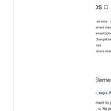
Maps
Elementy sterujące
Biblioteka geometrii
Rysuj na mapie
Na tej stronie
Street View
MapElement cla
Miejsca
MapElementOptio
Trasy
ZoomChangeEven
Mapy 3D
Map class
Środowisko (alfa)
MapOptions inter
Udostępnianie przejazdów
Interfejsy bibliotek
Dokumentacja API w wersji 3
.
64 (kanał
kwartalny)
Dokumentacja API w wersji 3
.
63
Map
Eleme
Dokumentacja API w wersji 3
.
62
google.maps
.
MapElement to 
w HTML-u. Na pr