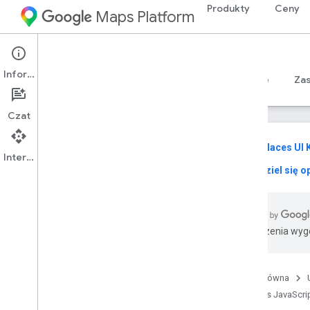
Produkty
Ceny
Maps Platform
Web
Maps JavaScript API
Informacje
Przewodniki
Materiały referencyjne
Sample
Za
Czat
reviews
Places UI K
Interfejs API
go i
podziel się op
Maps Java
Script API
Przegląd
Konfigurowanie interfejsu Java
Script
API
Tłumaczenia wyge
Uzyskiwanie i używanie klucza
demonstracyjnego Map
Zabezpieczanie klucza interfejsu API
za pomocą funkcji sprawdzania
Strona główna
aplikacji
Maps JavaScrip
Wczytywanie interfejsu Maps Java