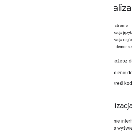
Script API
Lokaliz
Obsługa błędów
Rozwiązywanie problemów
Na tej stronie
Samouczki
Lokalizacja jęz
Dodawanie mapy Google
Lokalizacja regi
z oznacznikami za pomocą kodu
Wersja demonstra
HTML
Dodawanie znacznika na mapie
Google za pomocą Java
Scriptu
Mapę możesz dos
Dodawanie mapy Google do aplikacji
React
zmienić do
Pokaż bieżącą lokalizację
Określ kod
znaczniki klastra
,
Pojęcia
Lokalizacj
Obsługa wersji
Lokalizacja
Domyślnie inter
Sprawdzone metody
podczas wyświetl
Type
Script