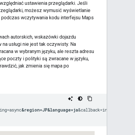
względniać ustawienia przeglądarki. Jeśli
 przeglądarki, możesz wymusić wyświetlanie
podczas wczytywania kodu interfejsu Maps
wach autorskich, wskazówki dojazdu
na usługi nie jest tak oczywisty. Na
racana w wybranym języku, ale reszta adresu
ce poczty i polityki są zwracane w języku,
prawdzić, jak zmienia się mapa po
ing=async
&region=JP
&language=ja
&callback=initMap">
