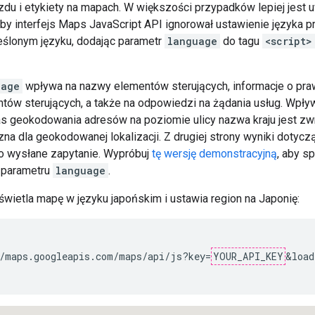
du i etykiety na mapach. W większości przypadków lepiej jest u
aby interfejs Maps JavaScript API ignorował ustawienie języka
reślonym języku, dodając parametr
language
do tagu
<script>
uage
wpływa na nazwy elementów sterujących, informacje o pra
ntów sterujących, a także na odpowiedzi na żądania usług. Wpływ 
s geokodowania adresów na poziomie ulicy nazwa kraju jest zw
na dla geokodowanej lokalizacji. Z drugiej strony wyniki dotyczą
o wysłane zapytanie. Wypróbuj
tę wersję demonstracyjną
, aby s
 parametru
language
.
świetla mapę w języku japońskim i ustawia region na Japonię:
/maps.googleapis.com/maps/api/js?key=
YOUR_API_KEY
&load