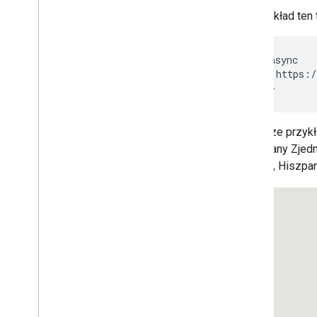
Na przykład ten 
Dodatkowe biblioteki
Przegląd
Widżet miernika jakości powietrza
<script async

(funkcja eksperymentalna)
    src="https:/
Biblioteka rysunków (wycofana)
</script>
Biblioteka geometrii
Biblioteka wizualizacji (wycofana)
Poniższe przykł
Biblioteki open source
US
(Stany Zjedn
„Toledo, Hiszpan
Więcej przewodników
Przewodnik po migracji narzędzia do
przesyłania danych Google
Migracja pól miejsca (open
_
now
,
utc
_
offset)
Przechodzenie z wersji 2 na wersję 3