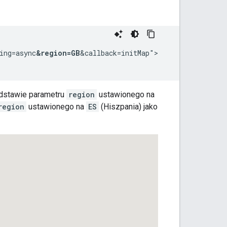
ing=async
&region=GB
&callback=initMap">

odstawie parametru
region
ustawionego na
region
ustawionego na
ES
(Hiszpania) jako