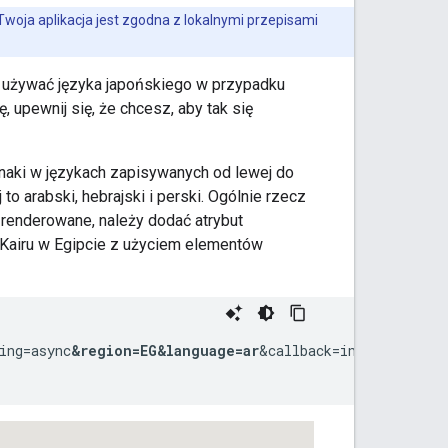
woja aplikacja jest zgodna z lokalnymi przepisami
 używać języka japońskiego w przypadku
, upewnij się, że chcesz, aby tak się
znaki w językach zapisywanych od lewej do
o arabski, hebrajski i perski. Ogólnie rzecz
 renderowane, należy dodać atrybut
 Kairu w Egipcie z użyciem elementów
ing=async
&region=EG
&language=ar
&callback=initMap">
