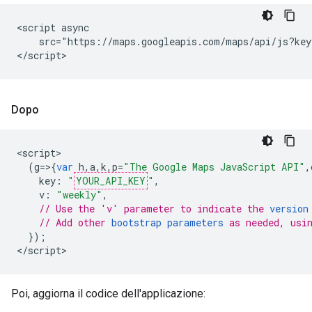
<script async

    src="https://maps.googleapis.com/maps/api/js?key
</script>
Dopo
<
script
(
g
=>{
var
h
,
a
,
k
,
p
=
"The Google Maps JavaScript API"
,
key
:
"
YOUR_API_KEY
"
,
v
:
"weekly"
,
// Use the 'v' parameter to indicate the 
version
// Add other 
bootstrap parameters
 as needed, usi
});
<
/script
>
Poi, aggiorna il codice dell'applicazione: