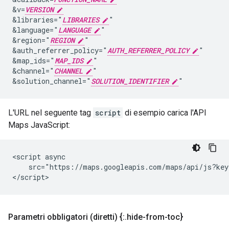
&v=
VERSION
&libraries="
LIBRARIES
"

&language="
LANGUAGE
"

&region="
REGION
"

&auth_referrer_policy="
AUTH_REFERRER_POLICY
"

&map_ids="
MAP_IDS
"

&channel="
CHANNEL
"

&solution_channel="
SOLUTION_IDENTIFIER
L'URL nel seguente tag
script
di esempio carica l'API
Maps JavaScript:
<script async

    src="https://maps.googleapis.com/maps/api/js?key
</script>
Parametri obbligatori (diretti) {:
.
hide-from-toc}