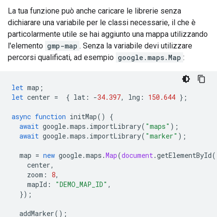
La tua funzione può anche caricare le librerie senza
dichiarare una variabile per le classi necessarie, il che è
particolarmente utile se hai aggiunto una mappa utilizzando
l'elemento
gmp-map
. Senza la variabile devi utilizzare
percorsi qualificati, ad esempio
google.maps.Map
:
let
map
;
let
center
=
{
lat
:
-
34.397
,
lng
:
150.644
};
async
function
initMap
()
{
await
google
.
maps
.
importLibrary
(
"maps"
);
await
google
.
maps
.
importLibrary
(
"marker"
);
map
=
new
google
.
maps
.
Map
(
document
.
getElementById
(
center
,
zoom
:
8
,
mapId
:
"DEMO_MAP_ID"
,
});
addMarker
();