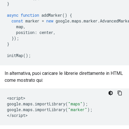
}
async
function
addMarker
()
{
const
marker
=
new
google
.
maps
.
marker
.
AdvancedMark
map
,
position
:
center
,
});
}
initMap
();
In alternativa, puoi caricare le librerie direttamente in HTML
come mostrato qui:
<
script
google
.
maps
.
importLibrary
(
"maps"
);
google
.
maps
.
importLibrary
(
"marker"
);
<
/script
>