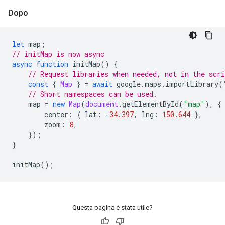
Dopo
let
map
;
// initMap is now async
async
function
initMap
()
{
// Request libraries when needed, not in the scri
const
{
Map
}
=
await
google
.
maps
.
importLibrary
(
// Short namespaces can be used.
map
=
new
Map
(
document
.
getElementById
(
"map"
),
{
center
:
{
lat
:
-
34.397
,
lng
:
150.644
},
zoom
:
8
,
});
}
initMap
();
Questa pagina è stata utile?