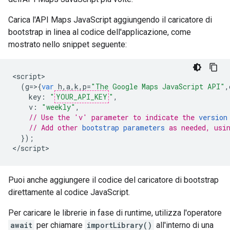
Carica l'API Maps JavaScript aggiungendo il caricatore di
bootstrap in linea al codice dell'applicazione, come
mostrato nello snippet seguente:
<
script
(
g
=>{
var
h
,
a
,
k
,
p
=
"The Google Maps JavaScript API"
,
key
:
"
YOUR_API_KEY
"
,
v
:
"weekly"
,
// Use the 'v' parameter to indicate the 
version
// Add other 
bootstrap parameters
 as needed, usi
});
<
/script
>
Puoi anche aggiungere il codice del caricatore di bootstrap
direttamente al codice JavaScript.
Per caricare le librerie in fase di runtime, utilizza l'operatore
await
per chiamare
importLibrary()
all'interno di una