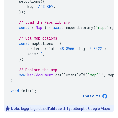
setOptions
({
key
:
API_KEY
,
});
// Load the Maps library.
const
{
Map
}
=
await
importLibrary
(
'maps'
);
// Set map options.
const
mapOptions
=
{
center
:
{
lat
:
48.8566
,
lng
:
2.3522
},
zoom
:
3
,
};
// Declare the map.
new
Map
(
document
.
getElementById
(
'map'
)
!
,
mapO
}
void
init
();
index
.
ts
Nota:
leggi la
guida
sull'utilizzo di TypeScript e Google Maps.