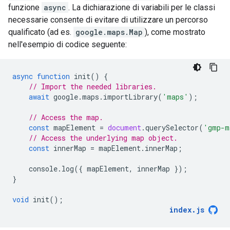
funzione
async
. La dichiarazione di variabili per le classi
necessarie consente di evitare di utilizzare un percorso
qualificato (ad es.
google.maps.Map
), come mostrato
nell'esempio di codice seguente:
async
function
init
()
{
// Import the needed libraries.
await
google
.
maps
.
importLibrary
(
'maps'
);
// Access the map.
const
mapElement
=
document
.
querySelector
(
'gmp-m
// Access the underlying map object.
const
innerMap
=
mapElement
.
innerMap
;
console
.
log
({
mapElement
,
innerMap
});
}
void
init
();
index
.
js