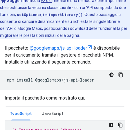
Suggerimento:
la
v2.0.0
release è una rielaborazione importante
che sostituisce la vecchia classe
Loader
con un'API composta da due
funzioni,
setOptions()
e
importLibrary()
. Questo passaggio ti
consente di caricare dinamicamente su richiesta le singole librerie
dell'API di Google Maps, posticipando i download delle funzionalità per
migliorare le prestazioni iniziali della pagina.
Il pacchetto
@googlemaps/js-api-loader
è disponibile
per il caricamento tramite il gestore di pacchetti NPM.
Installalo utilizzando il seguente comando:
npm
install
@
googlemaps
/
js
-
api
-
loader
Importa il pacchetto come mostrato qui:
TypeScript
JavaScript