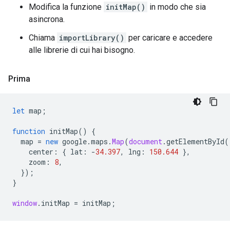
Modifica la funzione
initMap()
in modo che sia
asincrona.
Chiama
importLibrary()
per caricare e accedere
alle librerie di cui hai bisogno.
Prima
let
map
;
function
initMap
()
{
map
=
new
google
.
maps
.
Map
(
document
.
getElementById
(
center
:
{
lat
:
-
34.397
,
lng
:
150.644
},
zoom
:
8
,
});
}
window
.
initMap
=
initMap
;