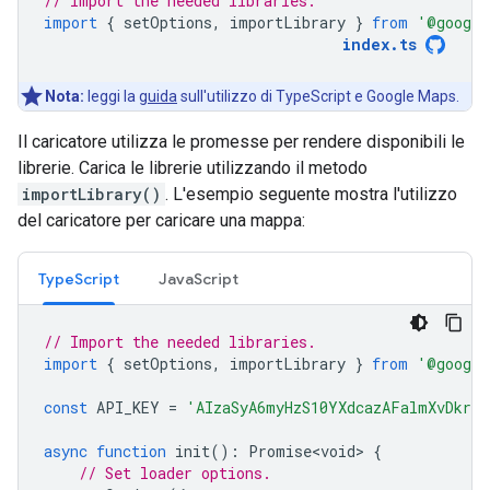
// Import the needed libraries.
import
{
setOptions
,
importLibrary
}
from
'@google
index
.
ts
Nota:
leggi la
guida
sull'utilizzo di TypeScript e Google Maps.
Il caricatore utilizza le promesse per rendere disponibili le
librerie. Carica le librerie utilizzando il metodo
importLibrary()
. L'esempio seguente mostra l'utilizzo
del caricatore per caricare una mappa:
TypeScript
JavaScript
// Import the needed libraries.
import
{
setOptions
,
importLibrary
}
from
'@google
const
API_KEY
=
'AIzaSyA6myHzS10YXdcazAFalmXvDkrY
async
function
init
()
:
Promise<void>
{
// Set loader options.