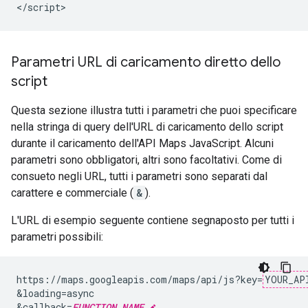
</script>
Parametri URL di caricamento diretto dello
script
Questa sezione illustra tutti i parametri che puoi specificare
nella stringa di query dell'URL di caricamento dello script
durante il caricamento dell'API Maps JavaScript. Alcuni
parametri sono obbligatori, altri sono facoltativi. Come di
consueto negli URL, tutti i parametri sono separati dal
carattere e commerciale (
&
).
L'URL di esempio seguente contiene segnaposto per tutti i
parametri possibili:
https://maps.googleapis.com/maps/api/js?key=
YOUR_AP
&loading=async

&callback=
FUNCTION_NAME