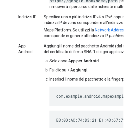
https://google.com/some/path
, poi
rimuoverà il percorso dalle richieste multiori
Indirizzi IP
Specifica uno o più indirizzi IPv4 o IPv6 oppure
indirizzi IP devono corrispondere all'indirizzo d
Maps Platform. Se utilizzi la
Network Address T
corrisponde in genere all'indirizzo IP
pubblico
de
App
Aggiungi il nome del pacchetto Android (dal fil
Android
del certificato di firma SHA-1 di ogni applicazi
Seleziona
App per Android
.
Fai clic su
+ Aggiungi
.
Inserisci il nome del pacchetto e la fingerpr
com.example.android.mapexample
BB:0D:AC:74:D3:21:E1:43:67:71: