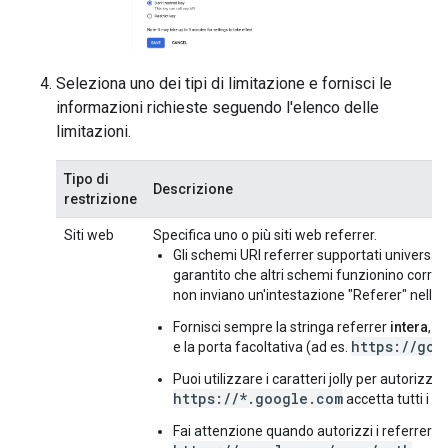
Seleziona uno dei tipi di limitazione e fornisci le
informazioni richieste seguendo l'elenco delle
limitazioni.
Tipo di
Descrizione
restrizione
Siti web
Specifica uno o più siti web referrer.
Gli schemi URI referrer supportati univers
garantito che altri schemi funzionino corr
non inviano un'intestazione "Referer" nelle ri
Fornisci sempre la stringa referrer
intera
, i
https://goo
e la porta facoltativa (ad es.
Puoi utilizzare i caratteri jolly per autorizz
https://*.google.com
accetta tutti i s
Fai attenzione quando autorizzi i referrer