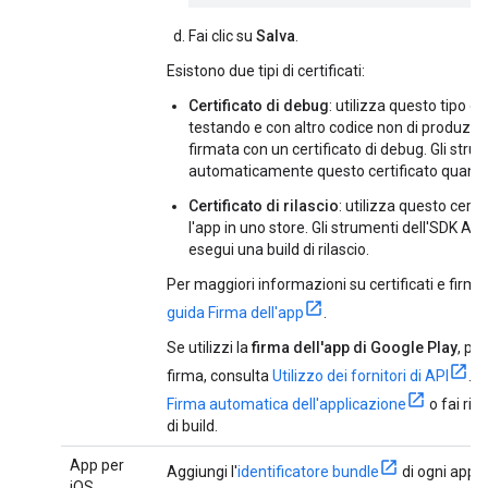
Fai clic su
Salva
.
Esistono due tipi di certificati:
Certificato di debug
: utilizza questo tipo di
testando e con altro codice non di produzio
firmata con un certificato di debug. Gli str
automaticamente questo certificato quando 
Certificato di rilascio
: utilizza questo certi
l'app in uno store. Gli strumenti dell'SDK A
esegui una build di rilascio.
Per maggiori informazioni su certificati e firma
guida Firma dell'app
.
Se utilizzi la
firma dell'app di Google Play
, pe
firma, consulta
Utilizzo dei fornitori di API
. S
Firma automatica dell'applicazione
o fai rif
di build.
App per
Aggiungi l'
identificatore bundle
di ogni appli
iOS