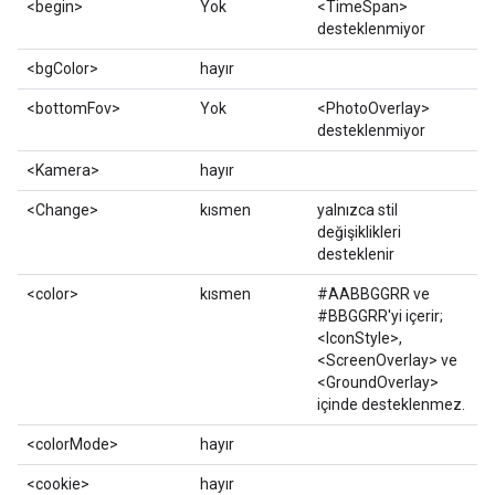
<begin>
Yok
<TimeSpan>
desteklenmiyor
<bgColor>
hayır
<bottomFov>
Yok
<PhotoOverlay>
desteklenmiyor
<Kamera>
hayır
<Change>
kısmen
yalnızca stil
değişiklikleri
desteklenir
<color>
kısmen
#AABBGGRR ve
#BBGGRR'yi içerir;
<IconStyle>,
<ScreenOverlay> ve
<GroundOverlay>
içinde desteklenmez.
<colorMode>
hayır
<cookie>
hayır