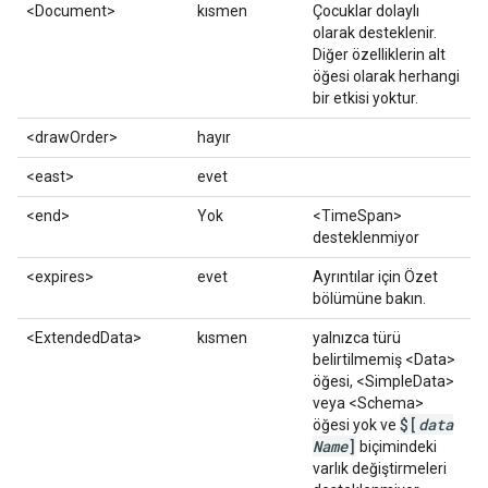
<Document>
kısmen
Çocuklar dolaylı
olarak desteklenir.
Diğer özelliklerin alt
öğesi olarak herhangi
bir etkisi yoktur.
<drawOrder>
hayır
<east>
evet
<end>
Yok
<TimeSpan>
desteklenmiyor
<expires>
evet
Ayrıntılar için Özet
bölümüne bakın.
<ExtendedData>
kısmen
yalnızca türü
belirtilmemiş <Data>
öğesi, <SimpleData>
veya <Schema>
$[
data
öğesi yok ve
Name
]
biçimindeki
varlık değiştirmeleri