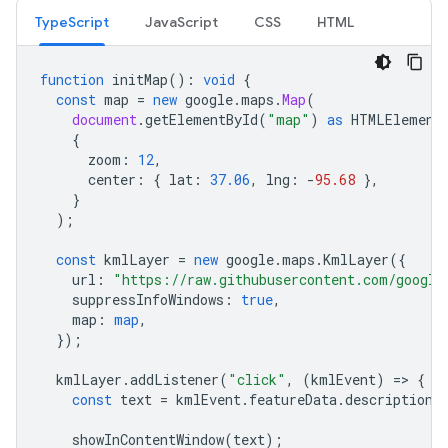
TypeScript
JavaScript
CSS
HTML
function
initMap
()
:
void
{
const
map
=
new
google
.
maps
.
Map
(
document
.
getElementById
(
"map"
)
as
HTMLElement
{
zoom
:
12
,
center
:
{
lat
:
37.06
,
lng
:
-
95.68
},
}
);
const
kmlLayer
=
new
google
.
maps
.
KmlLayer
({
url
:
"https://raw.githubusercontent.com/google
suppressInfoWindows
:
true
,
map
:
map
,
});
kmlLayer
.
addListener
(
"click"
,
(
kmlEvent
)
=
>
{
const
text
=
kmlEvent
.
featureData
.
description
;
showInContentWindow
(
text
);