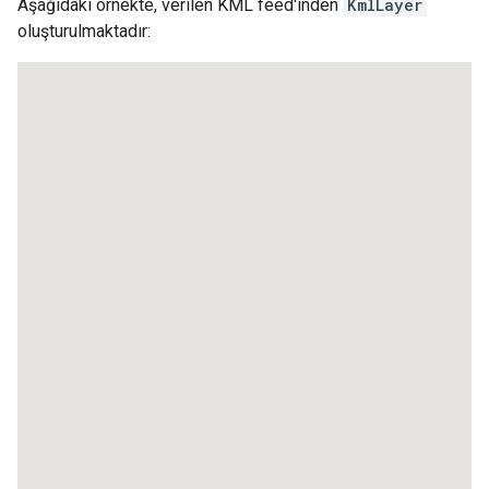
Aşağıdaki örnekte, verilen KML feed'inden
KmlLayer
oluşturulmaktadır: