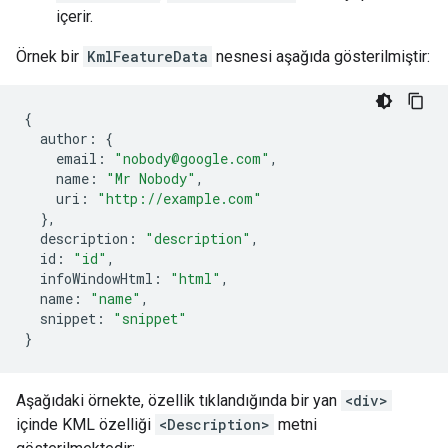
içerir.
Örnek bir
KmlFeatureData
nesnesi aşağıda gösterilmiştir:
{
author
:
{
email
:
"nobody@google.com"
,
name
:
"Mr Nobody"
,
uri
:
"http://example.com"
},
description
:
"description"
,
id
:
"id"
,
infoWindowHtml
:
"html"
,
name
:
"name"
,
snippet
:
"snippet"
}
Aşağıdaki örnekte, özellik tıklandığında bir yan
<div>
içinde KML özelliği
<Description>
metni