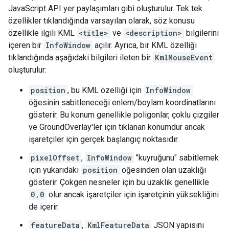
JavaScript API yer paylaşımları gibi oluşturulur. Tek tek
özellikler tıklandığında varsayılan olarak, söz konusu
özellikle ilgili KML
<title>
ve
<description>
bilgilerini
içeren bir
InfoWindow
açılır. Ayrıca, bir KML özelliği
tıklandığında aşağıdaki bilgileri ileten bir
KmlMouseEvent
oluşturulur:
position
, bu KML özelliği için
InfoWindow
öğesinin sabitleneceği enlem/boylam koordinatlarını
gösterir. Bu konum genellikle poligonlar, çoklu çizgiler
ve GroundOverlay'ler için tıklanan konumdur ancak
işaretçiler için gerçek başlangıç noktasıdır.
pixelOffset
,
InfoWindow
"kuyruğunu" sabitlemek
için yukarıdaki
position
öğesinden olan uzaklığı
gösterir. Çokgen nesneler için bu uzaklık genellikle
0,0
olur ancak işaretçiler için işaretçinin yüksekliğini
de içerir.
featureData
,
KmlFeatureData
JSON yapısını