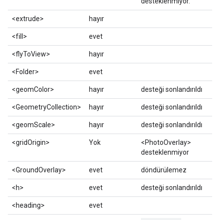
desteklenmiyor.
<extrude>
hayır
<fill>
evet
<flyToView>
hayır
<Folder>
evet
<geomColor>
hayır
desteği sonlandırıldı
<GeometryCollection>
hayır
desteği sonlandırıldı
<geomScale>
hayır
desteği sonlandırıldı
<gridOrigin>
Yok
<PhotoOverlay>
desteklenmiyor
<GroundOverlay>
evet
döndürülemez
<h>
evet
desteği sonlandırıldı
<heading>
evet