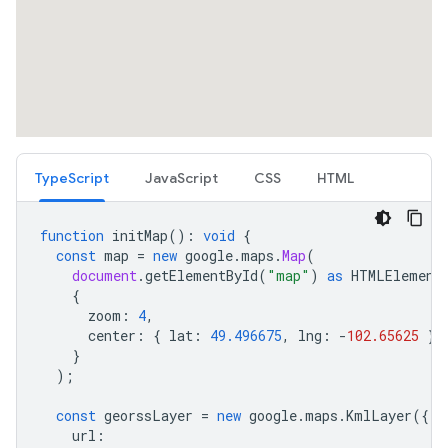
TypeScript
JavaScript
CSS
HTML
function
initMap
()
:
void
{
const
map
=
new
google
.
maps
.
Map
(
document
.
getElementById
(
"map"
)
as
HTMLElement
{
zoom
:
4
,
center
:
{
lat
:
49.496675
,
lng
:
-
102.65625
},
}
);
const
georssLayer
=
new
google
.
maps
.
KmlLayer
({
url
: