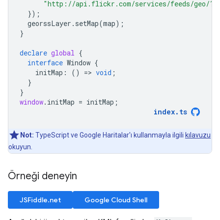
"http://api.flickr.com/services/feeds/geo/?g
});
georssLayer
.
setMap
(
map
);
}
declare
global
{
interface
Window
{
initMap
:
()
=
>
void
;
}
}
window
.
initMap
=
initMap
;
index
.
ts
Not:
TypeScript ve Google Haritalar'ı kullanmayla ilgili
kılavuzu
okuyun.
Örneği deneyin
JSFiddle.net
Google Cloud Shell