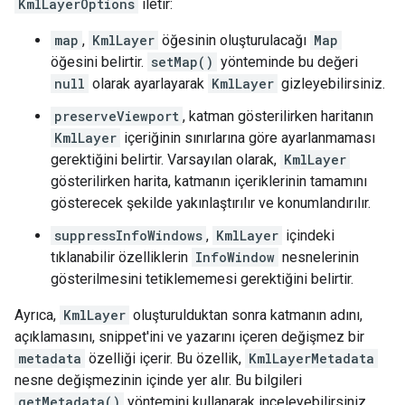
KmlLayerOptions
iletir:
map
,
KmlLayer
öğesinin oluşturulacağı
Map
öğesini belirtir.
setMap()
yönteminde bu değeri
null
olarak ayarlayarak
KmlLayer
gizleyebilirsiniz.
preserveViewport
, katman gösterilirken haritanın
KmlLayer
içeriğinin sınırlarına göre ayarlanmaması
gerektiğini belirtir. Varsayılan olarak,
KmlLayer
gösterilirken harita, katmanın içeriklerinin tamamını
gösterecek şekilde yakınlaştırılır ve konumlandırılır.
suppressInfoWindows
,
KmlLayer
içindeki
tıklanabilir özelliklerin
InfoWindow
nesnelerinin
gösterilmesini tetiklememesi gerektiğini belirtir.
Ayrıca,
KmlLayer
oluşturulduktan sonra katmanın adını,
açıklamasını, snippet'ini ve yazarını içeren değişmez bir
metadata
özelliği içerir. Bu özellik,
KmlLayerMetadata
nesne değişmezinin içinde yer alır. Bu bilgileri
getMetadata()
yöntemini kullanarak inceleyebilirsiniz.