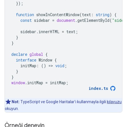
});
function
showInContentWindow
(
text
:
string
)
{
const
sidebar
=
document
.
getElementById
(
"sideb
sidebar
.
innerHTML
=
text
;
}
}
declare
global
{
interface
Window
{
initMap
:
()
=
>
void
;
}
}
window
.
initMap
=
initMap
;
index
.
ts
Not:
TypeScript ve Google Haritalar'ı kullanmayla ilgili
kılavuzu
okuyun.
Örneği deneyin