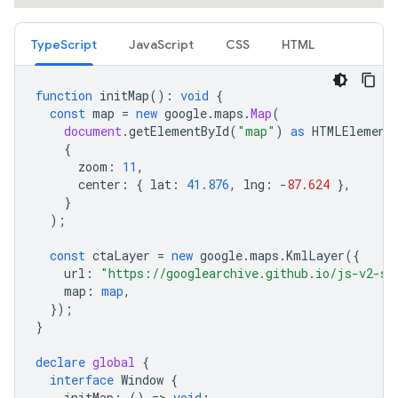
TypeScript
JavaScript
CSS
HTML
function
initMap
()
:
void
{
const
map
=
new
google
.
maps
.
Map
(
document
.
getElementById
(
"map"
)
as
HTMLElement
{
zoom
:
11
,
center
:
{
lat
:
41.876
,
lng
:
-
87.624
},
}
);
const
ctaLayer
=
new
google
.
maps
.
KmlLayer
({
url
:
"https://googlearchive.github.io/js-v2-sa
map
:
map
,
});
}
declare
global
{
interface
Window
{
initMap
:
()
=
>
void
;