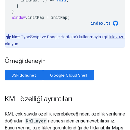
}
}
window
.
initMap
=
initMap
;
index
.
ts
Not:
TypeScript ve Google Haritalar'ı kullanmayla ilgili
kılavuzu
okuyun.
Örneği deneyin
JSFiddle.net
Google Cloud Shell
KML özelliği ayrıntıları
KML çok sayıda özellik içerebileceğinden, özellik verilerine
doğrudan
KmlLayer
nesnesinden erişemeyebilirsiniz.
Bunun yerine, özellikler görüntülendiğinde tıklanabilir Maps