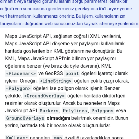
olmanız veya tarayıcı görüntü alanını sorgu parametresi olarak bir
coğrafi veri sunucusuna göndermeniz gerekiyorsa
KmlLayer
yerine
veri katmanlarını
kullanmanızı öneririz. Bu işlem, kullanıcılarınızın
tarayıcılarını doğrudan web sunucunuzdan kaynak istemeye yönlendirir.
Maps JavaScript API, sağlanan coğrafi XML verilerini,
Maps JavaScript API döşeme yer paylaşımı kullanılarak
haritada gösterilen bir KML gösterimine dönüştürür. Bu
KML, Maps JavaScript API'nin bilinen yer paylaşımı
öğelerine benzer (ve biraz da öyle davranır). KML
<Placemark>
ve GeoRSS
point
öğeleri işaretçi olarak
işlenir. Örneğin,
<LineString>
öğeleri çoklu çizgi olarak,
<Polygon>
öğeleri ise poligon olarak işlenir. Benzer
şekilde,
<GroundOverlay>
öğeleri haritada dikdörtgen
resimler olarak oluşturulur. Ancak bu nesnelerin Maps
JavaScript API
Markers
,
Polylines
,
Polygons
veya
GroundOverlays
olmadığını
belirtmek önemlidir. Bunun
yerine, haritada tek bir nesne olarak oluşturulurlar.
KmlLayer
nesneleri,
map
özelliği ayarlandıktan sonra