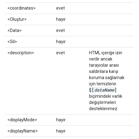
<coordinates>
evet
<Oluştur>
hayır
<Data>
evet
<Sil>
hayır
<description>
evet
HTML içeriğe izin
verilir ancak
tarayıcılar arası
saldırılara karşı
koruma sağlamak
için temizlenir.
$[
data
Name
]
biçimindeki varlık
değiştirmeleri
desteklenmez.
<displayMode>
hayır
<displayName>
hayır