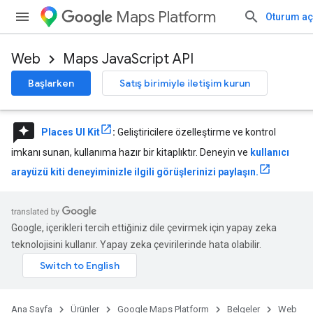
Maps Platform
Oturum aç
Web
Maps JavaScript API
Başlarken
Satış birimiyle iletişim kurun
reviews
Places UI Kit
:
Geliştiricilere özelleştirme ve kontrol
imkanı sunan, kullanıma hazır bir kitaplıktır. Deneyin ve
kullanıcı
arayüzü kiti deneyiminizle ilgili görüşlerinizi paylaşın.
Google, içerikleri tercih ettiğiniz dile çevirmek için yapay zeka
teknolojisini kullanır. Yapay zeka çevirilerinde hata olabilir.
Ana Sayfa
Ürünler
Google Maps Platform
Belgeler
Web