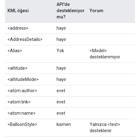
API'de
KML öğesi
destekleniyor
Yorum
mu?
<address>
hayır
<AddressDetails>
hayır
<Alias>
Yok
<Model>
desteklenmiyor
<altitude>
hayır
<altitudeMode>
hayır
<atom:author>
evet
<atom:link>
evet
<atom:name>
evet
<BalloonStyle>
kısmen
Yalnızca <text>
desteklenir.