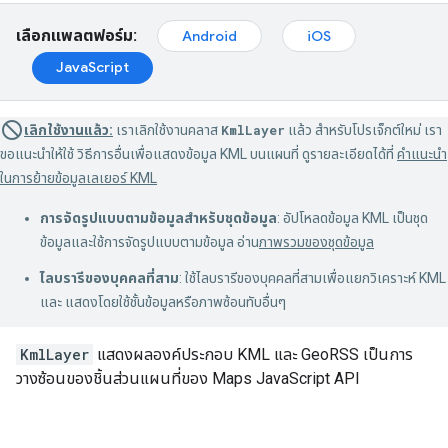
เลือกแพลตฟอร์ม:
Android
iOS
JavaScript
เลิกใช้งานแล้ว:
เราเลิกใช้งานคลาส
KmlLayer
แล้ว สำหรับโปรเจ็กต์ใหม่ เรา
ขอแนะนำให้ใช้ วิธีการอื่นเพื่อแสดงข้อมูล KML บนแผนที่ ดูรายละเอียดได้ที่
คำแนะนำ
ในการย้ายข้อมูลเลเยอร์ KML
การจัดรูปแบบตามข้อมูลสำหรับชุดข้อมูล
: อัปโหลดข้อมูล KML เป็นชุด
ข้อมูลและใช้การจัดรูปแบบตามข้อมูล อ่าน
ภาพรวมของชุดข้อมูล
ไลบรารีของบุคคลที่สาม
: ใช้ไลบรารีของบุคคลที่สามเพื่อแยกวิเคราะห์ KML
และ แสดงโดยใช้ชั้นข้อมูลหรือภาพซ้อนทับอื่นๆ
KmlLayer
แสดงผลองค์ประกอบ KML และ GeoRSS เป็นการ
วางซ้อนของชิ้นส่วนแผนที่ของ Maps JavaScript API