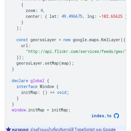
{
zoom
:
4
,
center
:
{
lat
:
49.496675
,
lng
:
-
102.65625
},
}
);
const
georssLayer
=
new
google
.
maps
.
KmlLayer
({
url
:
"http://api.flickr.com/services/feeds/geo/?g
});
georssLayer
.
setMap
(
map
);
}
declare
global
{
interface
Window
{
initMap
:
()
=
>
void
;
}
}
window
.
initMap
=
initMap
;
index
.
ts
หมายเหตุ:
อ่าน
คำแนะนำ
เกี่ยวกับการใช้ TypeScript และ Google