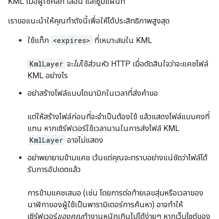
KML เมื่อผู้ใช้คลิก เลื่อน และซูมแผนที่
เราขอแนะนำให้คุณทำดังนี้เพื่อให้ได้ประสิทธิภาพสูงสุด
ใช้แท็ก
<expires>
ที่เหมาะสมใน KML
KmlLayer
จะ
ไม่
ใช้ส่วนหัว HTTP เมื่อตัดสินใจว่าจะแคชไฟล์
KML อย่างไร
อย่าสร้างไฟล์แบบไดนามิกในเวลาที่ส่งคำขอ
แต่ให้สร้างไฟล์ก่อนที่จะจำเป็นต้องใช้ แล้วแสดงไฟล์แบบคงที่
แทน หากเซิร์ฟเวอร์ใช้เวลานานในการส่งไฟล์ KML
KmlLayer
อาจไม่แสดง
อย่าพยายามข้ามแคช เว้นแต่คุณจะทราบอย่างแน่ชัดว่าไฟล์ได้
รับการอัปเดตแล้ว
การข้ามแคชเสมอ (เช่น โดยการต่อท้ายเลขสุ่มหรือเวลาของ
นาฬิกาของผู้ใช้เป็นพารามิเตอร์การค้นหา) อาจทำให้
เซิร์ฟเวอร์
ของคุณ
ทำงานหนักเกินไปได้ง่ายๆ หากเว็บไซต์ของ