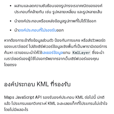
ผสานและลดความซับซ้อนของรูปทรงเรขาคณิตขององค์
ประกอบที่คล้ายกัน เช่น รูปหลายเหลี่ยม และรูปหลายเส้น
นำองค์ประกอบหรือแหล่งข้อมูลรูปภาพที่ไม่ได้ใช้ออก
นำ
องค์ประกอบที่ไม่รองรับ
ออก
หากต้องการเข้าถึงข้อมูลส่วนตัว ป้องกันการแคช หรือส่งวิวพอร์ต
ของเบราว์เซอร์ ไปยังเซิร์ฟเวอร์ข้อมูลเชิงพื้นที่เป็นพารามิเตอร์การ
ค้นหา เราขอแนะนำให้ใช้
เลเยอร์ข้อมูล
แทน
KmlLayer
ซึ่งจะนำ
เบราว์เซอร์ของผู้ใช้ไปขอทรัพยากรจากเว็บเซิร์ฟเวอร์ของคุณ
โดยตรง
องค์ประกอบ KML ที่รองรับ
Maps JavaScript API รองรับองค์ประกอบ KML ต่อไปนี้ ปกติ
แล้ว โปรแกรมแยกวิเคราะห์ KML จะละเลยแท็กที่โปรแกรมไม่เข้าใจ
โดยไม่มีผลอะไร