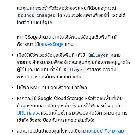
แต่คุณสามารถจำกัดวิวพอร์ตของแผนที่ด้วยเหตุการณ์
bounds_changed
ได้ ระบบจะส่งเฉพาะฟีเจอร์ที่ แสดงได้
โดยอัตโนมัติให้ผู้ใช้
หากมีข้อมูลจำนวนมากในเซิร์ฟเวอร์ข้อมูลเชิงพื้นที่ ให้
พิจารณา ใช้
เลเยอร์ข้อมูล
แทน
เมื่อใช้เซิร์ฟเวอร์ข้อมูลเชิงพื้นที่ ให้ใช้
KmlLayer
หลาย
รายการ สําหรับกลุ่มฟีเจอร์แต่ละกลุ่มที่คุณต้องการอนุญาตให้
ผู้ใช้เปิด/ปิด แทนที่จะใช้
KmlLayer
รายการเดียวที่มี
พารามิเตอร์การค้นหาที่แตกต่างกัน
ใช้ไฟล์ KMZ ที่บีบอัดเพื่อลดขนาดไฟล์
หากคุณใช้ Google Cloud Storage หรือโซลูชันพื้นที่เก็บ
ข้อมูลระบบคลาวด์อื่นๆ
หลีกเลี่ยง
การใช้ฟีเจอร์ต่างๆ เช่น
URL ที่ลงชื่อ
หรือโทเค็นชั่วคราวเพื่อบังคับใช้การควบคุมการ
เข้าถึง ซึ่งอาจ ป้องกันการแคชโดยไม่ตั้งใจ
ลดความแม่นยำของจุดทั้งหมดเป็น
ความแม่นยำที่เหมาะสม