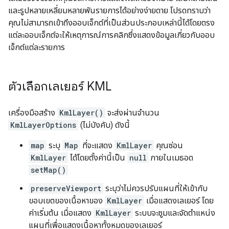
และรูปหลายเหลี่ยมหลายพันรายการได้อย่างง่ายดาย โปรดทราบว่า
คุณไม่สามารถเข้าถึงออบเจ็กต์ที่เป็นส่วนประกอบเหล่านี้ได้โดยตรง
แต่ละออบเจ็กต์จะให้เหตุการณ์การคลิกซึ่งแสดงข้อมูลเกี่ยวกับออบ
เจ็กต์แต่ละรายการ
ตัวเลือกเลเยอร์ KML
เครื่องมือสร้าง
KmlLayer()
จะส่งผ่านจำนวน
KmlLayerOptions
(ไม่บังคับ) ดังนี้
map
ระบุ
Map
ที่จะแสดง
KmlLayer
คุณซ่อน
KmlLayer
ได้โดยตั้งค่านี้เป็น
null
ภายในเมธอด
setMap()
preserveViewport
ระบุว่าไม่ควรปรับแผนที่ให้เข้ากับ
ขอบเขตของเนื้อหาของ
KmlLayer
เมื่อแสดงเลเยอร์ โดย
ค่าเริ่มต้น เมื่อแสดง
KmlLayer
ระบบจะซูมและจัดตำแหน่ง
แผนที่เพื่อแสดงเนื้อหาทั้งหมดของเลเยอร์