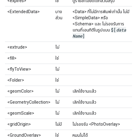
<expires>
ใช่
ดูรายละเอียดได้ที่ส่วนสรุป
<ExtendedData>
บาง
<Data> ที่ไม่มีการพิมพ์เท่านั้น ไม่มี
ส่วน
<SimpleData> หรือ
<Schema> และ ไม่รองรับการ
$[
data
แทนที่เอนทิตีในรูปแบบ
Name
]
<extrude>
ไม่
<fill>
ใช่
<flyToView>
ไม่
<Folder>
ใช่
<geomColor>
ไม่
เลิกใช้งานแล้ว
<GeometryCollection>
ไม่
เลิกใช้งานแล้ว
<geomScale>
ไม่
เลิกใช้งานแล้ว
<gridOrigin>
ไม่มี
ไม่รองรับ <PhotoOverlay>
<GroundOverlay>
ใช่
หมุนไม่ได้