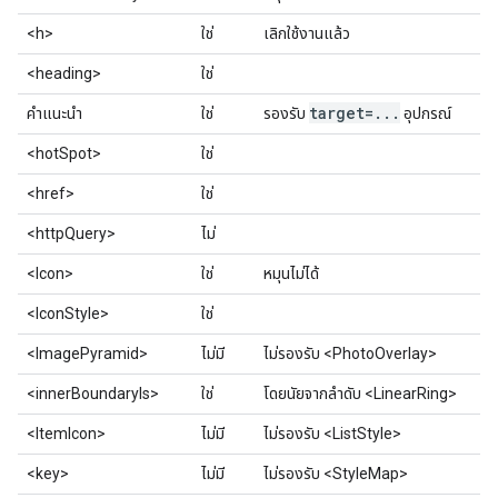
<h>
ใช่
เลิกใช้งานแล้ว
<heading>
ใช่
target=
.
.
.
คำแนะนำ
ใช่
รองรับ
อุปกรณ์
<hotSpot>
ใช่
<href>
ใช่
<httpQuery>
ไม่
<Icon>
ใช่
หมุนไม่ได้
<IconStyle>
ใช่
<ImagePyramid>
ไม่มี
ไม่รองรับ <PhotoOverlay>
<innerBoundaryIs>
ใช่
โดยนัยจากลำดับ <LinearRing>
<ItemIcon>
ไม่มี
ไม่รองรับ <ListStyle>
<key>
ไม่มี
ไม่รองรับ <StyleMap>