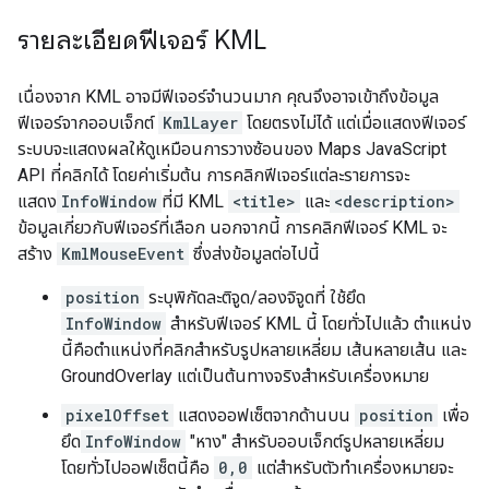
รายละเอียดฟีเจอร์ KML
เนื่องจาก KML อาจมีฟีเจอร์จำนวนมาก คุณจึงอาจเข้าถึงข้อมูล
ฟีเจอร์จากออบเจ็กต์
KmlLayer
โดยตรงไม่ได้ แต่เมื่อแสดงฟีเจอร์
ระบบจะแสดงผลให้ดูเหมือนการวางซ้อนของ Maps JavaScript
API ที่คลิกได้ โดยค่าเริ่มต้น การคลิกฟีเจอร์แต่ละรายการจะ
แสดง
InfoWindow
ที่มี KML
<title>
และ
<description>
ข้อมูลเกี่ยวกับฟีเจอร์ที่เลือก นอกจากนี้ การคลิกฟีเจอร์ KML จะ
สร้าง
KmlMouseEvent
ซึ่งส่งข้อมูลต่อไปนี้
position
ระบุพิกัดละติจูด/ลองจิจูดที่ ใช้ยึด
InfoWindow
สำหรับฟีเจอร์ KML นี้ โดยทั่วไปแล้ว ตำแหน่ง
นี้คือตำแหน่งที่คลิกสำหรับรูปหลายเหลี่ยม เส้นหลายเส้น และ
GroundOverlay แต่เป็นต้นทางจริงสำหรับเครื่องหมาย
pixelOffset
แสดงออฟเซ็ตจากด้านบน
position
เพื่อ
ยึด
InfoWindow
"หาง" สำหรับออบเจ็กต์รูปหลายเหลี่ยม
โดยทั่วไปออฟเซ็ตนี้คือ
0,0
แต่สำหรับตัวทำเครื่องหมายจะ