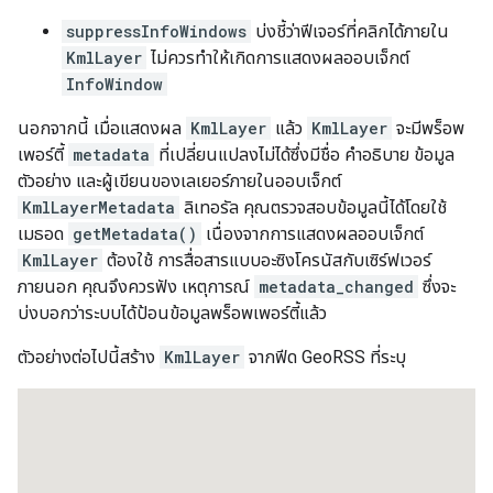
suppressInfoWindows
บ่งชี้ว่าฟีเจอร์ที่คลิกได้ภายใน
KmlLayer
ไม่ควรทําให้เกิดการแสดงผลออบเจ็กต์
InfoWindow
นอกจากนี้ เมื่อแสดงผล
KmlLayer
แล้ว
KmlLayer
จะมีพร็อพ
เพอร์ตี้
metadata
ที่เปลี่ยนแปลงไม่ได้ซึ่งมีชื่อ คำอธิบาย ข้อมูล
ตัวอย่าง และผู้เขียนของเลเยอร์ภายในออบเจ็กต์
KmlLayerMetadata
ลิเทอรัล คุณตรวจสอบข้อมูลนี้ได้โดยใช้
เมธอด
getMetadata()
เนื่องจากการแสดงผลออบเจ็กต์
KmlLayer
ต้องใช้ การสื่อสารแบบอะซิงโครนัสกับเซิร์ฟเวอร์
ภายนอก คุณจึงควรฟัง เหตุการณ์
metadata_changed
ซึ่งจะ
บ่งบอกว่าระบบได้ป้อนข้อมูลพร็อพเพอร์ตี้แล้ว
ตัวอย่างต่อไปนี้สร้าง
KmlLayer
จากฟีด GeoRSS ที่ระบุ