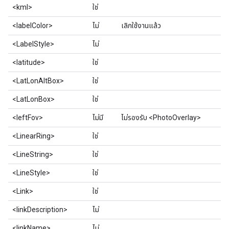
<kml>
ใช่
<labelColor>
ไม่
เลิกใช้งานแล้ว
<LabelStyle>
ไม่
<latitude>
ใช่
<LatLonAltBox>
ใช่
<LatLonBox>
ใช่
<leftFov>
ไม่มี
ไม่รองรับ <PhotoOverlay>
<LinearRing>
ใช่
<LineString>
ใช่
<LineStyle>
ใช่
<Link>
ใช่
<linkDescription>
ไม่
<linkName>
ไม่