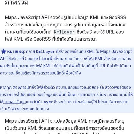
ภาพรวม
Maps JavaScript API รองรับรูปแบบข้อมูล KML และ GeoRSS
สำหรับการแสดงข้อมูลทางภูมิศาสตร์ รูปแบบข้อมูลเหล่านี้จะแสดง
ในแผนที่โดยใช้ออบเจ็กต์
KmlLayer
ซึ่งตัวสร้างจะใช้ URL ของ
ไฟล์ KML หรือ GeoRSS ที่เข้าถึงได้แบบสาธารณะ
หมายเหตุ:
คลาส
KmlLayer
ที่สร้างภาพซ้อนทับ KML ใน Maps JavaScript
API ใช้บริการที่ Google โฮสต์เพื่อดึงและแยกวิเคราะห์ไฟล์ KML สำหรับการแสดง
ผล ดังนั้น คุณจะแสดงไฟล์ KML ได้ก็ต่อเมื่อไฟล์นั้นโฮสต์อยู่ที่ URL ที่เข้าถึงได้แบบ
สาธารณะซึ่งไม่ต้องมีการตรวจสอบสิทธิ์เพื่อเข้าถึง
หากคุณต้องการเข้าถึงไฟล์ส่วนตัว ควบคุมแคชอย่างละเอียด หรือ ส่งวิวพอร์ตของ
เบราว์เซอร์ไปยังเซิร์ฟเวอร์ข้อมูลเชิงพื้นที่เป็นพารามิเตอร์การค้นหา เราขอแนะนำให้
ใช้
เลเยอร์ ข้อมูล
แทน
KmlLayer
ซึ่งจะนำเบราว์เซอร์ของผู้ใช้ ไปขอทรัพยากรจาก
เว็บเซิร์ฟเวอร์ของคุณโดยตรง
Maps JavaScript API จะแปลงข้อมูล XML ทางภูมิศาสตร์ที่ระบุ
เป็นตัวแทน KML ซึ่งจะแสดงบนแผนที่โดยใช้การวางซ้อนของชิ้น