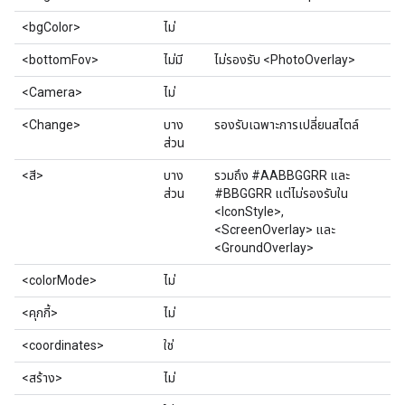
<bgColor>
ไม่
<bottomFov>
ไม่มี
ไม่รองรับ <PhotoOverlay>
<Camera>
ไม่
<Change>
บาง
รองรับเฉพาะการเปลี่ยนสไตล์
ส่วน
<สี>
บาง
รวมถึง #AABBGGRR และ
ส่วน
#BBGGRR แต่ไม่รองรับใน
<IconStyle>,
<ScreenOverlay> และ
<GroundOverlay>
<colorMode>
ไม่
<คุกกี้>
ไม่
<coordinates>
ใช่
<สร้าง>
ไม่