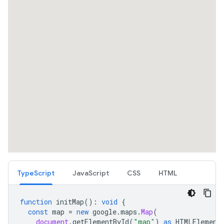
TypeScript
JavaScript
CSS
HTML
function
initMap
()
:
void
{
const
map
=
new
google
.
maps
.
Map
(
document
.
getElementById
(
"map"
)
as
HTMLElement