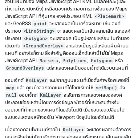
ส่วนแผนที่ของ Maps JavaScript API KML นี้มีลักษณะ (และ
ทำงานในระดับหนึ่ง) เหมือนองค์ประกอบการวางซ้อนของ Maps
JavaScript API ที่คุ้นเคย องค์ประกอบ KML
<Placemark>
และ GeoRSS
point
จะแสดงผลเป็นเครื่องหมาย เช่น องค์
ประกอบ
<LineString>
จะ แสดงผลเป็นเส้นหลายเส้น และองค์
ประกอบ
<Polygon>
จะแสดงผล เป็นรูปหลายเหลี่ยม ในทำนอง
เดียวกัน
<GroundOverlay>
จะแสดงเป็นรูปสี่เหลี่ยมผืนผ้าบน
แผนที่ อย่างไรก็ตาม สิ่งสำคัญคือออบเจ็กต์เหล่านี้
ไม่ใช่
Maps
JavaScript API
Markers
,
Polylines
,
Polygons
หรือ
GroundOverlays
แต่จะแสดงผลเป็นออบเจ็กต์เดียวบนแผนที่
ออบเจ็กต์
KmlLayer
จะปรากฏบนแผนที่เมื่อตั้งค่าพร็อพเพอร์ตี้
map
แล้ว คุณนำออกจากแผนที่ได้โดยเรียกใช้
setMap()
ส่ง
null
ออบเจ็กต์
KmlLayer
จะจัดการการแสดงผลขององค์
ประกอบย่อยเหล่านี้โดยการดึงข้อมูล ฟีเจอร์ที่เหมาะสมสำหรับ
ขอบเขตที่กำหนดของแผนที่โดยอัตโนมัติ เมื่อขอบเขตเปลี่ยนไป
ระบบจะแสดงผลฟีเจอร์ใน Viewport ปัจจุบันโดยอัตโนมัติ
เนื่องจากคอมโพเนนต์ภายใน
KmlLayer
จะแสดงผลตามต้องการ
เลเยอร์จึงช่วยให้คุณจัดการการแสดงผลเครื่องหมาย เส้นหลายเส้น