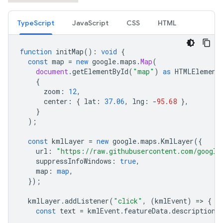
TypeScript
JavaScript
CSS
HTML
function
initMap
()
:
void
{
const
map
=
new
google
.
maps
.
Map
(
document
.
getElementById
(
"map"
)
as
HTMLElement
{
zoom
:
12
,
center
:
{
lat
:
37.06
,
lng
:
-
95.68
},
}
);
const
kmlLayer
=
new
google
.
maps
.
KmlLayer
({
url
:
"https://raw.githubusercontent.com/google
suppressInfoWindows
:
true
,
map
:
map
,
});
kmlLayer
.
addListener
(
"click"
,
(
kmlEvent
)
=
>
{
const
text
=
kmlEvent
.
featureData
.
description
;