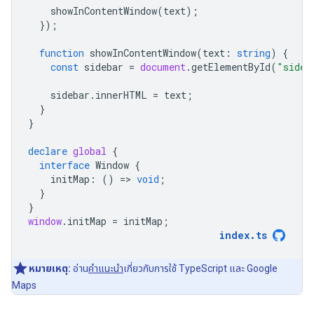
showInContentWindow
(
text
);
});
function
showInContentWindow
(
text
:
string
)
{
const
sidebar
=
document
.
getElementById
(
"sideb
sidebar
.
innerHTML
=
text
;
}
}
declare
global
{
interface
Window
{
initMap
:
()
=
>
void
;
}
}
window
.
initMap
=
initMap
;
index
.
ts
หมายเหตุ:
อ่าน
คำแนะนำ
เกี่ยวกับการใช้ TypeScript และ Google
Maps