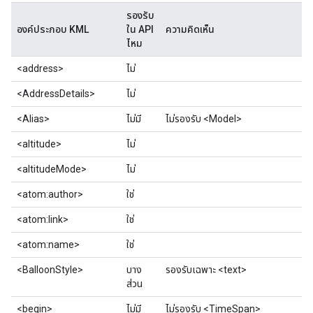
รองรับ
องค์ประกอบ KML
ใน API
ความคิดเห็น
ไหม
<address>
ไม่
<AddressDetails>
ไม่
<Alias>
ไม่มี
ไม่รองรับ <Model>
<altitude>
ไม่
<altitudeMode>
ไม่
<atom:author>
ใช่
<atom:link>
ใช่
<atom:name>
ใช่
<BalloonStyle>
บาง
รองรับเฉพาะ <text>
ส่วน
<begin>
ไม่มี
ไม่รองรับ <TimeSpan>