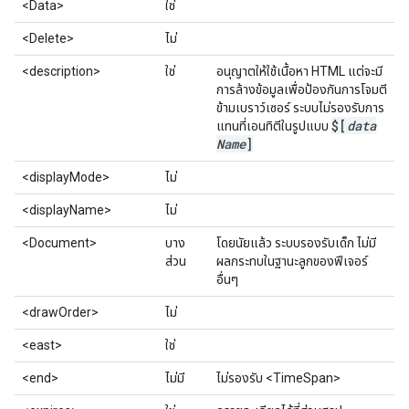
<Data>
ใช่
<Delete>
ไม่
<description>
ใช่
อนุญาตให้ใช้เนื้อหา HTML แต่จะมี
การล้างข้อมูลเพื่อป้องกันการโจมตี
ข้ามเบราว์เซอร์ ระบบไม่รองรับการ
$[
data
แทนที่เอนทิตีในรูปแบบ
Name
]
<displayMode>
ไม่
<displayName>
ไม่
<Document>
บาง
โดยนัยแล้ว ระบบรองรับเด็ก ไม่มี
ส่วน
ผลกระทบในฐานะลูกของฟีเจอร์
อื่นๆ
<drawOrder>
ไม่
<east>
ใช่
<end>
ไม่มี
ไม่รองรับ <TimeSpan>