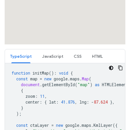
TypeScript
JavaScript
CSS
HTML
function
initMap
()
:
void
{
const
map
=
new
google
.
maps
.
Map
(
document
.
getElementById
(
"map"
)
as
HTMLElement
{
zoom
:
11
,
center
:
{
lat
:
41.876
,
lng
:
-
87.624
},
}
);
const
ctaLayer
=
new
google
.
maps
.
KmlLayer
({