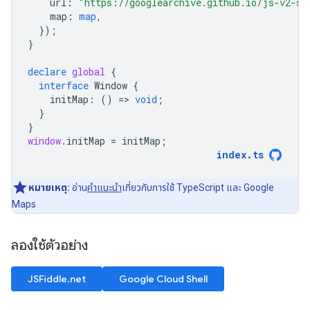
url
:
"https://googlearchive.github.io/js-v2-sa
map
:
map
,
});
}
declare
global
{
interface
Window
{
initMap
:
()
=
>
void
;
}
}
window
.
initMap
=
initMap
;
index
.
ts
หมายเหตุ:
อ่าน
คำแนะนำ
เกี่ยวกับการใช้ TypeScript และ Google
Maps
ลองใช้ตัวอย่าง
JSFiddle.net
Google Cloud Shell