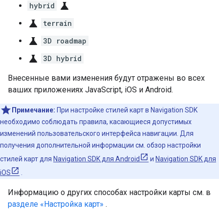
science
hybrid
science
terrain
science
3D roadmap
science
3D hybrid
Внесенные вами изменения будут отражены во всех
ваших приложениях JavaScript, iOS и Android.
Примечание:
При настройке стилей карт в Navigation SDK
необходимо соблюдать правила, касающиеся допустимых
изменений пользовательского интерфейса навигации. Для
получения дополнительной информации см. обзор настройки
стилей карт для
Navigation SDK для Android
и
Navigation SDK для
iOS
.
Информацию о других способах настройки карты см. в
разделе «Настройка карт»
.