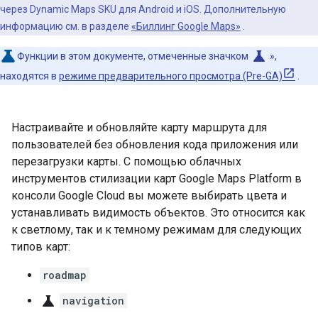
через Dynamic Maps SKU для Android и iOS. Дополнительную
информацию см. в разделе
«Биллинг Google Maps»
.
science
Функции в этом документе, отмеченные значком
»,
находятся в
режиме предварительного просмотра (Pre-GA)
.
Настраивайте и обновляйте карту маршрута для
пользователей без обновления кода приложения или
перезагрузки карты. С помощью облачных
инструментов стилизации карт Google Maps Platform в
консоли Google Cloud вы можете выбирать цвета и
устанавливать видимость объектов. Это относится как
к светлому, так и к темному режимам для следующих
типов карт:
roadmap
science
navigation