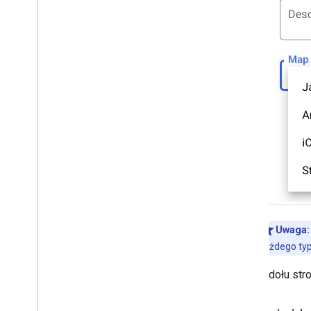
Wyświetl dane
Przegląd
Stylizacja zbiorów danych na
podstawie danych
Stylizacja granic na podstawie danych
KML
Geo
JSON
Warstwa danych
Mapa termiczna (wycofana)
Warstwy Natężenie ruchu
,
Transport
publiczny i Rower
Usługi
Wysokość względna
Uwaga:
Geokodowanie
każdego typ
Obraz w maksymalnym powiększeniu
Street View
U dołu stro
Dodatkowe biblioteki