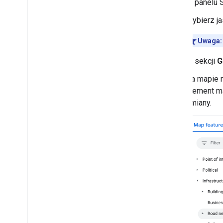
W panelu S
Rozpocznij
Rozpoczęcie i konfigurowanie
Wybierz ja
Samouczek – wyróżnianie
sieci drogowej
Uwaga:
Sprawdzanie ręcznie
przeniesionego stylu mapy
W sekcji
G
Zmiany funkcji mapy
Na mapie 
Tworzenie i używanie stylów map
element ma
Modyfikowanie ustawień mapy
zmiany.
Przykłady i wskazówki dotyczące
stylu
Rozwiązywanie problemów
Stylizacja JSON
Korzystanie z Map 3D
Przegląd
Rozpocznij
Pojęcia
Podstawowa mapa 3D
Znaczniki