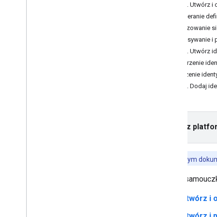
Krok 1. Utwórz i 
Script API
Otwieranie def
Obsługa błędów
Stylizowanie s
Rozwiązywanie problemów
Zapisywanie i 
Krok 2. Utwórz i
Samouczki
Tworzenie iden
Dodawanie mapy Google
z oznacznikami za pomocą kodu
Łączenie ident
HTML
Krok 3. Dodaj ide
Dodawanie znacznika na mapie
Google za pomocą Java
Scriptu
Dodawanie mapy Google do aplikacji
React
Wybierz platfo
Pokaż bieżącą lokalizację
znaczniki klastra
,
Funkcje w tym doku
Pojęcia
Obsługa wersji
W tym samouczku 
Lokalizacja
Utwórz i o
Sprawdzone metody
Type
Script
Utwórz i 