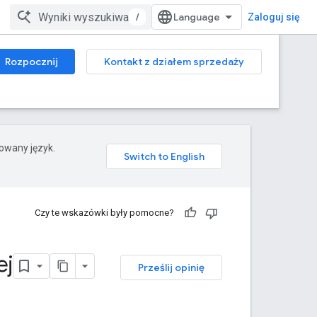
/
Zaloguj się
Rozpocznij
Kontakt z działem sprzedaży
rowany język.
Czy te wskazówki były pomocne?
ej
Prześlij opinię