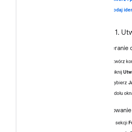
Obietnice
Dodaj iden
Mapa podstawowa
Dodawanie mapy Google do strony
internetowej
Krok 1
.
Utw
Mapowanie zdarzeń
Elementy sterujące mapą
Otwieranie 
Sterowanie powiększeniem i
przesunięciem
Otwórz ko
Typ renderowania (rastrowy
i wektorowy)
Kliknij
Utw
Typy map
Schemat kolorów mapy
Wybierz
J
Współrzędne mapy i kafelków
U dołu okna
Dostosowywanie map
Informacje ogólne
Stylizowanie
Zarządzanie identyfikatorami map
definiowanie stylów map w Google
Cloud
W sekcji
F
Przegląd