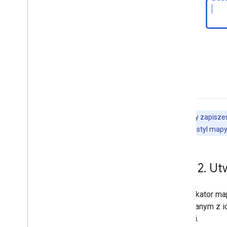
Praca z miejscami
Przegląd
Miejsca (nowość)
Pakiet UI do Miejsc
Przewodniki po miejscach
Praca z trasami
Przegląd
Rozpocznij
Uwaga:
gdy zapiszes
Wypróbuj wersję demonstracyjną
zaktualizujesz styl map
Klasa trasy
Klasa Route
Matrix
Przewodniki po migracji
Krok 2
.
Utw
Zasoby
Identyfikator m
Weryfikacja adresu
powiązanym z id
Przegląd
aplikacji.
Wypróbuj wersję demonstracyjną