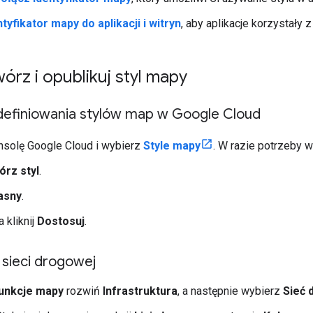
tyfikator mapy do aplikacji i witryn
, aby aplikacje korzystały 
órz i opublikuj styl mapy
definiowania stylów map w Google Cloud
nsolę Google Cloud i wybierz
Style mapy
. W razie potrzeby w
órz styl
.
asny
.
 kliknij
Dostosuj
.
 sieci drogowej
unkcje mapy
rozwiń
Infrastruktura
, a następnie wybierz
Sieć 