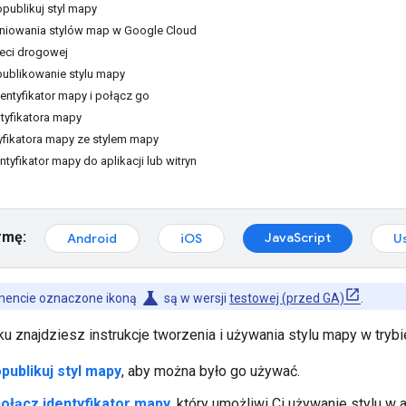
opublikuj styl mapy
iniowania stylów map w Google Cloud
ieci drogowej
publikowanie stylu mapy
dentyfikator mapy i połącz go
tyfikatora mapy
yfikatora mapy ze stylem mapy
ntyfikator mapy do aplikacji lub witryn
rmę:
JavaScript
Android
iOS
U
science
mencie oznaczone ikoną
są w wersji
testowej (przed GA)
.
znajdziesz instrukcje tworzenia i używania stylu mapy w trybie
publikuj styl mapy
, aby można było go używać.
połącz identyfikator mapy
, który umożliwi Ci używanie stylu w a