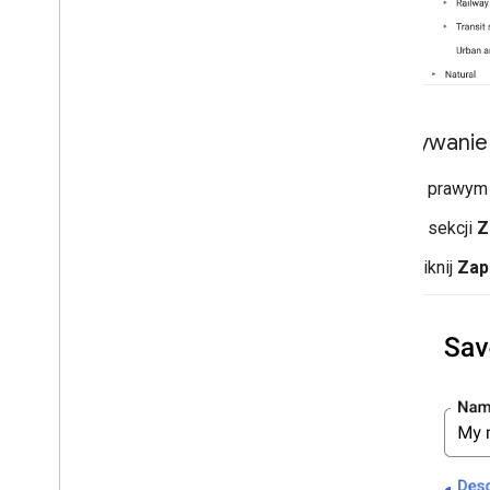
Rysuj na mapie
Zasoby
Znaczniki
Przegląd
Zapisywanie 
Rozpocznij
Dodawanie znacznika do mapy
W prawym 
Podstawowe dostosowywanie
znaczników
W sekcji
Z
Tworzenie znaczników z grafiką
Kliknij
Zap
Tworzenie znaczników za pomocą
kodu HTML i CSS
kontrolować zachowanie podczas
kolizji
,
wysokość i widoczność;
Ułatwianie klikania i dostępu do
znaczników
Umożliwienie przeciągania znaczników
Migracja do zaawansowanych
znaczników
Markery (starsza wersja)