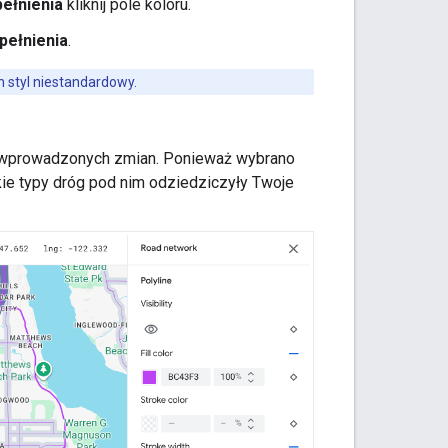
ełnienia
kliknij pole koloru.
pełnienia
.
 styl niestandardowy.
 wprowadzonych zmian. Ponieważ wybrano
kie typy dróg pod nim odziedziczyły Twoje