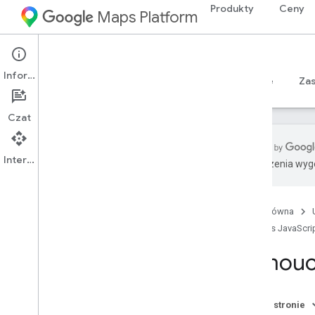
Produkty
Ceny
Maps Platform
Web
Maps JavaScript API
Informacje
Przewodniki
Materiały referencyjne
Sample
Za
Czat
Interfejs API
Tłumaczenia wyge
Maps Java
Script API
Przegląd
Strona główna
Konfigurowanie interfejsu Java
Script
API
Maps JavaScrip
Uzyskiwanie i używanie klucza
Samoucz
demonstracyjnego Map
Zabezpieczanie klucza interfejsu API
za pomocą funkcji sprawdzania
aplikacji
Na tej stronie
Wczytywanie interfejsu Maps Java