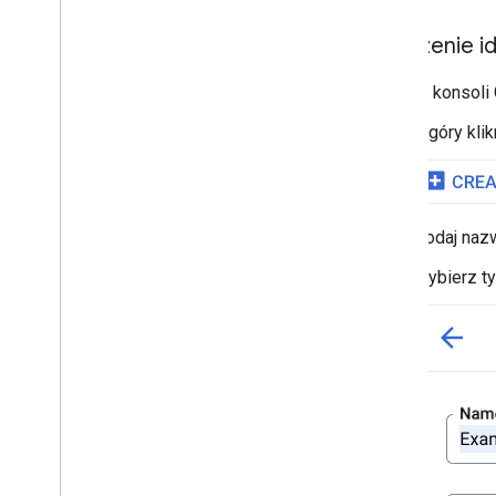
Rozpocznij
Tworzenie i
Weryfikowanie adresu
Podstawowe odpowiedzi
W konsoli
Obsługa odpowiedzi weryfikacyjnej
Obsługa adresów w Stanach
U góry klik
Zjednoczonych
Zasięg w krajach i regionach
Rysuj na mapie
Dodaj nazw
Przegląd
Wybierz ty
Okna informacyjne
Kształty i linie
Symbole
Funkcje Web
GL
Wizualizacje danych w Deck
.
gl
Nakładki na teren
Nakładki niestandardowe
Dodawanie niestandardowej legendy