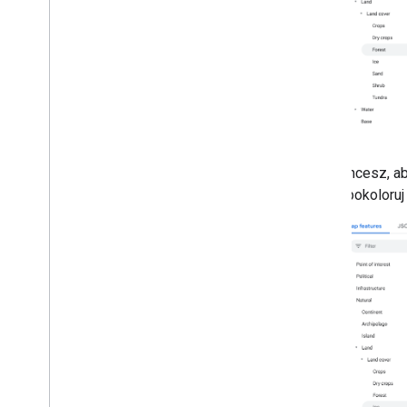
Praca z trasami
Przegląd
Rozpocznij
Wypróbuj wersję demonstracyjną
Klasa trasy
Klasa Route
Matrix
Przewodniki po migracji
Zasoby
Chcesz, ab
i pokoloru
Weryfikacja adresu
Przegląd
Wypróbuj wersję demonstracyjną
Rozpocznij
Weryfikowanie adresu
Podstawowe odpowiedzi
Obsługa odpowiedzi weryfikacyjnej
Obsługa adresów w Stanach
Zjednoczonych
Zasięg w krajach i regionach