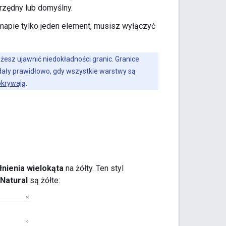
drzędny lub domyślny.
 mapie tylko jeden element, musisz wyłączyć
żesz ujawnić niedokładności granic. Granice
ały prawidłowo, gdy wszystkie warstwy są
okrywają
.
łnienia wielokąta
na żółty. Ten styl
Natural
są żółte: