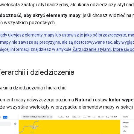
l wielokąta zastąpi styl nadrzędny, ale ikona odziedziczy styl na
doczność, aby ukryć elementy mapy:
jeśli chcesz widzieć na
ć wszystkich pozostałych.
gdy ukryjesz elementy mapy lub ustawisz je jako półprzezroczyste, mo
apy nie zawsze są precyzyjne, ale są dostosowywane tak, aby wygląd
ięcej informacji znajdziesz w artykule
Zarządzanie stylami, które się p
erarchii i dziedziczenia
łania dziedziczenia i hierarchii.
lement mapy najwyższego poziomu
Natural
i ustaw
kolor wype
 że wszystkie wielokąty w przypadku elementów mapy w sekcji