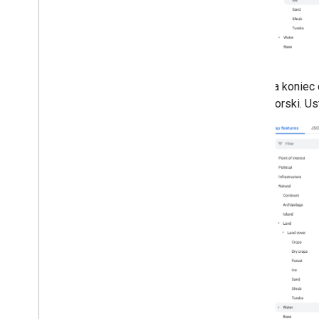
Rysuj na mapie
Przegląd
Okna informacyjne
Kształty i linie
Na koniec 
Symbole
morski. U
Funkcje Web
GL
Wizualizacje danych w Deck
.
gl
Nakładki na teren
Nakładki niestandardowe
Dodawanie niestandardowej legendy
Wyświetl dane
Przegląd
Stylizacja zbiorów danych na
podstawie danych
Stylizacja granic na podstawie danych
KML
Geo
JSON