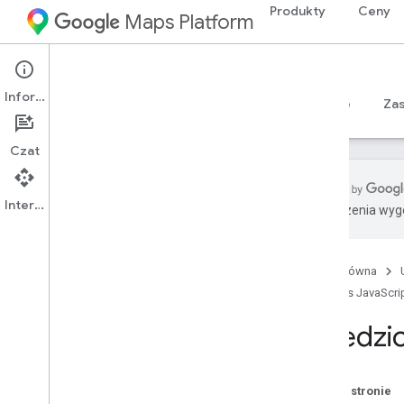
Produkty
Ceny
Maps Platform
Web
Maps JavaScript API
Informacje
Przewodniki
Materiały referencyjne
Sample
Za
Czat
Interfejs API
Tłumaczenia wyge
Maps Java
Script API
Przegląd
Strona główna
Konfigurowanie interfejsu Java
Script
API
Maps JavaScrip
Uzyskiwanie i używanie klucza
Dziedzic
demonstracyjnego Map
Zabezpieczanie klucza interfejsu API
za pomocą funkcji sprawdzania
aplikacji
Na tej stronie
Wczytywanie interfejsu Maps Java