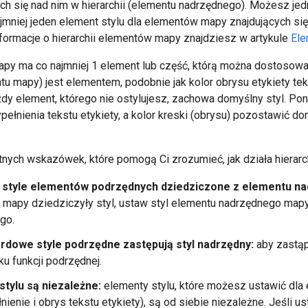
ch się nad nim w hierarchii (elementu nadrzędnego). Możesz je
ajmniej jeden element stylu dla elementów mapy znajdujących s
ormacje o hierarchii elementów mapy znajdziesz w artykule
Ele
apy ma co najmniej 1 element lub część, którą można dostosować
ntu mapy) jest elementem, podobnie jak kolor obrysu etykiety 
ażdy element, którego nie ostylujesz, zachowa domyślny styl. P
pełnienia tekstu etykiety, a kolor kreski (obrysu) pozostawić d
tnych wskazówek, które pomogą Ci zrozumieć, jak działa hierarch
style elementów podrzędnych dziedziczone z elementu n
mapy dziedziczyły styl, ustaw styl elementu nadrzędnego map
go.
rdowe style podrzędne zastępują styl nadrzędny:
aby zastąp
u funkcji podrzędnej.
stylu są niezależne:
elementy stylu, które możesz ustawić dla e
nienie i obrys tekstu etykiety), są od siebie niezależne. Jeśli u