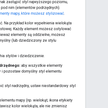
dnak zastąpić styl najwyższego poziomu,
ię pod nim (elementów podrzędnych).
menty mapy, które możesz stylizować
.
. Na przykład kolor wypełnienia wielokąta
tekstowej. Każdy element możesz ostylować
onieważ elementy są oddzielne, możesz
omyślny (lub dziedziczony ze stylu
ia stylów i dziedziczenie.
adrzędnego:
aby wszystkie elementy
y i pozostaw domyślny styl elementu
ić styl nadrzędny, ustaw niestandardowy styl
lementu mapy (np. wielokąt, ikona etykiety
stawisz kolor wielokąta, ale nie zmienisz