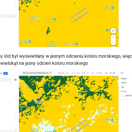
y lód był wyświetlany w jasnym odcieniu koloru morskiego, więc
j wielokąt na jasny odcień koloru morskiego.