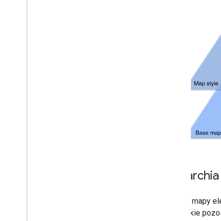
Obietnice
Mapa podstawowa
Dodawanie mapy Google do strony
internetowej
Mapowanie zdarzeń
Elementy sterujące mapą
Sterowanie powiększeniem i
przesunięciem
Typ renderowania (rastrowy
i wektorowy)
Typy map
Schemat kolorów mapy
Współrzędne mapy i kafelków
Dostosowywanie map
Informacje ogólne
Hierarchi
Zarządzanie identyfikatorami map
definiowanie stylów map w Google
W stylu mapy el
Cloud
wszystkie pozos
Przegląd