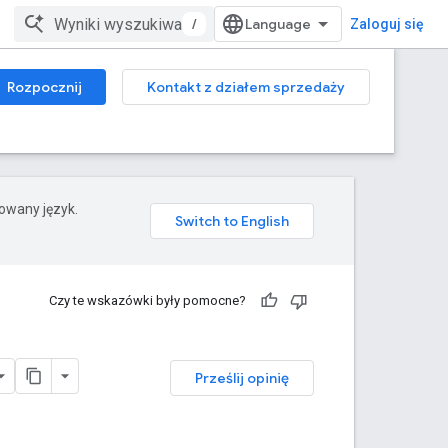
/
Zaloguj się
Rozpocznij
Kontakt z działem sprzedaży
rowany język.
Czy te wskazówki były pomocne?
Prześlij opinię