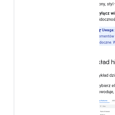
Modyfikowanie ustawień mapy
ikony, sty
Przykłady i wskazówki dotyczące
stylu
Wyłącz wi
Rozwiązywanie problemów
widocznoś
Stylizacja JSON
Uwaga:
elementów m
Korzystanie z Map 3D
widoczne. W
Przegląd
Rozpocznij
Pojęcia
Przykład hi
Podstawowa mapa 3D
Znaczniki
Rysuj na mapie
Oto przykład dzia
Zasoby
Wybierz e
powoduje,
Znaczniki
Przegląd
Rozpocznij
Dodawanie znacznika do mapy