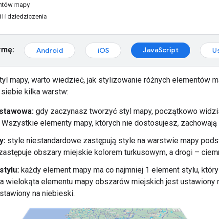
entów mapy
ii i dziedziczenia
rmę:
JavaScript
Android
iOS
U
yl mapy, warto wiedzieć, jak stylizowanie różnych elementów m
 siebie kilka warstw:
stawowa:
gdy zaczynasz tworzyć styl mapy, początkowo widzi
 Wszystkie elementy mapy, których nie dostosujesz, zachowają
y:
style niestandardowe zastępują style na warstwie mapy pods
zastępuje obszary miejskie kolorem turkusowym, a drogi – ciem
stylu:
każdy element mapy ma co najmniej 1 element stylu, któr
a wielokąta elementu mapy obszarów miejskich jest ustawiony na
ustawiony na niebieski.