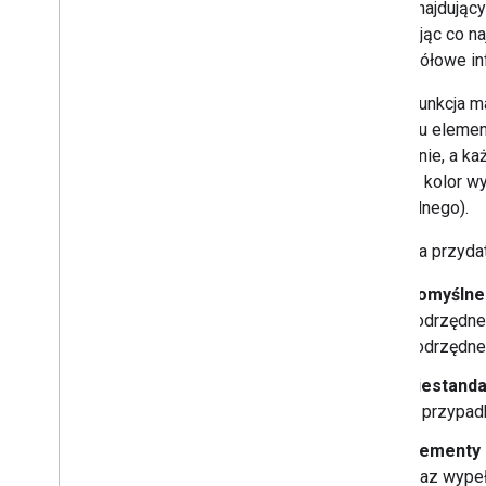
mapy znajdujący
Rozpocznij
ustawiając co n
Tworzenie i używanie stylów map
Szczegółowe inf
Tworzenie i używanie stylów
map
Każda funkcja m
Poruszanie się po mapie
w wersji testowej
(kształtu eleme
i wyszukiwanie elementów
oddzielnie, a k
Używanie JSON ze stylami
ustawić kolor wy
mapy
nadrzędnego).
Więcej informacji o trybach
i typach map
Oto kilka przyda
Testowanie aktualizacji stylu
mapy
Domyślne 
Stylizacja poziomów
powiększenia
podrzędne 
Praca z wersjami stylu mapy
podrzędne
Co możesz stylizować na
mapie
Niestanda
Dziedziczenie i hierarchia
w przypadk
stylów map
Elementy 
Zarządzanie stylami
,
które się
nakładają
oraz wypeł