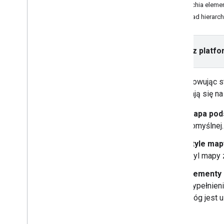
Hierarchia elem
Script API
Przykład hierarch
Obsługa błędów
Rozwiązywanie problemów
Wybierz platfo
Samouczki
Dodawanie mapy Google
z oznacznikami za pomocą kodu
Dostosowując st
HTML
Nakładają się na
Dodawanie znacznika na mapie
Google za pomocą Java
Scriptu
Mapa pod
Dodawanie mapy Google do aplikacji
React
domyślnej.
Pokaż bieżącą lokalizację
Style map
znaczniki klastra
,
styl mapy 
Pojęcia
Elementy 
Obsługa wersji
wypełnieni
Lokalizacja
dróg jest 
Sprawdzone metody
Type
Script