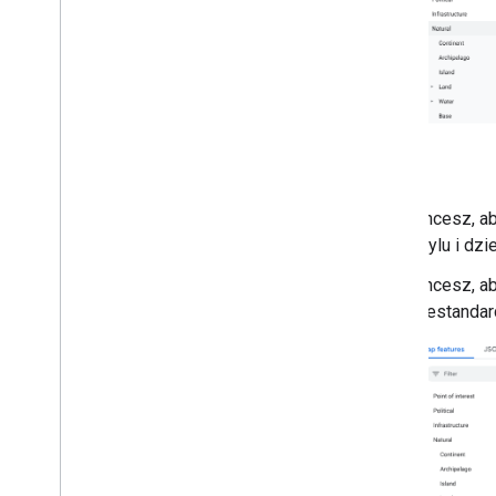
Podstawowe dostosowywanie
znaczników
Tworzenie znaczników z grafiką
Tworzenie znaczników za pomocą
kodu HTML i CSS
kontrolować zachowanie podczas
kolizji
,
wysokość i widoczność;
Ułatwianie klikania i dostępu do
znaczników
Umożliwienie przeciągania znaczników
Chcesz, a
Migracja do zaawansowanych
stylu i dz
znaczników
Chcesz, ab
Markery (starsza wersja)
niestandar
Praca z miejscami
Przegląd
Miejsca (nowość)
Pakiet UI do Miejsc
Przewodniki po miejscach