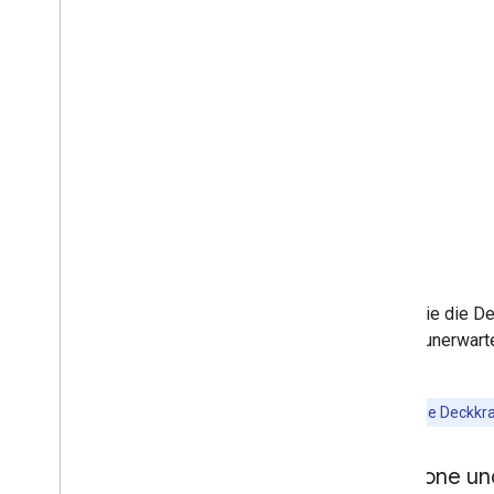
zugänglich machen
Markierung ziehbar machen
Auf erweiterte Markierungen umstellen
Markierungen (alt)
Mit Places arbeiten
Übersicht
Places (Neu)
UI-Kit für Places
Places-Leitfäden
Mit Routen arbeiten
Wenn Sie die De
Übersicht
ab. Um unerwarte
Los gehts
fest.
Demo anzeigen
Routenklasse
Hinweis:
Die Deckkraf
Klasse „Route Matrix“
Migrationsleitfäden
Polygone und
Ressourcen