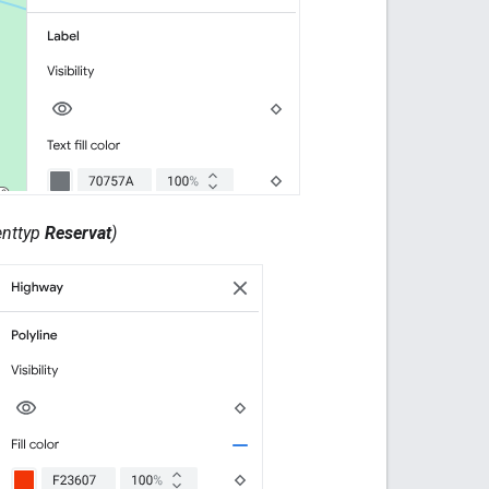
enttyp
Reservat
)