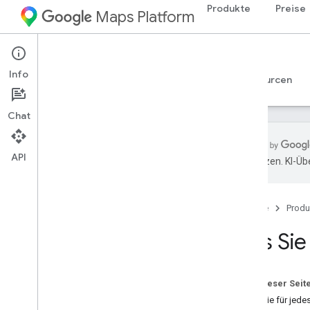
Produkte
Preise
Maps Platform
Web
Maps JavaScript API
Info
Leitfäden
Referenzen
Beispiele
Ressourcen
Chat
API
übersetzen. KI-Üb
Maps Java
Script API
Übersicht
Startseite
Produ
Java
Script API einrichten
Demoschlüssel für Google Maps
Was Sie
abrufen und verwenden
API-Schlüssel mit App-Überprüfung
schützen
Auf dieser Seit
Maps Java
Script API laden
Was Sie für jede
Fehlerbehandlung