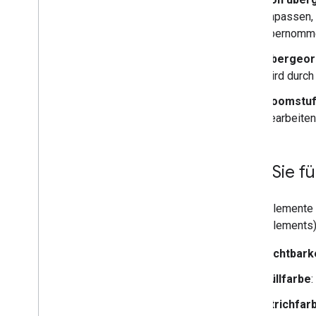
Google-Karte auf einer Webseite
anpassen, 
einfügen
übernomm
Kartenereignisse
Übergeord
Kartensteuerelemente
wird durch
Zoomen und Schwenken steuern
Renderingtyp (Raster und Vektor)
Zoomstuf
Kartentypen
bearbeiten
Kartenfarbschema
Karten- und Kachelkoordinaten
Karten anpassen
Was Sie fü
Übersicht
Karten-IDs verwalten
Kartenelemente 
Cloudbasiertes Gestalten von
Karteninhalten
Kartenelements)
Übersicht
Sichtbark
Jetzt starten
Kartenstile erstellen und
Füllfarbe
:
verwenden
Kartenstile erstellen und
Strichfar
verwenden