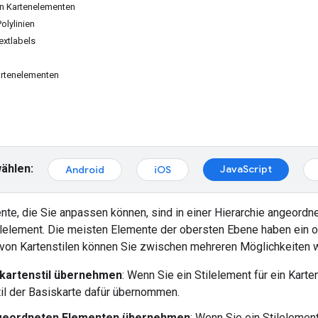
on Kartenelementen
olylinien
extlabels
artenelementen
ählen:
JavaScript
Android
iOS
nte, die Sie anpassen können, sind in einer Hierarchie angeordn
lelement. Die meisten Elemente der obersten Ebene haben ein 
on Kartenstilen können Sie zwischen mehreren Möglichkeiten w
kartenstil übernehmen
: Wenn Sie ein Stilelement für ein Kart
il der Basiskarte dafür übernommen.
geordneten Elementen übernehmen
: Wenn Sie ein Stileleme