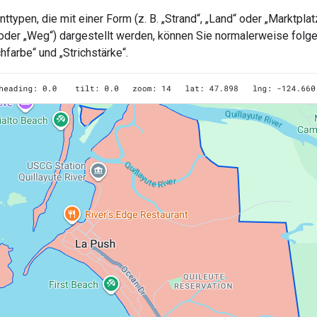
typen, die mit einer Form (z. B. „Strand“, „Land“ oder „Marktplatz“
oder „Weg“) dargestellt werden, können Sie normalerweise folgen
ichfarbe“ und „Strichstärke“.