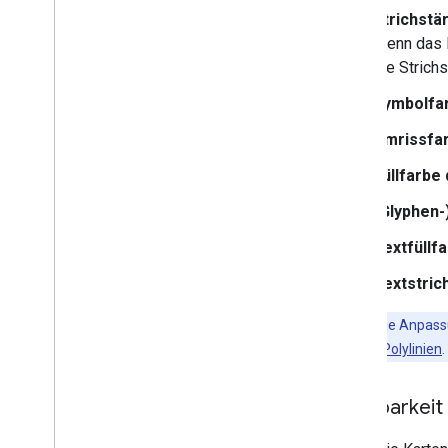
Strichstä
Vorschaukarte verwenden und
Elemente finden
Wenn das E
JSON mit Kartenstilen
die Strichs
verwenden
Informationen zu Modi und
Symbolfa
Kartentypen
Umrissfa
Kartenstil-Updates testen
Zoomstufen gestalten
Füllfarbe
Mit Kartenstilversionen arbeiten
(Glyphen
Was Sie auf einer Karte
gestalten können
Textfüllf
Hierarchie und Übernahme von
Kartenstilen
Textstric
Überschneidungen zwischen
Stilen verwalten
Hinweis:
Die Anpassu
Karteneinstellungen ändern
Polygone und Polylinien
.
Beispiele und Richtlinien für Stile
Fehler beheben
JSON-Stile
Sichtbarkei