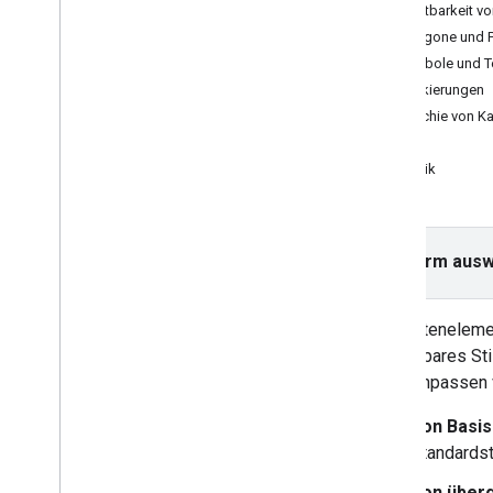
Sichtbarkeit v
Fehlerbehebung
Polygone und P
Symbole und T
Anleitungen
Markierungen
Mithilfe von HTML eine Google-Karte
mit Markierungen hinzufügen
Hierarchie von K
Mithilfe von Java
Script eine Markierung
POI
auf Ihrer Google-Karte einfügen
Politik
Google-Karte in eine React-App
einfügen
Aktuellen Standort anzeigen
Markierungs-Clustering
Plattform ausw
Konzepte
Die Karteneleme
Versionsverwaltung
anpassbares Sti
Lokalisierung
Beim Anpassen v
Best Practices
Type
Script
Von Basis
Promise-Objekte
Standardst
Basiskarte
Von über