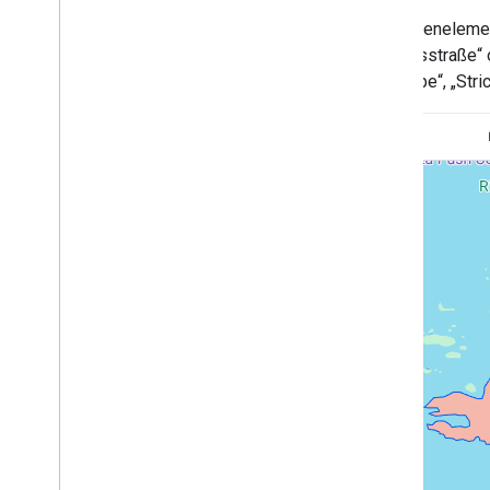
Für Kartenelement
Adressbestätigung
„Bundesstraße“ 
Übersicht
„Füllfarbe“, „Str
Demo anzeigen
Los gehts
Adresse bestätigen
Grundlegende Antwort verstehen
Validierungsantwort verarbeiten
Adressen in den USA verarbeiten
Länder- und Regionsabdeckung
Auf Karten zeichnen
Übersicht
Infofenster
Formen und Linien
Symbole
Web
GL-Elemente
Deck
.
gl-Datenvisualisierungen