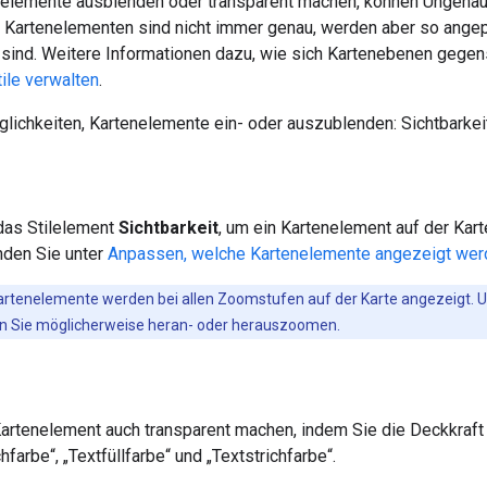
elemente ausblenden oder transparent machen, können Ungenaui
 Kartenelementen sind nicht immer genau, werden aber so angep
sind. Weitere Informationen dazu, wie sich Kartenebenen gegense
ile verwalten
.
lichkeiten, Kartenelemente ein- oder auszublenden: Sichtbarkei
das Stilelement
Sichtbarkeit
, um ein Kartenelement auf der Kar
nden Sie unter
Anpassen, welche Kartenelemente angezeigt wer
Kartenelemente werden bei allen Zoomstufen auf der Karte angezeigt. 
en Sie möglicherweise heran- oder herauszoomen.
Kartenelement auch transparent machen, indem Sie die Deckkraft
ichfarbe“, „Textfüllfarbe“ und „Textstrichfarbe“.