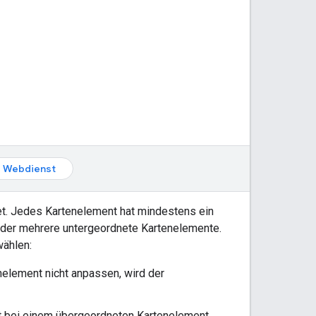
Webdienst
et. Jedes Kartenelement hat mindestens ein
oder mehrere untergeordnete Kartenelemente.
ählen:
enelement nicht anpassen, wird der
nt bei einem übergeordneten Kartenelement