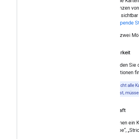
Wenn Sie Karten
Mit 3D Maps arbeiten
Die Grenzen von
Übersicht
Ebenen sichtbar 
Los gehts
Überlappende St
Konzepte
Basis-3D-Karte
Es gibt zwei Mög
Markierungen
Auf Karten zeichnen
Sichtbarkeit
Ressourcen
Verwenden Sie 
Markierungen
Informationen fi
Übersicht
Los gehts
Hinweis:
Nicht alle 
Markierung auf einer Karte einfügen
ausgeblendet ist, müss
Einfache Anpassung von Markierungen
Markierungen mit Grafiken erstellen
Deckkraft
Markierungen mit HTML und CSS
erstellen
Sie können ein 
Konfliktverhalten
,
Höhe und
„Füllfarbe“, „Str
Sichtbarkeit konfigurieren
Markierungen anklickbar und