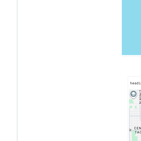
Boden-Overlays
Benutzerdefinierte Overlays
Benutzerdefinierte Legende hinzufügen
Daten anzeigen
Übersicht
Datengestützte Stile für Datasets
Datengestützte Stile für Grenzen
KML
Geo
JSON
Data-Ebene
Heatmap (eingestellt)
Ebenen für Verkehrslage
,
öffentliche
Verkehrsmittel und Radfahrer
Dienste
Elevation
Geocoding
Maximum Zoom Imagery