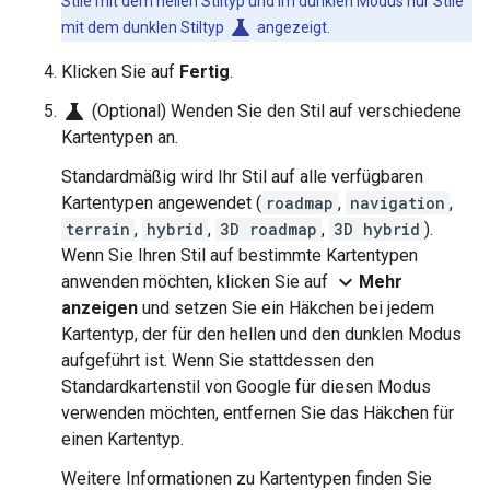
Stile mit dem hellen Stiltyp und im dunklen Modus nur Stile
science
mit dem dunklen Stiltyp
angezeigt.
Klicken Sie auf
Fertig
.
science
(Optional) Wenden Sie den Stil auf verschiedene
Kartentypen an.
Standardmäßig wird Ihr Stil auf alle verfügbaren
Kartentypen angewendet (
roadmap
,
navigation
,
terrain
,
hybrid
,
3D roadmap
,
3D hybrid
).
Wenn Sie Ihren Stil auf bestimmte Kartentypen
expand_more
anwenden möchten, klicken Sie auf
Mehr
anzeigen
und setzen Sie ein Häkchen bei jedem
Kartentyp, der für den hellen und den dunklen Modus
aufgeführt ist. Wenn Sie stattdessen den
Standardkartenstil von Google für diesen Modus
verwenden möchten, entfernen Sie das Häkchen für
einen Kartentyp.
Weitere Informationen zu Kartentypen finden Sie