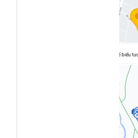
Điểm đánh dấu
Tổng quan
Bắt đầu
Thêm điểm đánh dấu vào bản đồ
Tuỳ chỉnh điểm đánh dấu cơ bản
Tạo điểm đánh dấu bằng đồ hoạ
Tạo điểm đánh dấu bằng HTML và CSS
Thay thế biểu t
Kiểm soát hành vi va chạm
,
độ cao và
khả năng hiển thị
Tạo điểm đánh dấu có thể nhấp và truy
cập
Làm cho điểm đánh dấu có thể kéo
Di chuyển sang điểm đánh dấu nâng
cao
Điểm đánh dấu (cũ)
Làm việc với Địa điểm
Tổng quan
Địa điểm (Mới)
Places UI Kit