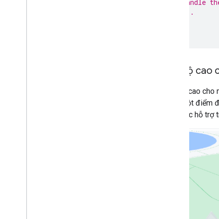
KML
// Handle th
// ...
Geo
JSON
});
Lớp dữ liệu
}
Bản đồ nhiệt (không dùng nữa)
Các lớp Giao thông
,
Phương tiện công
cộng và Xe đạp
Đặt độ cao c
Dịch vụ
Đặt độ cao cho m
Độ cao
cách một điểm đ
Mã hoá địa lý
chỉ được hỗ trợ 
Hình ảnh thu phóng tối đa
Chế độ xem phố
Thư viện bổ sung
Tổng quan
Tiện ích Máy đo chất lượng không
khí (thử nghiệm)
Thư viện bản vẽ (không dùng nữa)
Thư viện hình học
Thư viện trực quan hoá (không