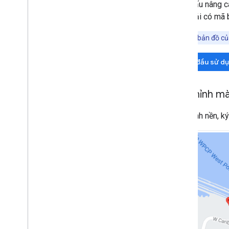
Thêm Google Maps vào trang web
đánh dấu nâng ca
Ánh xạ các sự kiện
Bạn phải có mã 
Các chế độ điều khiển trên bản đồ
Điều khiển tính năng thu phóng và kéo
Lưu ý:
Nếu bản đồ củ
Loại kết xuất (đường quét và vectơ)
Bắt đầu sử d
Loại bản đồ
Bản đồ phối màu
Toạ độ bản đồ và ô
Tuỳ chỉnh m
Tuỳ chỉnh bản đồ
Tuỳ chỉnh nền, k
Thao tác với Bản đồ 3D
Tổng quan
Bắt đầu
Ý tưởng
Bản đồ 3D cơ sở
Điểm đánh dấu
Vẽ trên bản đồ
Tài nguyên