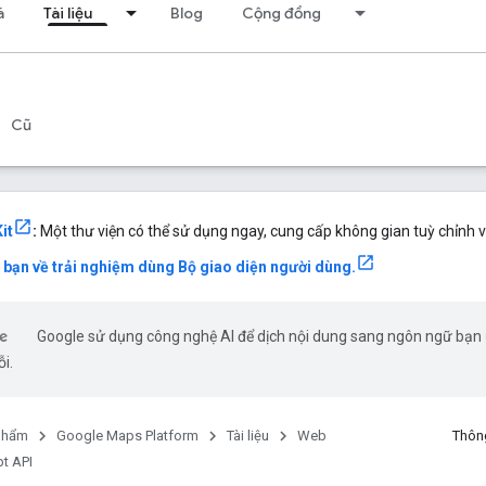
á
Tài liệu
Blog
Cộng đồng
Cũ
it
:
Một thư viện có thể sử dụng ngay, cung cấp không gian tuỳ chỉnh v
a bạn về trải nghiệm dùng Bộ giao diện người dùng.
Google sử dụng công nghệ AI để dịch nội dung sang ngôn ngữ bạn ư
ỗi.
phẩm
Google Maps Platform
Tài liệu
Web
Thông
t API