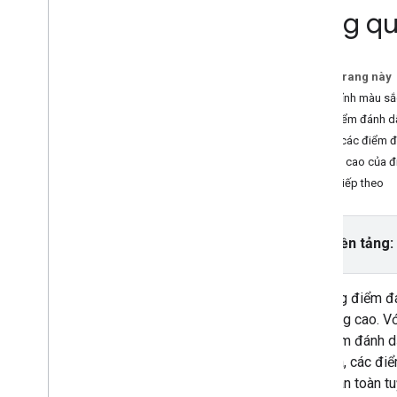
Tổng qu
Hướng dẫn
Thêm Google Maps có điểm đánh dấu
bằng HTML
Trên trang này
Thêm Google Maps có điểm đánh dấu
Tuỳ chỉnh màu sắc
bằng Java
Script
Tạo điểm đánh d
Thêm Google Maps vào ứng dụng
Khiến các điểm đ
React
Đặt độ cao của đi
Hiện vị trí hiện tại
Bước tiếp theo
Điểm đánh dấu cụm
Ý tưởng
Chọn nền tảng:
Lập phiên bản
Bản địa hoá
Các phương pháp hay nhất
Sử dụng điểm đán
Type
Script
dấu nâng cao. Vớ
Lời hứa
các điểm đánh dấ
hơn nữa, các đi
Bản đồ cơ sở
dấu hoàn toàn tu