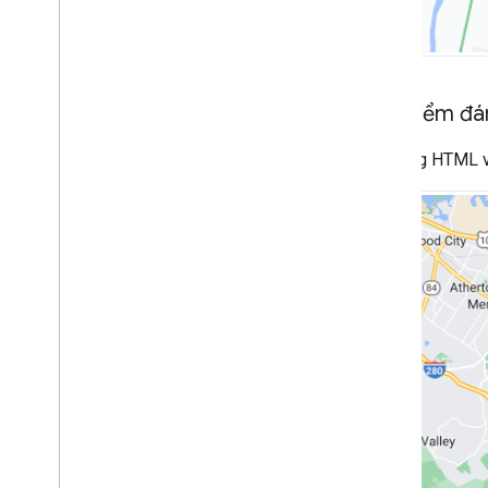
Hướng dẫn về địa điểm
Làm việc với các tuyến đường
Tổng quan
Tạo điểm đá
Bắt đầu
Xem bản minh hoạ
Sử dụng HTML và
Loại tuyến đường
Lớp Ma trận tuyến đường
Hướng dẫn di chuyển
Tài nguyên
Xác thực địa chỉ
Tổng quan
Xem bản minh hoạ
Bắt đầu
Xác thực địa chỉ
Hiểu phản hồi cơ bản
Xử lý phản hồi xác thực