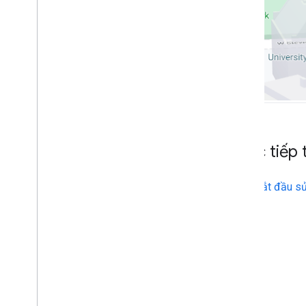
dùng nữa)
Thư viện nguồn mở
Hướng dẫn khác
Hướng dẫn di chuyển trình tải Google
Di chuyển trường địa điểm (open
_
now
,
utc
_
offset)
Nâng cấp từ phiên bản 2 lên phiên bản
3
Bước tiếp 
Bắt đầu s