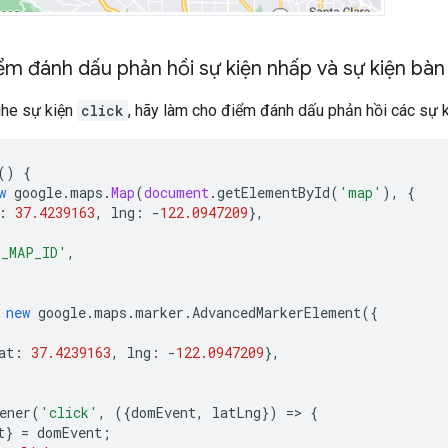
ểm đánh dấu phản hồi sự kiện nhấp và sự kiện bà
ghe sự kiện
click
, hãy làm cho điểm đánh dấu phản hồi các sự 
()
{
w
google
.
maps
.
Map
(
document
.
getElementById
(
'map'
),
{
:
37.4239163
,
lng
:
-
122.0947209
},
O_MAP_ID'
,
new
google
.
maps
.
marker
.
AdvancedMarkerElement
({
at
:
37.4239163
,
lng
:
-
122.0947209
},
ener
(
'click'
,
({
domEvent
,
latLng
})
=>
{
t
}
=
domEvent
;