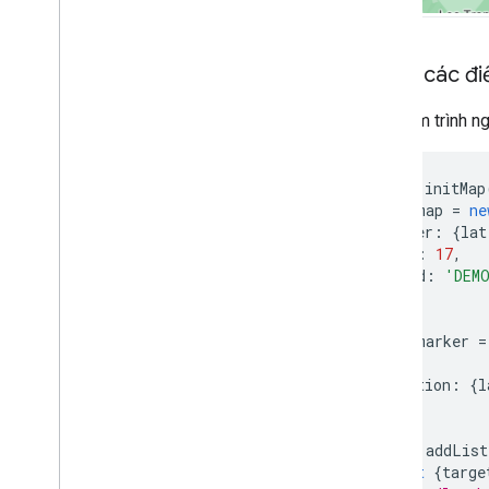
Xử lý địa chỉ ở Hoa Kỳ
Phạm vi quốc gia và khu vực
Khiến các đi
Vẽ trên bản đồ
Tổng quan
Khi thêm trình n
Cửa sổ thông tin
Hình dạng và đường kẻ
Biểu tượng
function
initMap
const
map
=
ne
Tính năng Web
GL
center
:
{
lat
Hình ảnh dữ liệu Deck
.
gl
zoom
:
17
,
Lớp phủ mặt đất
mapId
:
'DEM
Lớp phủ tuỳ chỉnh
});
Thêm chú thích tuỳ chỉnh
const
marker
=
map
,
Hiển thị dữ liệu
position
:
{
l
Tổng quan
});
Định kiểu dựa trên dữ liệu cho tập dữ
liệu
marker
.
addList
Định kiểu dựa trên dữ liệu cho ranh giới
const
{
targe