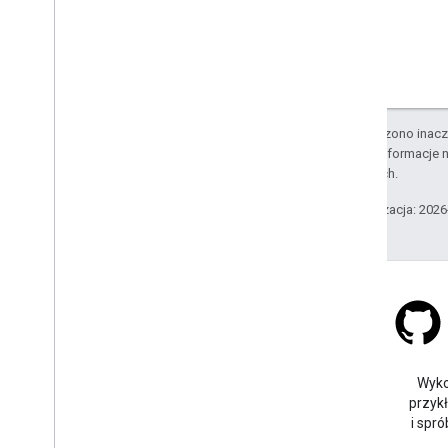
Rysuj na mapie
Znaczniki
znaczniki zaawansowane
Zdarzenia i gesty znacznika
Okna informacyjne
Kształty
O ile nie stwierdzono inacze
Szczegółowe informacje n
Nakładki na teren
stowarzyszonych.
Warstwy płytek
Ostatnia aktualizacja: 202
Biblioteki open source
Biblioteka narzędzi
Połącz bibliotekę
Stack Overflow
Zadaj pytanie pod tagiem
Wyko
google-maps-sdk-ios.
przyk
i spró