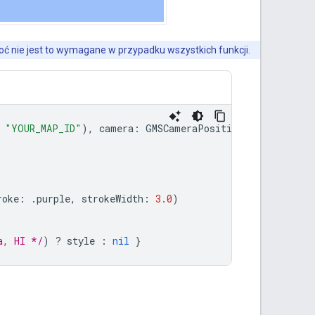
hoć nie jest to wymagane w przypadku wszystkich funkcji.
"YOUR_MAP_ID"
),
camera
:
GMSCameraPosition
(
latitude
:
2
roke
:
.
purple
,
strokeWidth
:
3.0
)
a, HI */
)
?
style
:
nil
}