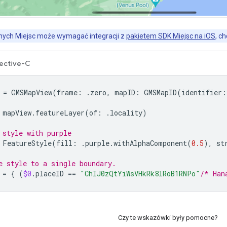
anych Miejsc może wymagać integracji z
pakietem SDK Miejsc na iOS
, c
ective-C
=
GMSMapView
(
frame
:
.
zero
,
mapID
:
GMSMapID
(
identifier
:
mapView
.
featureLayer
(
of
:
.
locality
)
 style with purple
FeatureStyle
(
fill
:
.
purple
.
withAlphaComponent
(
0.5
),
st
e style to a single boundary.
=
{
(
$0
.
placeID
==
"ChIJ0zQtYiWsVHkRk8lRoB1RNPo"
/* Han
Czy te wskazówki były pomocne?