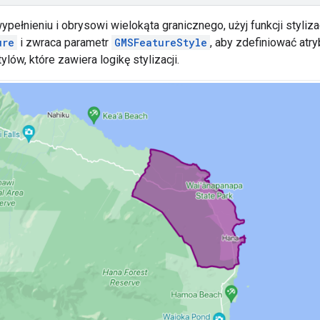
ypełnieniu i obrysowi wielokąta granicznego, użyj funkcji styliza
ure
i zwraca parametr
GMSFeatureStyle
, aby zdefiniować atr
ylów, które zawiera logikę stylizacji.