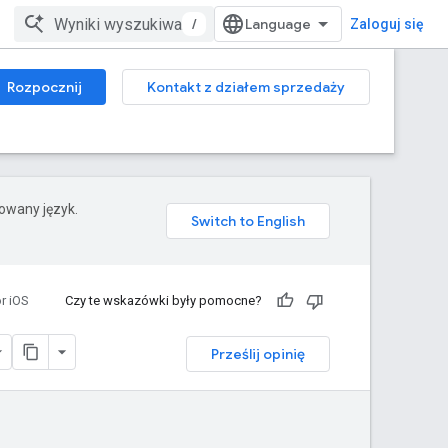
/
Zaloguj się
Rozpocznij
Kontakt z działem sprzedaży
rowany język.
r iOS
Czy te wskazówki były pomocne?
Prześlij opinię