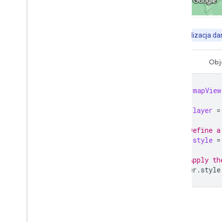
Stylizacja granic na podstawie
danych
Przegląd
Ważne:
stylizacja d
Pierwsze kroki
Nadawanie stylu wielokątowi
granicy
Swift
Obj
Tworzenie mapy kartogramu
Zdarzenia warstwy funkcji
let
mapView
Korzystanie z interfejsów Places
API i Geocoding API ze stylem
opartym na danych
let
layer
=
Zasięg granic Google
// Define a
let
style
=
Interakcja z mapą
Kamera i widok
// Apply th
Elementy sterujące i gesty
layer
.
style
Wydarzenia
Dane o lokalizacji
Odwrotne geokodowanie