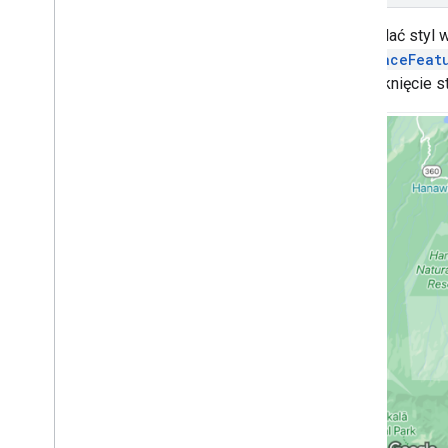
Samouczki
Aby nadać styl w
Dodawanie mapy ze znacznikiem
GMSPlaceFeat
Wybierz bieżące miejsce
na zamknięcie st
Utwórz mapę
Dodawanie mapy
Konfigurowanie mapy
Współrzędne mapy i fragmentów
Firmy i inne ciekawe miejsca
Street View
Uruchom Mapy Google
Dostosowywanie map
Informacje ogólne
Zarządzanie identyfikatorami map
definiowanie stylów map w Google
Cloud
Stylizacja JSON
Stylizacja zbiorów danych na
podstawie danych