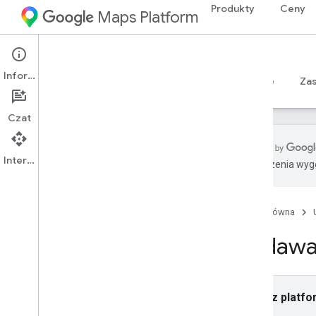
Produkty
Ceny
Maps Platform
iOS
Maps SDK for iOS
Informacje
Przewodniki
Materiały referencyjne
Sample
Za
Czat
Interfejs API
Tłumaczenia wyge
Maps SDK na i
OS
Przegląd
Strona główna
Konfiguracja
Nadawan
Konfigurowanie pakietu Maps SDK na i
OS
Konfigurowanie projektu Xcode
Wersje
Wybierz platfo