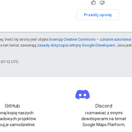
Prześlij opinię
j, treść tej strony jest objęta
licencją Creative Commons – uznanie autorstwa 
a ten temat zawierają
zasady dotyczące witryny Google Developers
. Java je
6-07-12 UTC.
GitHub
Discord
naj kopię naszych
rozmawiać z innymi
ładowych projektów
deweloperami na temat
buj je samodzielnie.
Google Maps Platform;