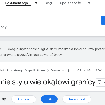
Dokumentacja
Blog
Społeczność
soby
Google używa technologii AI do tłumaczenia treści na Twój prefe
nerowane przez AI mogą zawierać błędy.
Usługi
Google Maps Platform
Dokumentacja
iOS
Maps SDK fo
ie stylu wielokątowi granicy
rmę:
iOS
Android
JavaScript