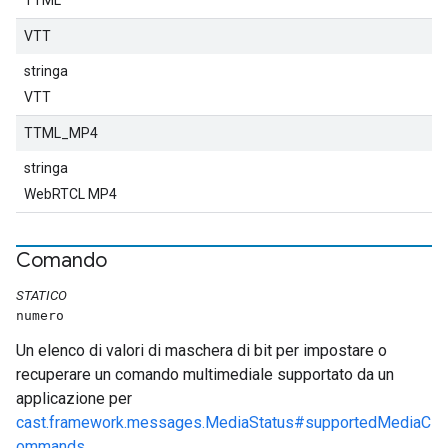
TTML
VTT
stringa
VTT
TTML_MP4
stringa
WebRTCL MP4
Comando
STATICO
numero
Un elenco di valori di maschera di bit per impostare o
recuperare un comando multimediale supportato da un
applicazione per
cast.framework.messages.MediaStatus#supportedMediaC
ommands
.