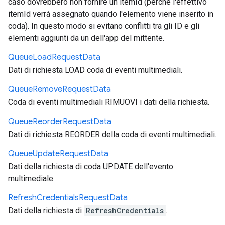
caso dovrebbero non fornire un itemId (perché l'effettivo
itemId verrà assegnato quando l'elemento viene inserito in
coda). In questo modo si evitano conflitti tra gli ID e gli
elementi aggiunti da un dell'app del mittente.
Queue
Load
Request
Data
Dati di richiesta LOAD coda di eventi multimediali.
Queue
Remove
Request
Data
Coda di eventi multimediali RIMUOVI i dati della richiesta.
Queue
Reorder
Request
Data
Dati di richiesta REORDER della coda di eventi multimediali.
Queue
Update
Request
Data
Dati della richiesta di coda UPDATE dell'evento
multimediale.
Refresh
Credentials
Request
Data
Dati della richiesta di
RefreshCredentials
.