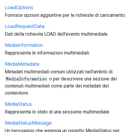
Load
Options
Fornisce opzioni aggiuntive per le richieste di caricamento.
Load
Request
Data
Dati della richiesta LOAD dell'evento multimediale.
Media
Information
Rappresenta le informazioni multimediali.
Media
Metadata
Metadati multimediali comuni utilizzati nell'ambito di
MediaInformation
o per descrivere una sezione dei
contenuti multimediali come parte dei metadati del
contenitore.
Media
Status
Rappresenta lo stato di una sessione multimediale.
Media
Status
Message
Un messaggio che aggrega un oggetto MediaStatus per