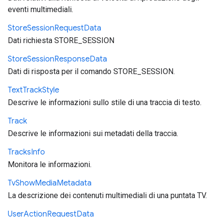
eventi multimediali.
Store
Session
Request
Data
Dati richiesta STORE_SESSION
Store
Session
Response
Data
Dati di risposta per il comando STORE_SESSION.
Text
Track
Style
Descrive le informazioni sullo stile di una traccia di testo.
Track
Descrive le informazioni sui metadati della traccia.
Tracks
Info
Monitora le informazioni.
Tv
Show
Media
Metadata
La descrizione dei contenuti multimediali di una puntata TV.
User
Action
Request
Data