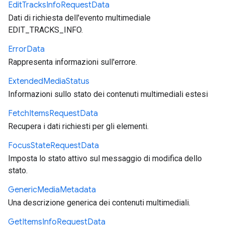
Edit
Tracks
Info
Request
Data
Dati di richiesta dell'evento multimediale
EDIT_TRACKS_INFO.
Error
Data
Rappresenta informazioni sull'errore.
Extended
Media
Status
Informazioni sullo stato dei contenuti multimediali estesi
Fetch
Items
Request
Data
Recupera i dati richiesti per gli elementi.
Focus
State
Request
Data
Imposta lo stato attivo sul messaggio di modifica dello
stato.
Generic
Media
Metadata
Una descrizione generica dei contenuti multimediali.
Get
Items
Info
Request
Data