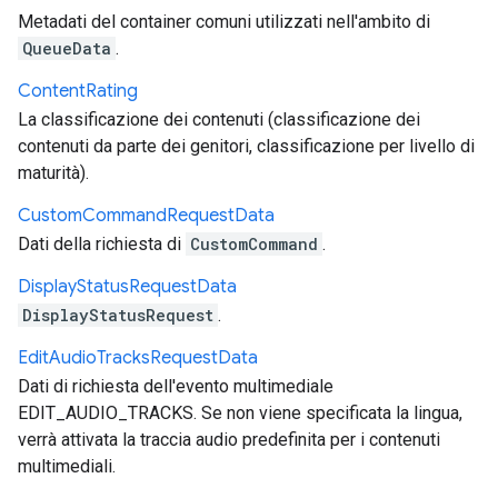
Metadati del container comuni utilizzati nell'ambito di
QueueData
.
Content
Rating
La classificazione dei contenuti (classificazione dei
contenuti da parte dei genitori, classificazione per livello di
maturità).
Custom
Command
Request
Data
Dati della richiesta di
CustomCommand
.
Display
Status
Request
Data
DisplayStatusRequest
.
Edit
Audio
Tracks
Request
Data
Dati di richiesta dell'evento multimediale
EDIT_AUDIO_TRACKS. Se non viene specificata la lingua,
verrà attivata la traccia audio predefinita per i contenuti
multimediali.