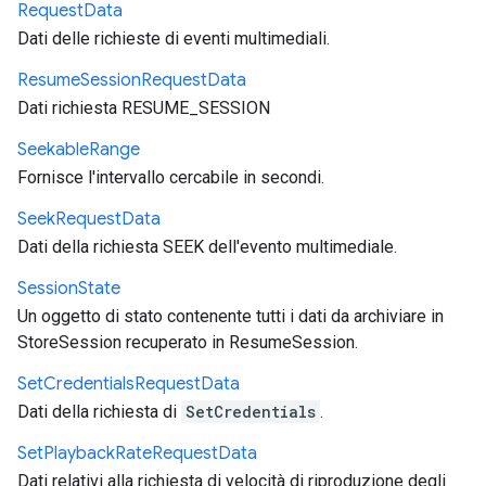
Request
Data
Dati delle richieste di eventi multimediali.
Resume
Session
Request
Data
Dati richiesta RESUME_SESSION
Seekable
Range
Fornisce l'intervallo cercabile in secondi.
Seek
Request
Data
Dati della richiesta SEEK dell'evento multimediale.
Session
State
Un oggetto di stato contenente tutti i dati da archiviare in
StoreSession recuperato in ResumeSession.
Set
Credentials
Request
Data
Dati della richiesta di
SetCredentials
.
Set
Playback
Rate
Request
Data
Dati relativi alla richiesta di velocità di riproduzione degli