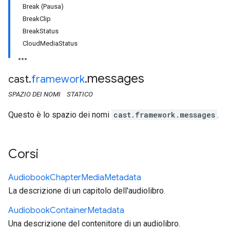
Break (Pausa)
BreakClip
BreakStatus
CloudMediaStatus
messages
cast
.
framework
.
SPAZIO DEI NOMI
STATICO
Questo è lo spazio dei nomi
cast.framework.messages
.
Corsi
Audiobook
Chapter
Media
Metadata
La descrizione di un capitolo dell'audiolibro.
Audiobook
Container
Metadata
Una descrizione del contenitore di un audiolibro.