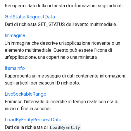
Recupera i dati della richiesta di informazioni sugli articoli.
Get
Status
Request
Data
Dati di richiesta GET_STATUS dell'evento multimediale.
Immagine
Un'immagine che descrive un'applicazione ricevente o un
elemento multimediale. Questo può essere l'icona di
un'applicazione, una copertina o una miniatura.
Items
Info
Rappresenta un messaggio di dati contenente informazioni
sugli articoli per ciascun ID richiesto.
Live
Seekable
Range
Fornisce l'intervallo di ricerche in tempo reale con ora di
inizio e fine in secondi.
Load
By
Entity
Request
Data
Dati della richiesta di
LoadByEntity
.