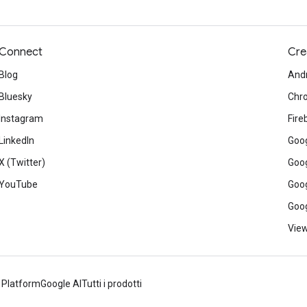
Connect
Cre
Blog
And
Bluesky
Chr
Instagram
Fire
LinkedIn
Goog
X (Twitter)
Goog
YouTube
Goog
Goog
View
 Platform
Google AI
Tutti i prodotti