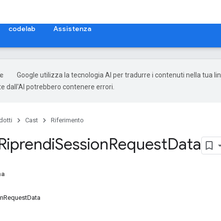
codelab
Assistenza
Google utilizza la tecnologia AI per tradurre i contenuti nella tua li
e dall'AI potrebbero contenere errori.
dotti
Cast
Riferimento
Riprendi
Session
Request
Data
na
nRequestData