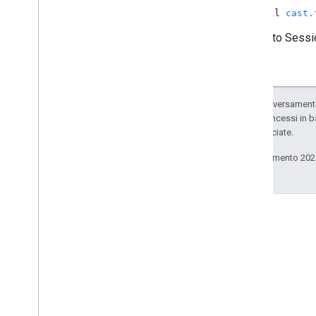
Metadati foto
Media
non-null
cast.
Precache
Request
Data
L'oggetto Sessi
Preload
Request
Data
Modifica coda
Queue
Data
ID coda
Salvo quando diversamente 
Insert
Insert
Request
Data
codice sono concessi in b
Elemento Coda
delle sue consociate.
Queue
Load
Request
Data
Ultimo aggiornamento 202
Queue
Remove
Request
Data
Coda
Ordine
Richiesta
Dati
Queue
Update
Request
Data
Aggiornamento credenziali
Request
Data
Dati
Richiesta
Riprendi sessione richiesta dati
Stack Overflow
See
KRequest
Data
Fai domande sotto il tag
Intervallo di ricerca
google-cast.
Stato
Sessione