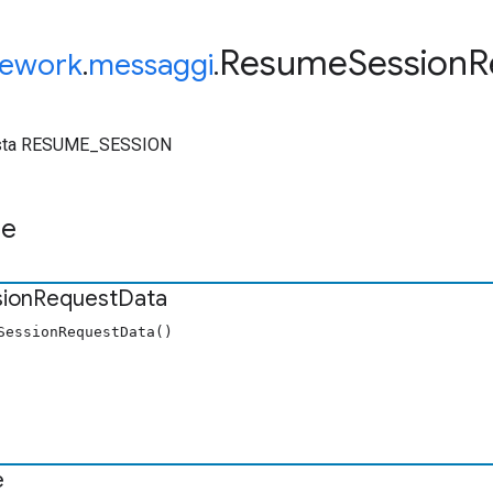
Resume
Session
R
ework
.
messaggi
.
hiesta RESUME_SESSION
re
ion
Request
Data
SessionRequestData()
e