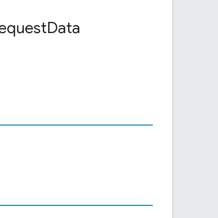
equest
Data