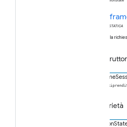
sessionState
Edit
Tracks
Info
Request
Data
Dati di errore
cast
.
fram
Stato multimediale esteso
Fetch
Item
Request
Data
CLASS
STATICA
Focus
State
Request
Data
Metadati
Media
Generici
Dati della ric
Get
Item
Info
Request
Data
Get
Status
Request
Data
Immagine
Costrutto
Info
Articoli
Intervallo Live
Seekable
Resume
Sess
Load
By
Entity
Request
Data
Load
Options
nuovo Riprendi
Load
Request
Data
Informazioni multimediali
Proprietà
Media
Metadata
Stato media
Metadati
Media
Media
session
Stat
Music
Track
Media
Metadata