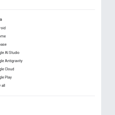
a
roid
ome
base
le AI Studio
le Antigravity
le Cloud
le Play
 all