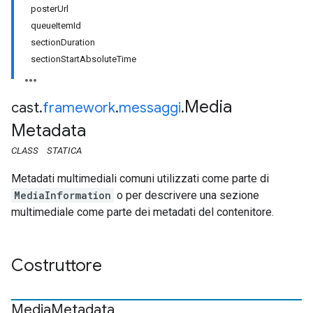
posterUrl
queueItemId
sectionDuration
sectionStartAbsoluteTime
Media
cast
.
framework
.
messaggi
.
Metadata
CLASS
STATICA
Metadati multimediali comuni utilizzati come parte di
MediaInformation
o per descrivere una sezione
multimediale come parte dei metadati del contenitore.
Costruttore
Media
Metadata