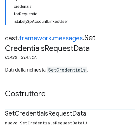
credenziali
forRequestId
isLikely3pAccountLinkedUser
Set
cast
.
framework
.
messages
.
Credentials
Request
Data
CLASS
STATICA
Dati della richiesta
SetCredentials
.
Costruttore
Set
Credentials
Request
Data
nuovo SetCredentialsRequestData()