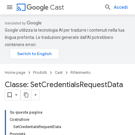
cast
Cast
Accedi
Google utilizza la tecnologia AI per tradurre i contenuti nella tua
lingua preferita. Le traduzioni generate dall'AI potrebbero
contenere errori.
Home page
Prodotti
Cast
Riferimento
Classe: Set
Credentials
Request
Data
Su questa pagina
Costruttore
SetCredentialsRequestData
Proprietà