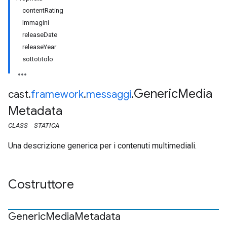
contentRating
Immagini
releaseDate
releaseYear
sottotitolo
Generic
Media
cast
.
framework
.
messaggi
.
Metadata
CLASS
STATICA
Una descrizione generica per i contenuti multimediali.
Costruttore
Generic
Media
Metadata