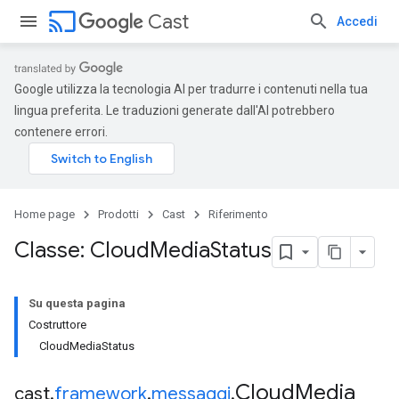
cast
Cast
Accedi
Google utilizza la tecnologia AI per tradurre i contenuti nella tua
lingua preferita. Le traduzioni generate dall'AI potrebbero
contenere errori.
Home page
Prodotti
Cast
Riferimento
Classe: Cloud
Media
Status
Su questa pagina
Costruttore
CloudMediaStatus
Cloud
Media
cast
.
framework
.
messaggi
.