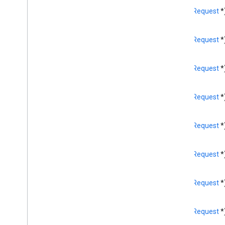
GCKUIMini
Media
Controls
View
(
GCKRequest
*
Controller
<GCKUIMini
Media
Controls
View
Controller
Delegate>
(
GCKRequest
*
GCKUIMultistate 按鈕
GCKUIplay
Rate
Controller
(
GCKRequest
*
GCKUIPlay
Pause
Toggle
Controller
GCKUIStream
Position
Controller
GCKUI 樣式
(
GCKRequest
*
GCKUIStyle
Style 屬性
GCKUIStyle
Attributes
Cast
View
(
GCKRequest
*
GCKUIStyle
Attributes
Connection
Controller
GCKUIStyle
Attributes
Connection
(
GCKRequest
*
Navigation
GCKUIStyle
Attributes
Connection
Toolbar
(
GCKRequest
*
GCKUIStyle
Attributes
Device
Chooser
(
GCKRequest
*
GCKUIStyle
Attributes
Device
Control