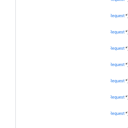
GCKMedia
Information
Builder
GCKMedia
Live
Seekable
Range
(
GCKRequest
*
GCKMedia
Load
Options
GCKMedia
Load
Request
Data
(
GCKRequest
*
GCKMedia
Load
Request
Data
Builder
GCKMedia
Metadata
(
GCKRequest
*
GCKMedia
Queue
GCKMedia
Queue
Container
Metadata
(
GCKRequest
*
GCKMedia
Queue
Container
Metadata
Builder
GCKMedia
Queue
Data
(
GCKRequest
*
GCKMedia
Queue
Data
Builder
<GCKMedia
Queue
Delegate>
(
GCKRequest
*
GCKMedia
Queue
Item
GCKMedia
Queue
Item
Builder
(
GCKRequest
*
GCKMedia
Queue
Load
Options
GCKMedia
Request
Item