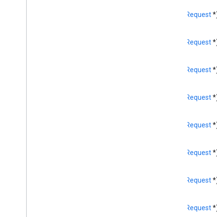
GCKUIStyle
Attributes
Expand
(
GCKRequest
*
Controller
GCKUIStyle
Attributes
Guest
Mode
Pairing
Dialog
(
GCKRequest
*
GCKUIStyle
Attributes 指令
GCKUIStyle
Attributes
Media
Control
(
GCKRequest
*
GCKUIStyle
Attributes
Mini
Controller
GCKUIStyle
Attributes
No
Devices
(
GCKRequest
*
Available
Controller
GCKUIStyle
Attributes
Track
Selector
(
GCKRequest
*
GCKUIUtils
GCKVASTAds 要求
(
GCKRequest
*
GCKVideo
Info
NSDictionary(
GCKAdditions)
(
GCKRequest
*
NSMutableDictionary(
GCKAdditions)
NSTimer(
GCKAddationss)
(
GCKRequest
*
檔案