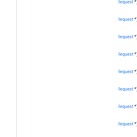
GCKMedia
Seek
Options
(
GCKRequest
*
GCKMedia
Status
GCKMedia
Text
Track 樣式
(
GCKRequest
*
GCKMedia
Track
GCK 多可用區裝置
(
GCKRequest
*
GCK 多可用區狀態
GCKNetwork 位址
GCKOpen
URLOptions
(
GCKRequest
*
GCKRemote
Media
Client
GCKRemoteMediaClient(
受保護)
(
GCKRequest
*
<GCKRemote
Media
Client
Ad
Info
Parser
Delegate>
<GCKRemote
Media
Client
(
GCKRequest
*
Listener>
GCKRequest
<GCKRequest
Delegate>
(
GCKRequest
*
GCK 寄件者應用程式資訊
GCK 工作階段
(
GCKRequest
*
GCKSession(
受保護)
GCKSession
Manager