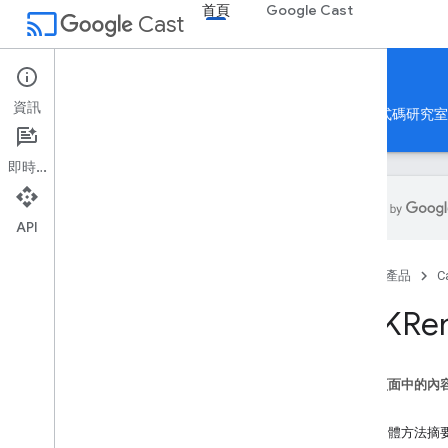
首頁
Google Cast
cast
Cast
首頁
資訊
首頁
指南
參考資料
應用程式範例
程式碼研究室
即時通訊
API
投放參考資料
首頁
產品
C
API 總覽
SDK 版本資訊
GCKRe
Web Receiver SDK 預覽網址
寄件者 API
這個頁面中的內
Android 匯款 API
總覽
i
OS 傳送者 API
執行個體方法摘