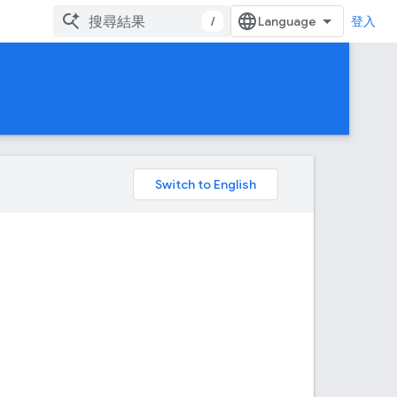
/
登入
。