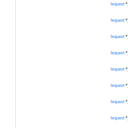
(
GCKRequest
*
<GCKSession
Manager
Listener>
GCKSession
Traits
GCKUI 按鈕
(
GCKRequest
*
GCKUICast
Button
<GCKUICast
Button
Delegate>
(
GCKRequest
*
GCKUICast
Container
View
Controller
GCKUIDevice
Volume
Controller
(
GCKRequest
*
GCKUIExpanded
Media
Controls
View
Controller
<GCKUIImage
Cache>
(
GCKRequest
*
GCKUIImage
Hints
<GCKUIImage
Picker>
(
GCKRequest
*
<GCKUIMedia
Button
Bar
Protocol>
GCKUIMedia
Controller
(
GCKRequest
*
<GCKUIMedia
Controller
Delegate>
GCKUIMedia
Track
Selection
View
Controller
(
GCKRequest
*
<GCKUIMedia
Track
Selection
View
Controller
Delegate>