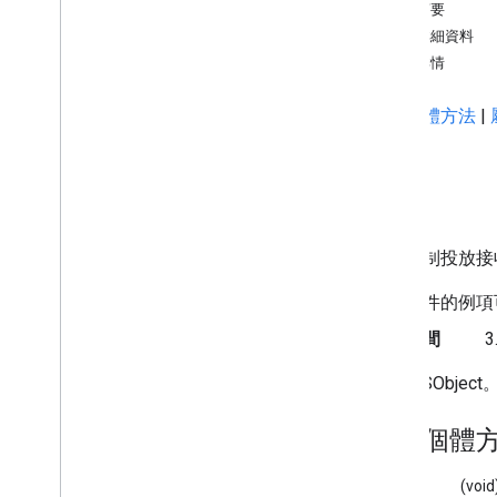
總覽
資源摘要
API 參考資料
方法詳細資料
總覽
資源詳情
淘汰項目清單
GCKAd
Break
Clip
Info 資訊
執行個體方法
|
GCKAd
Break
Clip
Info
Builder
GCKAd
Break
Clip
Vast
Ads
Request
GCKAd
Break
Info
總覽
GCKAd
Break
Info
Builder
GCKAd
Break
Status
用於控制投放接
GCKApplication
Metadata
GCKCast
Channel
這個物件的例項
GCKCast
Context
開始時間
3
GCKCastContext(
UI)
<GCKCast
Device
Status
Listener>
繼承 NSObject
GCKCast
Options
GCKCast
Session
執行個體
GCKColor (通用)
GCKCredentials 資料
(void