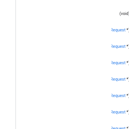
GCK 裝置
GCKDevice
Provider
(void
GCKDeviceProvider(
受保護)
GCKDiscovery 條件
(
GCKRequest
*
GCKDiscovery
Manager
<GCKDiscovery
Manager
Listener>
GCKDynamic
Device
(
GCKRequest
*
GCK 錯誤
Google Cloud 一般管道
(
GCKRequest
*
<GCKGeneric
Channel
Delegate>
GCKHLS 區隔
GCKHLSVideo
Segment
(
GCKRequest
*
GCK 圖片
GCKJSONUtils
(
GCKRequest
*
GCKLaunch
Options
GCKLogger
(
GCKRequest
*
<GCKLogger
Delegate>
GCKLogger
Filter
GCKMedia 資訊
(
GCKRequest
*