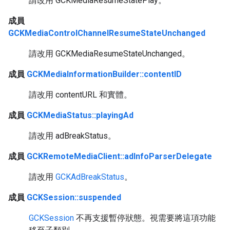
請改用 GCKMediaResumeStatePlay。
成員
GCKMediaControlChannelResumeStateUnchanged
請改用 GCKMediaResumeStateUnchanged。
成員
GCKMediaInformationBuilder::contentID
請改用 contentURL 和實體。
成員
GCKMediaStatus::playingAd
請改用 adBreakStatus。
成員
GCKRemoteMediaClient::adInfoParserDelegate
請改用
GCKAdBreakStatus
。
成員
GCKSession::suspended
GCKSession
不再支援暫停狀態。視需要將這項功能