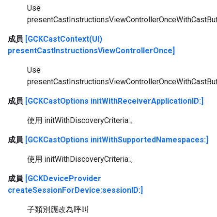
Use
presentCastInstructionsViewControllerOnceWithCastBut
成員
[GCKCastContext(UI)
presentCastInstructionsViewControllerOnce]
Use
presentCastInstructionsViewControllerOnceWithCastBut
成員
[GCKCastOptions initWithReceiverApplicationID:]
使用 initWithDiscoveryCriteria:。
成員
[GCKCastOptions initWithSupportedNamespaces:]
使用 initWithDiscoveryCriteria:。
成員
[GCKDeviceProvider
createSessionForDevice:sessionID:]
子類別應改為呼叫