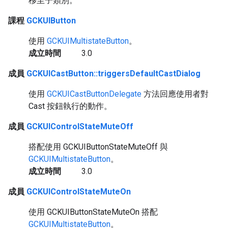
移至子類別。
課程
GCKUIButton
使用
GCKUIMultistateButton
。
成立時間
3.0
成員
GCKUICastButton::triggersDefaultCastDialog
使用
GCKUICastButtonDelegate
方法回應使用者對
Cast 按鈕執行的動作。
成員
GCKUIControlStateMuteOff
搭配使用 GCKUIButtonStateMuteOff 與
GCKUIMultistateButton
。
成立時間
3.0
成員
GCKUIControlStateMuteOn
使用 GCKUIButtonStateMuteOn 搭配
GCKUIMultistateButton
。