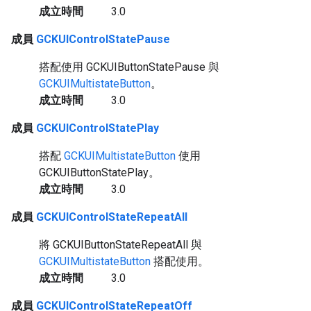
成立時間
3.0
成員
GCKUIControlStatePause
搭配使用 GCKUIButtonStatePause 與
GCKUIMultistateButton
。
成立時間
3.0
成員
GCKUIControlStatePlay
搭配
GCKUIMultistateButton
使用
GCKUIButtonStatePlay。
成立時間
3.0
成員
GCKUIControlStateRepeatAll
將 GCKUIButtonStateRepeatAll 與
GCKUIMultistateButton
搭配使用。
成立時間
3.0
成員
GCKUIControlStateRepeatOff