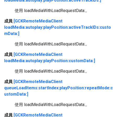
loadMedia:autoplay:playPosition:activeTrackIDs:]
使用 loadMediaWithLoadRequestData:。
成員
[GCKRemoteMediaClient
loadMedia:autoplay:playPosition:activeTrackIDs:custo
mData:]
使用 loadMediaWithLoadRequestData:。
成員
[GCKRemoteMediaClient
loadMedia:autoplay:playPosition:customData:]
使用 loadMediaWithLoadRequestData:。
成員
[GCKRemoteMediaClient
queueLoadItems:startIndex:playPosition:repeatMode:c
ustomData:]
使用 loadMediaWithLoadRequestData:。
成員
[GCKRemoteMediaClient