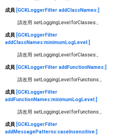
成員
[GCKLoggerFilter addClassNames:]
請改用 setLoggingLevel:forClasses:。
成員
[GCKLoggerFilter
addClassNames:minimumLogLevel:]
請改用 setLoggingLevel:forClasses:。
成員
[GCKLoggerFilter addFunctionNames:]
請改用 setLoggingLevel:forFunctions:。
成員
[GCKLoggerFilter
addFunctionNames:minimumLogLevel:]
請改用 setLoggingLevel:forFunctions:。
成員
[GCKLoggerFilter
addMessagePatterns:caseInsensitive:]