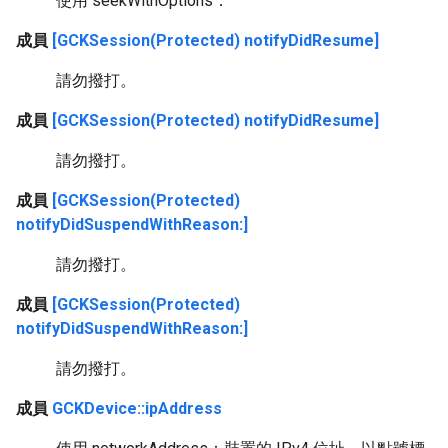
使用 seekWithOptions：
成員
[GCKSession(Protected) notifyDidResume]
請勿撥打。
成員
[GCKSession(Protected) notifyDidResume]
請勿撥打。
成員
[GCKSession(Protected)
notifyDidSuspendWithReason:]
請勿撥打。
成員
[GCKSession(Protected)
notifyDidSuspendWithReason:]
請勿撥打。
成員
GCKDevice::ipAddress