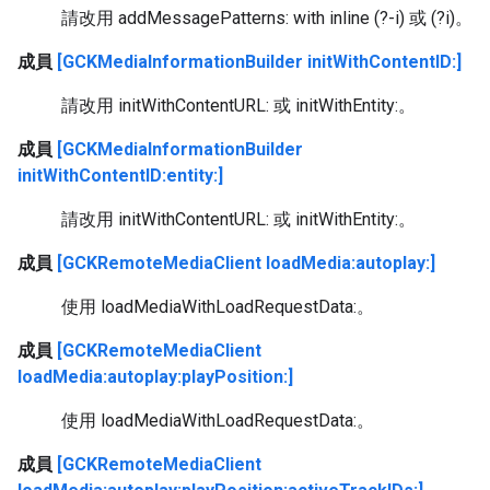
請改用 addMessagePatterns: with inline (?-i) 或 (?i)。
成員
[GCKMediaInformationBuilder initWithContentID:]
請改用 initWithContentURL: 或 initWithEntity:。
成員
[GCKMediaInformationBuilder
initWithContentID:entity:]
請改用 initWithContentURL: 或 initWithEntity:。
成員
[GCKRemoteMediaClient loadMedia:autoplay:]
使用 loadMediaWithLoadRequestData:。
成員
[GCKRemoteMediaClient
loadMedia:autoplay:playPosition:]
使用 loadMediaWithLoadRequestData:。
成員
[GCKRemoteMediaClient