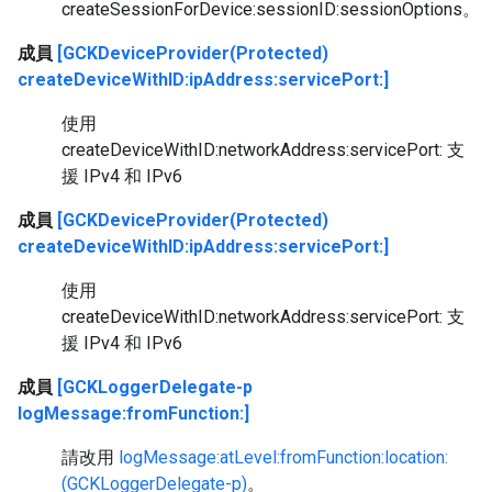
createSessionForDevice:sessionID:sessionOptions。
成員
[GCKDeviceProvider(Protected)
createDeviceWithID:ipAddress:servicePort:]
使用
createDeviceWithID:networkAddress:servicePort: 支
援 IPv4 和 IPv6
成員
[GCKDeviceProvider(Protected)
createDeviceWithID:ipAddress:servicePort:]
使用
createDeviceWithID:networkAddress:servicePort: 支
援 IPv4 和 IPv6
成員
[GCKLoggerDelegate-p
logMessage:fromFunction:]
請改用
logMessage:atLevel:fromFunction:location:
(GCKLoggerDelegate-p)
。