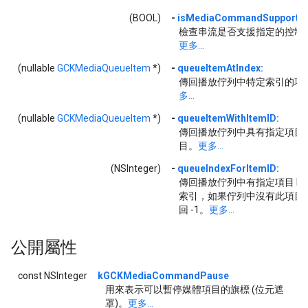
(BOOL)
-
isMediaCommandSupported
檢查串流是否支援指定的控制
更多...
(nullable
GCKMediaQueueItem
*)
-
queueItemAtIndex:
傳回播放佇列中特定索引的項
多...
(nullable
GCKMediaQueueItem
*)
-
queueItemWithItemID:
傳回播放佇列中具有指定項目 I
目。
更多...
(NSInteger)
-
queueIndexForItemID:
傳回播放佇列中有指定項目 ID
索引，如果佇列中沒有此項目
回 -1。
更多...
公開屬性
const NSInteger
kGCKMediaCommandPause
用來表示可以暫停媒體項目的旗標 (位元遮
罩)。
更多...