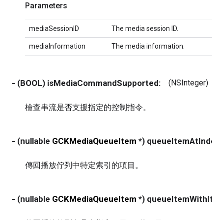
Parameters
mediaSessionID
The media session ID.
mediaInformation
The media information.
- (BOOL) isMediaCommandSupported:
(NSInteger)
檢查串流是否支援指定的控制指令。
- (nullable
GCKMediaQueueItem
*) queueItemAtIndex
傳回播放佇列中特定索引的項目。
- (nullable
GCKMediaQueueItem
*) queueItemWithIte