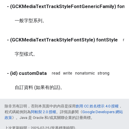
- (GCKMediaTextTrackStyleFontGenericFamily) font
一般字型系列。
- (GCKMediaTextTrackStyleFontStyle) fontStyle
re
字型樣式。
- (id) customData
read
write
nonatomic
strong
自訂資料 (如果有的話)。
除非另有註明，否則本頁面中的內容是採用
創用 CC 姓名標示 4.0 授權
，
程式碼範例則為
阿帕契 2.0 授權
。詳情請參閱《
Google Developers 網站
政策
》。Java 是 Oracle 和/或其關聯企業的註冊商標。
上次更新時間：2025-07-25 (世界標準時間)。